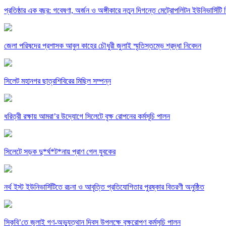
প্রতিষ্ঠার এক বছর: গবেষণা, অর্জন ও অঙ্গীকারে নতুন দিগন্তে মেট্রোপলিটন ইউনিভার্সিটি র
জেলা পরিষদের প্রশাসক আবুল কাহের চৌধুরী জুলাই স্মৃতিস্তম্ভে শ্রদ্ধা নিবেদন
সিলেট মহানগর ছাত্রশিবিরের মিছিল সম্পন্ন
ধরিত্রী রক্ষায় আমরা’র উদ্যোগে সিলেটে বৃক্ষ রোপনের কর্মসূচি পালন
সিলেটে সড়ক দু*র্ঘ*ট*নায় প্রাণ গেল যুবকের
নর্থ ইস্ট ইউনিভার্সিটিতে রচনা ও আবৃত্তি প্রতিযোগিতার পুরষ্কার বিতরণী অনুষ্ঠিত
সিকৃবি’তে জুলাই গণ-অভ্যুত্থান দিবস উপলক্ষে বৃক্ষরোপণ কর্মসুচি পালন