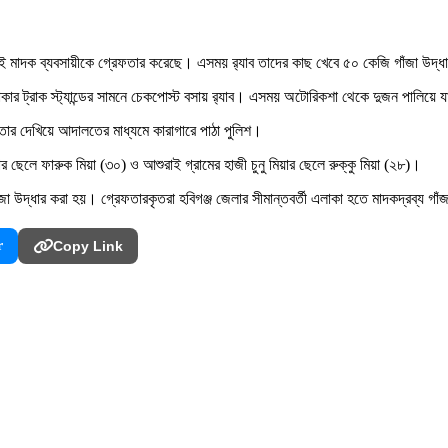
ুই মাদক ব্যবসায়ীকে গ্রেফতার করেছে। এসময় র‌্যাব তাদের কাছ খেবে ৫০ কেজি গাঁজা উদ্
াকার ট্রাক স্ট্যান্ডের সামনে চেকপোস্ট বসায় র‌্যাব। এসময় অটোরিকশা থেকে দুজন পালিয়ে 
েফতার দেখিয়ে আদালতের মাধ্যমে কারাগারে পাঠা পুলিশ।
য়ার ছেলে ফারুক মিয়া (৩০) ও আশুরাই গ্রামের হাজী চুনু মিয়ার ছেলে রুক্কু মিয়া (২৮)।
 উদ্ধার করা হয়। গ্রেফতারকৃতরা হবিগঞ্জ জেলার সীমান্তবর্তী এলাকা হতে মাদকদ্রব্য গাঁ
r
Copy Link