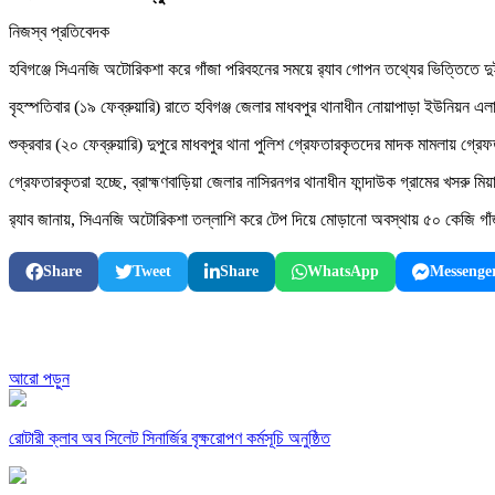
নিজস্ব প্রতিবেদক
হবিগঞ্জে সিএনজি অটোরিকশা করে গাঁজা পরিবহনের সময়ে র‌্যাব গোপন তথ্যের ভিত্তিতে দ
বৃহস্পতিবার (১৯ ফেব্রুয়ারি) রাতে হবিগঞ্জ জেলার মাধবপুর থানাধীন নোয়াপাড়া ইউনিয়ন এল
শুক্রবার (২০ ফেব্রুয়ারি) দুপুরে মাধবপুর থানা পুলিশ গ্রেফতারকৃতদের মাদক মামলায় গ্র
গ্রেফতারকৃতরা হচ্ছে, ব্রাহ্মণবাড়িয়া জেলার নাসিরনগর থানাধীন ফান্দাউক গ্রামের খসরু মি
র‌্যাব জানায়, সিএনজি অটোরিকশা তল্লাশি করে টেপ দিয়ে মোড়ানো অবস্থায় ৫০ কেজি গাঁজা
Share
Tweet
Share
WhatsApp
Messenge
আরো পড়ুন
রোটারী ক্লাব অব সিলেট সিনার্জির বৃক্ষরোপণ কর্মসূচি অনুষ্ঠিত