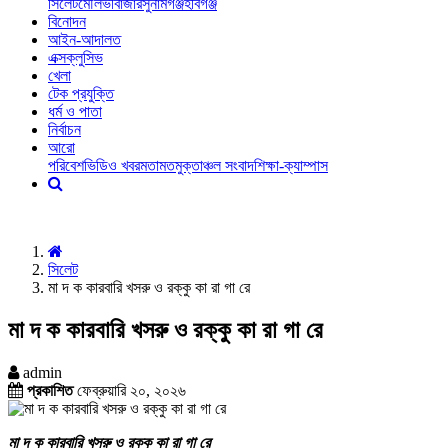
সিলেট
মৌলভীবাজার
সুনামগঞ্জ
হবিগঞ্জ
বিনোদন
আইন-আদালত
এক্সক্লুসিভ
খেলা
টেক প্রযুক্তি
ধর্ম ও পাতা
নির্বাচন
আরো
পরিবেশ
ভিডিও খবর
মতামত
মুক্তাঞ্চল সংবাদ
শিক্ষা-ক্যাম্পাস
সিলেট
মা দ ক কারবারি খসরু ও রক্কু কা রা গা রে
মা দ ক কারবারি খসরু ও রক্কু কা রা গা রে
admin
প্রকাশিত
ফেব্রুয়ারি ২০, ২০২৬
মা দ ক কারবারি খসরু ও রক্কু কা রা গা রে