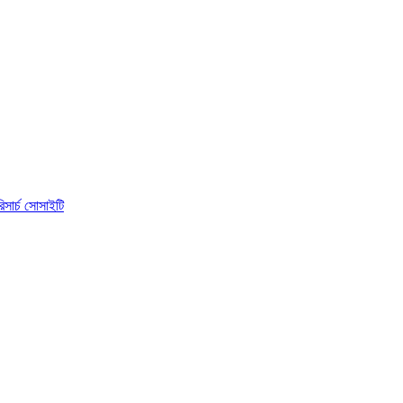
িসার্চ সোসাইটি