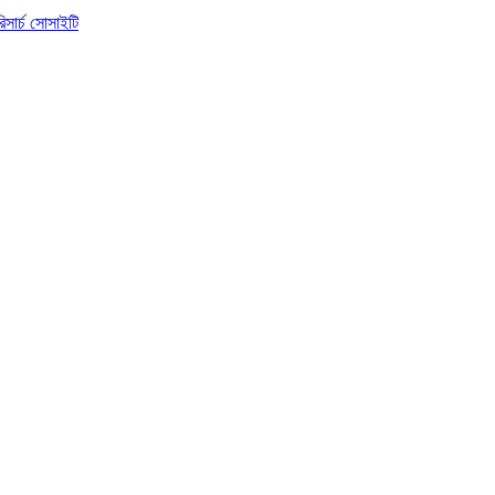
িসার্চ সোসাইটি