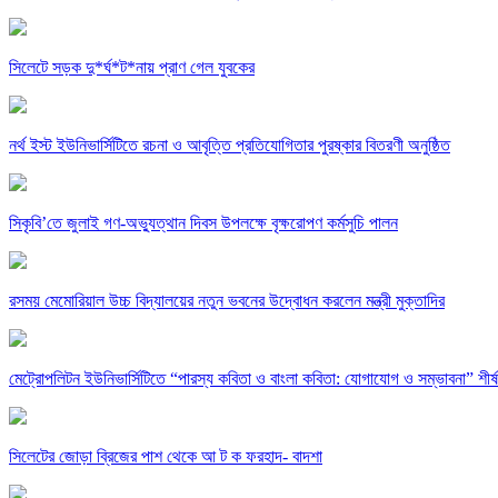
সিলেটে সড়ক দু*র্ঘ*ট*নায় প্রাণ গেল যুবকের
নর্থ ইস্ট ইউনিভার্সিটিতে রচনা ও আবৃত্তি প্রতিযোগিতার পুরষ্কার বিতরণী অনুষ্ঠিত
সিকৃবি’তে জুলাই গণ-অভ্যুত্থান দিবস উপলক্ষে বৃক্ষরোপণ কর্মসুচি পালন
রসময় মেমোরিয়াল উচ্চ বিদ্যালয়ের নতুন ভবনের উদ্বোধন করলেন মন্ত্রী মুক্তাদির
মেট্রোপলিটন ইউনিভার্সিটিতে “পারস্য কবিতা ও বাংলা কবিতা: যোগাযোগ ও সম্ভাবনা” শীর্
সিলেটের জোড়া ব্রিজের পাশ থেকে আ ট ক ফরহাদ- বাদশা