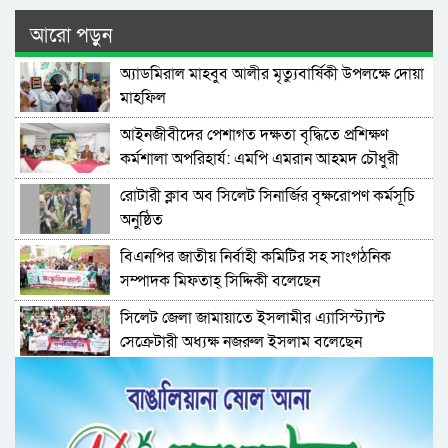
আরো পড়ুন
অ্যাডমিরাল মাহবুব আলীর মৃত্যুবার্ষিকী উপলক্ষে দোয়া
মাহফিল
‎আইনজীবীদের পেশাগত দক্ষতা বৃদ্ধিতে প্রশিক্ষণ
কর্মশালা অপরিহার্য: এমপি এমরান আহমদ চৌধুরী
রোটারী ক্লাব অব সিলেট সিনার্জির বৃক্ষরোপণ কর্মসূচি
অনুষ্ঠিত
বিএনপির জাতীয় নির্বাহী কমিটির সহ সাংগঠনিক
সম্পাদক মিফতাহ্ সিদ্দিকী বলেছেন
সিলেট জেলা জামায়াতে ইসলামীর এ্যাসিস্ট্যান্ট
সেক্রেটারী অধ্যক্ষ নজরুল ইসলাম বলেছেন
সিলেটে গ্যাস সংকট নিয়ে যা বলল জালালাবাদ
প্রতিষ্ঠার এক বছর: গবেষণা, অর্জন ও অঙ্গীকারে নতুন