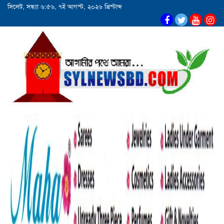
সিলেট, সন্ধ্যা ৬:৫৬, ৭ই আগস্ট, ২০২৬ খ্রিস্টাব্দ