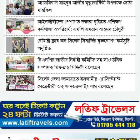
অ্যাডমিরাল মাহবুব আলীর মৃত্যুবার্ষিকী উপলক্ষে দোয়া
মাহফিল
‎আইনজীবীদের পেশাগত দক্ষতা বৃদ্ধিতে প্রশিক্ষণ
কর্মশালা অপরিহার্য: এমপি এমরান আহমদ চৌধুরী
রোটারী ক্লাব অব সিলেট সিনার্জির বৃক্ষরোপণ কর্মসূচি
অনুষ্ঠিত
বিএনপির জাতীয় নির্বাহী কমিটির সহ সাংগঠনিক
সম্পাদক মিফতাহ্ সিদ্দিকী বলেছেন
সিলেট জেলা জামায়াতে ইসলামীর এ্যাসিস্ট্যান্ট
সেক্রেটারী অধ্যক্ষ নজরুল ইসলাম বলেছেন
সিলেটে গ্যাস সংকট নিয়ে যা বলল জালালাবাদ
প্রতিষ্ঠার এক বছর: গবেষণা, অর্জন ও অঙ্গীকারে নতুন
দিগন্তে মেট্রোপলিটন ইউনিভার্সিটি রিসার্চ সোসাইটি
জেলা পরিষদের প্রশাসক আবুল কাহের চৌধুরী জুলাই