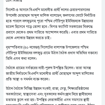
প্রেস বিজ্ঞপ্তি
সিলেট-৩ আসনে বিএনপি মনোনীত প্রার্থী দলের চেয়ারপারসনের
উপদেষ্টা মোহাম্মদ আব্দুল মালিক বলেছেন, জনগণের ভোটে নির্বাচিত
হতে পারলে নলজুড়সহ পুরো পশ্চিম গৌরিপুর ইউনিয়নকে উন্নয়নের
মডেল হিসেবে গড়ে তোলা হবে। বিগত ফ্যাসিট সরকারের বিরুদ্ধে
প্রবাসে থেকেও প্রথম সারিতে আন্দোলন করেছি। এবার প্রথম সারিতে
থেকে এলাকার উন্নয়ন করতে চাই।
বৃহস্পতিবার (২০ নভেম্বর) সিলেটের বালাগঞ্জ উপজেলার পশ্চিম
গৌরিপুর ইউনিয়নের নলজুড় গ্রামে উঠান বৈঠক প্রধান অতিথির বক্তব্যে
তিনি এসব কথা বলেন।
বৈঠকে গ্রামের সর্বস্তরের নারী-পুরুষ উপস্থিত ছিলেন। তারা আসন্ন
জাতীয় নির্বাচনে বিএনপি মনোনীত প্রার্থী মোহাম্মদ আব্দুল মালিকের
প্রতি আস্থা ও সমর্থন ব্যক্ত করেন।
উঠান বৈঠকে বিভিন্ন উন্নয়ন সংকট, রাস্তা, সেতু, শিক্ষাপ্রতিষ্ঠানের
অবকাঠামো, স্বাস্থ্যসেবা এবং যুবকদের কর্মসংস্থান নিয়ে স্থানীয়দের
মতামত তুলে ধরা হয়। উপস্থিত নেতাকর্মীরা এসব সমস্যার স্থায়ী