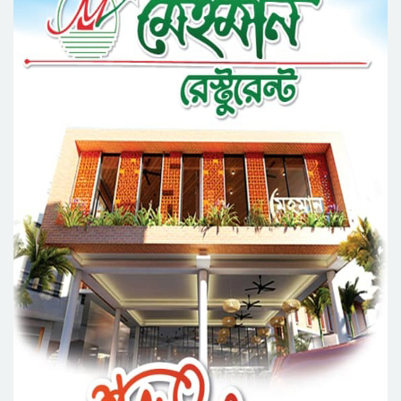
দিগন্তে মেট্রোপলিটন ইউনিভার্সিটি রিসার্চ সোসাইটি
জেলা পরিষদের প্রশাসক আবুল কাহের চৌধুরী জুলাই
স্মৃতিস্তম্ভে শ্রদ্ধা নিবেদন
সিলেট মহানগর ছাত্রশিবিরের মিছিল সম্পন্ন
ধরিত্রী রক্ষায় আমরা’র উদ্যোগে সিলেটে বৃক্ষ রোপনের
কর্মসূচি পালন
সিলেটে সড়ক দু*র্ঘ*ট*নায় প্রাণ গেল যুবকের
নর্থ ইস্ট ইউনিভার্সিটিতে রচনা ও আবৃত্তি
প্রতিযোগিতার পুরষ্কার বিতরণী অনুষ্ঠিত
সিকৃবি’তে জুলাই গণ-অভ্যুত্থান দিবস উপলক্ষে
বৃক্ষরোপণ কর্মসুচি পালন
রসময় মেমোরিয়াল উচ্চ বিদ্যালয়ের নতুন ভবনের
উদ্বোধন করলেন মন্ত্রী মুক্তাদির