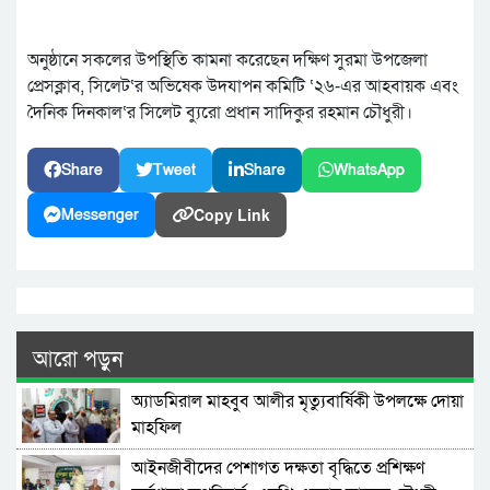
অনুষ্ঠানে সকলের উপস্থিতি কামনা করেছেন দক্ষিণ সুরমা উপজেলা
প্রেসক্লাব, সিলেট‘র অভিষেক উদযাপন কমিটি ‘২৬-এর আহবায়ক এবং
দৈনিক দিনকাল‘র সিলেট ব্যুরো প্রধান সাদিকুর রহমান চৌধুরী।
Share
Tweet
Share
WhatsApp
Copy Link
Messenger
আরো পড়ুন
অ্যাডমিরাল মাহবুব আলীর মৃত্যুবার্ষিকী উপলক্ষে দোয়া
মাহফিল
‎আইনজীবীদের পেশাগত দক্ষতা বৃদ্ধিতে প্রশিক্ষণ