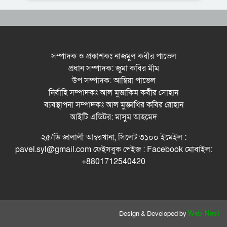
সিলেটে সড়ক দু*র্ঘ*ট*নায় প্রাণ গেল যুবকের
নর্থ ইস্ট ইউনিভার্সিটিতে রচনা ও আবৃত্তি
প্রতিযোগিতার পুরষ্কার বিতরণী অনুষ্ঠিত
সম্পাদক ও প্রকাশকঃ নাজমুল কবীর পাভেল
প্রধান সম্পাদক: জুমা কবির মীম
সিকৃবি’তে জুলাই গণ-অভ্যুত্থান দিবস উপলক্ষে
উপ সম্পাদক: আম্বিয়া পাভেল
বৃক্ষরোপণ কর্মসুচি পালন
নির্বাহি সম্পাদকঃ আল মুত্তাকিম কবীর সোহান
রসময় মেমোরিয়াল উচ্চ বিদ্যালয়ের নতুন ভবনের
ব্যবস্থাপনা সম্পাদকঃ আল মুক্তাধির কবির রোহান
উদ্বোধন করলেন মন্ত্রী মুক্তাদির
আইটি এডিটর: মাসুম আহমেদ
বড়লেখায় জুলাই শহীদদের স্মরণে সহকারী শিক্ষক
২৫/ডি জালালী আম্বরখানা, সিলেট ৩১০০ ইমেইল :
সমিতির মাসব্যাপী বৃক্ষরোপণ কর্মসূচির উদ্বোধন
pavel.syl@gmail.com ফেইসবুক পেইজ : Facebook মোবাইল:
+8801712540420
Design & Developed by
Web Nest