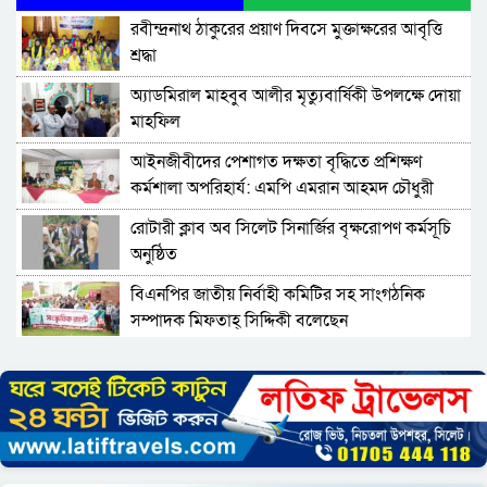
রবীন্দ্রনাথ ঠাকুরের প্রয়াণ দিবসে মুক্তাক্ষরের আবৃত্তি
শ্রদ্ধা
অ্যাডমিরাল মাহবুব আলীর মৃত্যুবার্ষিকী উপলক্ষে দোয়া
মাহফিল
‎আইনজীবীদের পেশাগত দক্ষতা বৃদ্ধিতে প্রশিক্ষণ
কর্মশালা অপরিহার্য: এমপি এমরান আহমদ চৌধুরী
রোটারী ক্লাব অব সিলেট সিনার্জির বৃক্ষরোপণ কর্মসূচি
অনুষ্ঠিত
বিএনপির জাতীয় নির্বাহী কমিটির সহ সাংগঠনিক
সম্পাদক মিফতাহ্ সিদ্দিকী বলেছেন
সিলেট জেলা জামায়াতে ইসলামীর এ্যাসিস্ট্যান্ট
সেক্রেটারী অধ্যক্ষ নজরুল ইসলাম বলেছেন
সিলেটে গ্যাস সংকট নিয়ে যা বলল জালালাবাদ