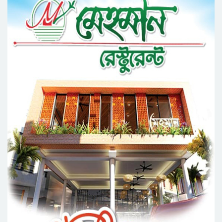
সিলেটে গ্যাস সংকট নিয়ে যা বলল জালালাবাদ
প্রতিষ্ঠার এক বছর: গবেষণা, অর্জন ও অঙ্গীকারে নতুন
দিগন্তে মেট্রোপলিটন ইউনিভার্সিটি রিসার্চ সোসাইটি
জেলা পরিষদের প্রশাসক আবুল কাহের চৌধুরী জুলাই
স্মৃতিস্তম্ভে শ্রদ্ধা নিবেদন
সিলেট মহানগর ছাত্রশিবিরের মিছিল সম্পন্ন
ধরিত্রী রক্ষায় আমরা’র উদ্যোগে সিলেটে বৃক্ষ রোপনের
কর্মসূচি পালন
সিলেটে সড়ক দু*র্ঘ*ট*নায় প্রাণ গেল যুবকের
নর্থ ইস্ট ইউনিভার্সিটিতে রচনা ও আবৃত্তি
প্রতিযোগিতার পুরষ্কার বিতরণী অনুষ্ঠিত
সিকৃবি’তে জুলাই গণ-অভ্যুত্থান দিবস উপলক্ষে