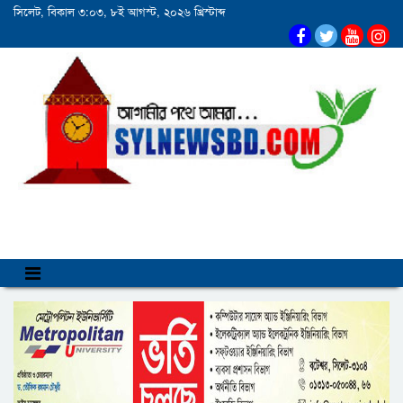
সিলেট, বিকাল ৩:০৩, ৮ই আগস্ট, ২০২৬ খ্রিস্টাব্দ