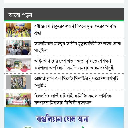
আরো পড়ুন
রবীন্দ্রনাথ ঠাকুরের প্রয়াণ দিবসে মুক্তাক্ষরের আবৃত্তি
শ্রদ্ধা
অ্যাডমিরাল মাহবুব আলীর মৃত্যুবার্ষিকী উপলক্ষে দোয়া
মাহফিল
‎আইনজীবীদের পেশাগত দক্ষতা বৃদ্ধিতে প্রশিক্ষণ
কর্মশালা অপরিহার্য: এমপি এমরান আহমদ চৌধুরী
রোটারী ক্লাব অব সিলেট সিনার্জির বৃক্ষরোপণ কর্মসূচি
অনুষ্ঠিত
বিএনপির জাতীয় নির্বাহী কমিটির সহ সাংগঠনিক
সম্পাদক মিফতাহ্ সিদ্দিকী বলেছেন
সিলেট জেলা জামায়াতে ইসলামীর এ্যাসিস্ট্যান্ট
সেক্রেটারী অধ্যক্ষ নজরুল ইসলাম বলেছেন