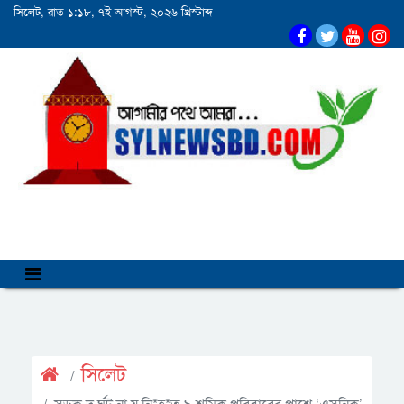
সিলেট, রাত ১:১৮, ৭ই আগস্ট, ২০২৬ খ্রিস্টাব্দ
সিলেট
সড়ক দু র্ঘট না য় নি*হ*ত ৯ শ্রমিক পরিবারের পাশে ‘এসনিক’