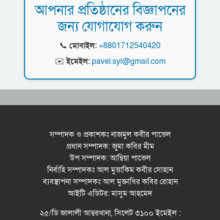
বাদশা
আপনার প্রতিষ্ঠানের বিজ্ঞাপনের
কর্মসূচি পালন
আগামী ৫ দিন বৃষ্টির আভাস
জন্য যোগাযোগ করুন
সিলেটে সড়ক দু*র্ঘ*ট*নায় প্রাণ গেল যুবকের
📞
মোবাইল:
+8801712540420
নর্থ ইস্ট ইউনিভার্সিটিতে রচনা ও আবৃত্তি
✉️
ইমেইল:
pavel.syl@gmail.com
প্রতিযোগিতার পুরষ্কার বিতরণী অনুষ্ঠিত
সিকৃবি’তে জুলাই গণ-অভ্যুত্থান দিবস উপলক্ষে
বৃক্ষরোপণ কর্মসুচি পালন
রসময় মেমোরিয়াল উচ্চ বিদ্যালয়ের নতুন ভবনের
উদ্বোধন করলেন মন্ত্রী মুক্তাদির
সম্পাদক ও প্রকাশকঃ নাজমুল কবীর পাভেল
প্রধান সম্পাদক: জুমা কবির মীম
বড়লেখায় জুলাই শহীদদের স্মরণে সহকারী শিক্ষক
উপ সম্পাদক: আম্বিয়া পাভেল
সমিতির মাসব্যাপী বৃক্ষরোপণ কর্মসূচির উদ্বোধন
নির্বাহি সম্পাদকঃ আল মুত্তাকিম কবীর সোহান
মেট্রোপলিটন ইউনিভার্সিটিতে “পারস্য কবিতা ও বাংলা
ব্যবস্থাপনা সম্পাদকঃ আল মুক্তাধির কবির রোহান
কবিতা: যোগাযোগ ও সম্ভাবনা” শীর্ষক সেমিনার
আইটি এডিটর: মাসুম আহমেদ
সিলেটের জোড়া ব্রিজের পাশ থেকে আ ট ক ফরহাদ-
২৫/ডি জালালী আম্বরখানা, সিলেট ৩১০০ ইমেইল :