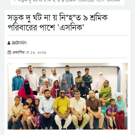
সড়ক দু র্ঘট না য় নি*হ*ত ৯ শ্রমিক
পরিবারের পাশে ‘এসনিক’
admin
প্রকাশিত
মে ১৬, ২০২৬