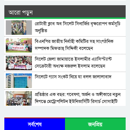
আরো পড়ুন
রোটারী ক্লাব অব সিলেট সিনার্জির বৃক্ষরোপণ কর্মসূচি
অনুষ্ঠিত
বিএনপির জাতীয় নির্বাহী কমিটির সহ সাংগঠনিক
সম্পাদক মিফতাহ্ সিদ্দিকী বলেছেন
সিলেট জেলা জামায়াতে ইসলামীর এ্যাসিস্ট্যান্ট
সেক্রেটারী অধ্যক্ষ নজরুল ইসলাম বলেছেন
সিলেটে গ্যাস সংকট নিয়ে যা বলল জালালাবাদ
প্রতিষ্ঠার এক বছর: গবেষণা, অর্জন ও অঙ্গীকারে নতুন
দিগন্তে মেট্রোপলিটন ইউনিভার্সিটি রিসার্চ সোসাইটি
জেলা পরিষদের প্রশাসক আবুল কাহের চৌধুরী জুলাই
স্মৃতিস্তম্ভে শ্রদ্ধা নিবেদন
সর্বশেষ
জনপ্রিয়
সিলেট মহানগর ছাত্রশিবিরের মিছিল সম্পন্ন