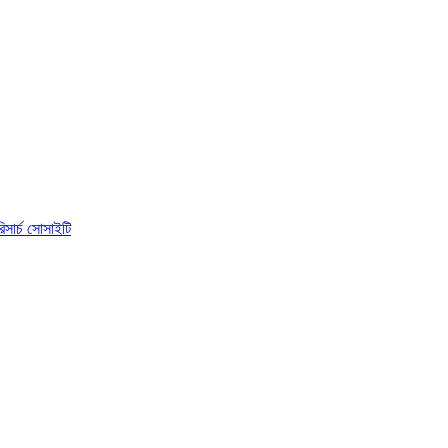
িসার্চ সোসাইটি