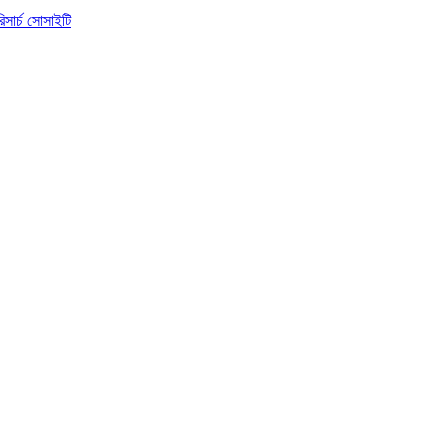
িসার্চ সোসাইটি