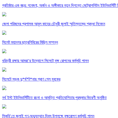
প্রতিষ্ঠার এক বছর: গবেষণা, অর্জন ও অঙ্গীকারে নতুন দিগন্তে মেট্রোপলিটন ইউনিভার্সিটি র
জেলা পরিষদের প্রশাসক আবুল কাহের চৌধুরী জুলাই স্মৃতিস্তম্ভে শ্রদ্ধা নিবেদন
সিলেট মহানগর ছাত্রশিবিরের মিছিল সম্পন্ন
ধরিত্রী রক্ষায় আমরা’র উদ্যোগে সিলেটে বৃক্ষ রোপনের কর্মসূচি পালন
সিলেটে সড়ক দু*র্ঘ*ট*নায় প্রাণ গেল যুবকের
নর্থ ইস্ট ইউনিভার্সিটিতে রচনা ও আবৃত্তি প্রতিযোগিতার পুরষ্কার বিতরণী অনুষ্ঠিত
সিকৃবি’তে জুলাই গণ-অভ্যুত্থান দিবস উপলক্ষে বৃক্ষরোপণ কর্মসুচি পালন