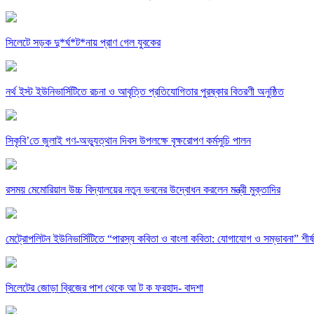
সিলেটে সড়ক দু*র্ঘ*ট*নায় প্রাণ গেল যুবকের
নর্থ ইস্ট ইউনিভার্সিটিতে রচনা ও আবৃত্তি প্রতিযোগিতার পুরষ্কার বিতরণী অনুষ্ঠিত
সিকৃবি’তে জুলাই গণ-অভ্যুত্থান দিবস উপলক্ষে বৃক্ষরোপণ কর্মসুচি পালন
রসময় মেমোরিয়াল উচ্চ বিদ্যালয়ের নতুন ভবনের উদ্বোধন করলেন মন্ত্রী মুক্তাদির
মেট্রোপলিটন ইউনিভার্সিটিতে “পারস্য কবিতা ও বাংলা কবিতা: যোগাযোগ ও সম্ভাবনা” শীর্
সিলেটের জোড়া ব্রিজের পাশ থেকে আ ট ক ফরহাদ- বাদশা