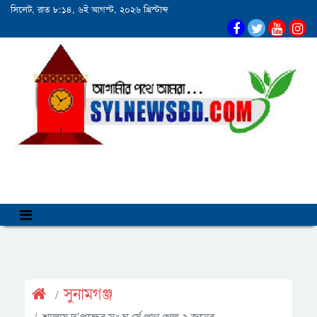
সিলেট, রাত ৮:১৪, ৬ই আগস্ট, ২০২৬ খ্রিস্টাব্দ
সুনামগঞ্জ
শাল্লায় দু’পক্ষের সং ঘ র্ষে প্রাণ গেল ২ জনের