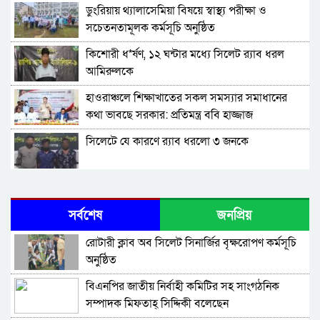
ডুংরিয়ায় থ্যালাসেমিয়া বিষয়ে স্বাস্থ্য পরীক্ষা ও
সচেতনতামূলক কর্মসূচি অনুষ্ঠিত
কিশোরী ধ*র্ষণ, ১২ ঘন্টার মধ্যে সিলেট র‌্যাব ধরল
আমিরুলকে
হাওরাঞ্চলে শিক্ষাখাতের সকল সমস্যার সমাধানের
কথা ভাবছে সরকার: প্রতিমন্ত্র ববি হাজ্জাজ
সিলেটে যে কারণে র‌্যাব ধরলো ৩ জনকে
বৃক্ষরোপণই জলবায়ু পরিবর্তন মোকাবিলার কার্যকর
উপায়: এমপি নুরুল
সর্বশেষ
জনপ্রিয়
আত্মগোপনে থাকা ১১ মা ম লা র আসামি দেলোয়ার
রোটারী ক্লাব অব সিলেট সিনার্জির বৃক্ষরোপণ কর্মসূচি
গ্রে*ফ*তা*র
অনুষ্ঠিত
সিলেটে র‌্যাব দেখে দৌড় দিলেন কাজল, অতঃপর…
বিএনপির জাতীয় নির্বাহী কমিটির সহ সাংগঠনিক
সম্পাদক মিফতাহ্ সিদ্দিকী বলেছেন
নৌকায় করে কিশোরী অ প হ র ণ, র‌্যাব ধরলো