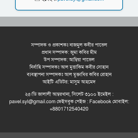
প্রতিযোগিতার পুরষ্কার বিতরণী অনুষ্ঠিত
সিকৃবি’তে জুলাই গণ-অভ্যুত্থান দিবস উপলক্ষে
বৃক্ষরোপণ কর্মসুচি পালন
রসময় মেমোরিয়াল উচ্চ বিদ্যালয়ের নতুন ভবনের
উদ্বোধন করলেন মন্ত্রী মুক্তাদির
সম্পাদক ও প্রকাশকঃ নাজমুল কবীর পাভেল
প্রধান সম্পাদক: জুমা কবির মীম
বড়লেখায় জুলাই শহীদদের স্মরণে সহকারী শিক্ষক
উপ সম্পাদক: আম্বিয়া পাভেল
সমিতির মাসব্যাপী বৃক্ষরোপণ কর্মসূচির উদ্বোধন
নির্বাহি সম্পাদকঃ আল মুত্তাকিম কবীর সোহান
মেট্রোপলিটন ইউনিভার্সিটিতে “পারস্য কবিতা ও বাংলা
ব্যবস্থাপনা সম্পাদকঃ আল মুক্তাধির কবির রোহান
কবিতা: যোগাযোগ ও সম্ভাবনা” শীর্ষক সেমিনার
আইটি এডিটর: মাসুম আহমেদ
সিলেটের জোড়া ব্রিজের পাশ থেকে আ ট ক ফরহাদ-
২৫/ডি জালালী আম্বরখানা, সিলেট ৩১০০ ইমেইল :
বাদশা
pavel.syl@gmail.com ফেইসবুক পেইজ : Facebook মোবাইল:
+8801712540420