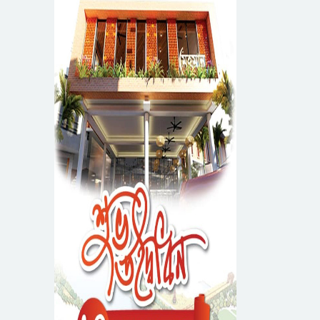
সম্পন্ন
ধরিত্রী রক্ষায় আমরা’র
উদ্যোগে সিলেটে বৃক্ষ
রোপনের কর্মসূচি পালন
সিলেটে সড়ক দু*র্ঘ*ট*নায়
প্রাণ গেল যুবকের
নর্থ ইস্ট ইউনিভার্সিটিতে
রচনা ও আবৃত্তি
প্রতিযোগিতার পুরষ্কার
সিকৃবি’তে জুলাই গণ-
বিতরণী অনুষ্ঠিত
অভ্যুত্থান দিবস উপলক্ষে
বৃক্ষরোপণ কর্মসুচি পালন
রসময় মেমোরিয়াল উচ্চ
বিদ্যালয়ের নতুন ভবনের
উদ্বোধন করলেন মন্ত্রী
মেট্রোপলিটন
মুক্তাদির
ইউনিভার্সিটিতে “পারস্য
কবিতা ও বাংলা কবিতা:
যোগাযোগ ও সম্ভাবনা”
শীর্ষক সেমিনার