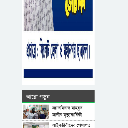
আরো পড়ুন
অ্যাডমিরাল মাহবুব
আলীর মৃত্যুবার্ষিকী
উপলক্ষে দোয়া মাহফিল
‎আইনজীবীদের পেশাগত