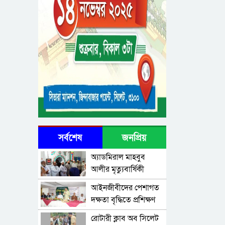
সর্বশেষ
জনপ্রিয়
অ্যাডমিরাল মাহবুব
আলীর মৃত্যুবার্ষিকী
উপলক্ষে দোয়া মাহফিল
‎আইনজীবীদের পেশাগত
দক্ষতা বৃদ্ধিতে প্রশিক্ষণ
কর্মশালা অপরিহার্য:
রোটারী ক্লাব অব সিলেট
এমপি এমরান আহমদ