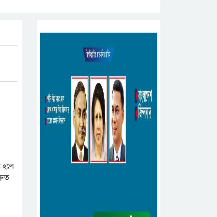
ি হলে
রুত