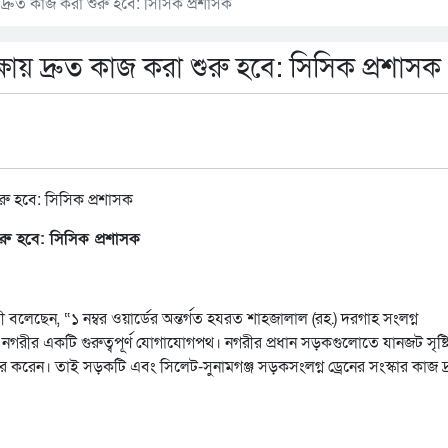
দ্রুত কাজ করা শুরু হবে: সিসিক প্রশাসক
ায় দ্রুত কাজ করা শুরু হবে: সিসিক প্রশাসক
রু হবে: সিসিক প্রশাসক
 বলেছেন, “১ নম্বর ওয়ার্ডের অন্তর্গত হযরত শাহজালাল (রহ.) দরগাহ সংলগ্ন
গরীর একটি গুরুত্বপূর্ণ যোগাযোগপথ। নগরীর প্রধান সড়কগুলোতে যানজট সৃষ্ট
 করেন। তাই সড়কটি এবং সিলেট-সুনামগঞ্জ সড়কসংলগ্ন ড্রেনের সংস্কার কাজ দ্