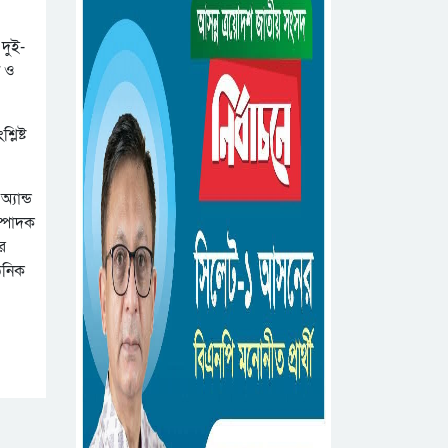
 দুই-
ন ও
লিষ্ট
্যান্ড
ম্পাদক
র
ঠনিক