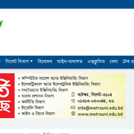
ি
সিলেট বিভাগ
বিনোদন
আইন-আদালত
এক্সক্লুসিভ
খেলা
টেক প্র