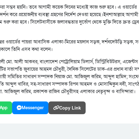
 সম্ভব হয়নি। তবে আগামী কয়েক দিনের মধ্যেই কাজ শুরু হবে। এ ওয়ার্ডের
রিদর্শন করে প্রয়োজনীয় ব্যবস্থা গ্রহণের নির্দেশ দেওয়া হয়েছে।ইনশাআল্লাহ আগামী
ম শুরু করা হবে। সিলেটবাসীকে জলাবদ্ধতার দুর্ভোগ থেকে মুক্তি দিতে দ্রুত ড্রে
ম্বর ওয়ার্ডের পায়রা আবাসিক এলাকা-মিরের ময়দান সড়ক, দর্শনদেউড়ি সড়ক, সংশ্
িময়কালে তিনি এসব কথা বলেন।
শলী মো. আলী আকবর, বাংলাদেশ পেট্রোলিয়াম ডিলার্স, ডিস্ট্রিবিউটরস, এজেন্টস অ
িটির সভাপতি জুবায়ের আহমদ চৌধুরী, দৈনিক সিলেটের ডাক-এর প্রধান বার্তা স
বসায়ী সমিতির সাধারণ সম্পাদক নিয়াজ মো. আজিজুল করিম, আব্দুল হামিদ; সংঘে
ি আব্দুল খাবির, সহ-সাধারণ সম্পাদক রিপন আহমদ ও মোসাদ্দিকুন নবী, সাংগ
ো. আজিজুল করিম, প্রকাশক রাজিব চৌধুরীসহ এলাকার নেতৃবৃন্দ ও বাসিন্দারা।
Copy Link
App
Messenger