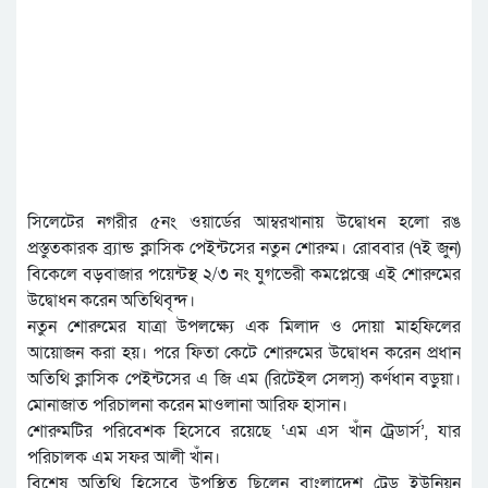
সিলেটের নগরীর ৫নং ওয়ার্ডের আম্বরখানায় উদ্বোধন হলো রঙ
প্রস্তুতকারক ব্র্যান্ড ক্লাসিক পেইন্টসের নতুন শোরুম। রোববার (৭ই জুন)
বিকেলে বড়বাজার পয়েন্টস্থ ২/৩ নং যুগভেরী কমপ্লেক্সে এই শোরুমের
উদ্বোধন করেন অতিথিবৃন্দ।
নতুন শোরুমের যাত্রা উপলক্ষ্যে এক মিলাদ ও দোয়া মাহফিলের
আয়োজন করা হয়। পরে ফিতা কেটে শোরুমের উদ্বোধন করেন প্রধান
অতিথি ক্লাসিক পেইন্টসের এ জি এম (রিটেইল সেলস্) কর্ণধান বড়ুয়া।
মোনাজাত পরিচালনা করেন মাওলানা আরিফ হাসান।
শোরুমটির পরিবেশক হিসেবে রয়েছে ‘এম এস খাঁন ট্রেডার্স’, যার
পরিচালক এম সফর আলী খাঁন।
বিশেষ অতিথি হিসেবে উপস্থিত ছিলেন বাংলাদেশ ট্রেড ইউনিয়ন