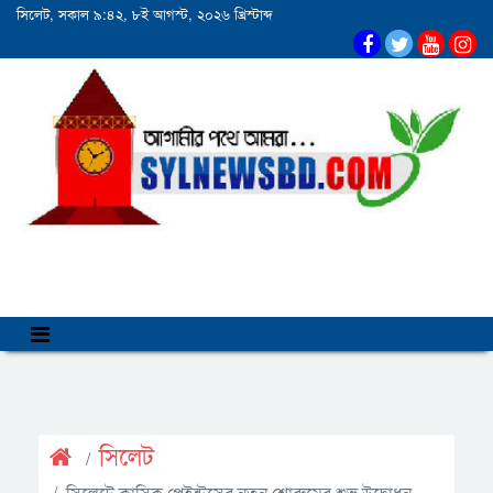
সিলেট, সকাল ৯:৪২, ৮ই আগস্ট, ২০২৬ খ্রিস্টাব্দ
সিলেট
সিলেটে ক্লাসিক পেইন্টসের নতুন শোরুমের শুভ উদ্বোধন