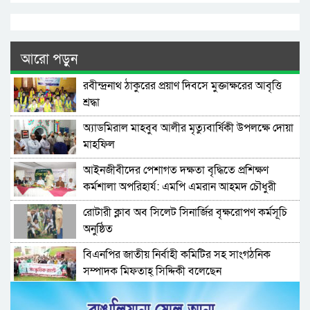
আরো পড়ুন
রবীন্দ্রনাথ ঠাকুরের প্রয়াণ দিবসে মুক্তাক্ষরের আবৃত্তি
শ্রদ্ধা
অ্যাডমিরাল মাহবুব আলীর মৃত্যুবার্ষিকী উপলক্ষে দোয়া
মাহফিল
‎আইনজীবীদের পেশাগত দক্ষতা বৃদ্ধিতে প্রশিক্ষণ
কর্মশালা অপরিহার্য: এমপি এমরান আহমদ চৌধুরী
রোটারী ক্লাব অব সিলেট সিনার্জির বৃক্ষরোপণ কর্মসূচি
অনুষ্ঠিত
বিএনপির জাতীয় নির্বাহী কমিটির সহ সাংগঠনিক
সম্পাদক মিফতাহ্ সিদ্দিকী বলেছেন
সিলেট জেলা জামায়াতে ইসলামীর এ্যাসিস্ট্যান্ট