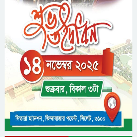
সিকৃবি’তে জুলাই গণ-অভ্যুত্থান দিবস উপলক্ষে
বৃক্ষরোপণ কর্মসুচি পালন
রসময় মেমোরিয়াল উচ্চ বিদ্যালয়ের নতুন ভবনের
উদ্বোধন করলেন মন্ত্রী মুক্তাদির