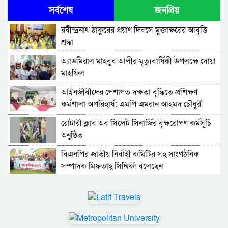
সর্বশেষ
জনপ্রিয়
রবীন্দ্রনাথ ঠাকুরের প্রয়াণ দিবসে মুক্তাক্ষরের আবৃত্তি
শ্রদ্ধা
অ্যাডমিরাল মাহবুব আলীর মৃত্যুবার্ষিকী উপলক্ষে দোয়া
মাহফিল
‎আইনজীবীদের পেশাগত দক্ষতা বৃদ্ধিতে প্রশিক্ষণ
কর্মশালা অপরিহার্য: এমপি এমরান আহমদ চৌধুরী
রোটারী ক্লাব অব সিলেট সিনার্জির বৃক্ষরোপণ কর্মসূচি
অনুষ্ঠিত
বিএনপির জাতীয় নির্বাহী কমিটির সহ সাংগঠনিক
সম্পাদক মিফতাহ্ সিদ্দিকী বলেছেন
সিলেট জেলা জামায়াতে ইসলামীর এ্যাসিস্ট্যান্ট
সেক্রেটারী অধ্যক্ষ নজরুল ইসলাম বলেছেন
সিলেটে গ্যাস সংকট নিয়ে যা বলল জালালাবাদ