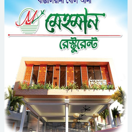
সেক্রেটারী অধ্যক্ষ নজরুল ইসলাম বলেছেন
সিলেটে গ্যাস সংকট নিয়ে যা বলল জালালাবাদ
প্রতিষ্ঠার এক বছর: গবেষণা, অর্জন ও অঙ্গীকারে নতুন
দিগন্তে মেট্রোপলিটন ইউনিভার্সিটি রিসার্চ সোসাইটি
জেলা পরিষদের প্রশাসক আবুল কাহের চৌধুরী জুলাই
স্মৃতিস্তম্ভে শ্রদ্ধা নিবেদন
সিলেট মহানগর ছাত্রশিবিরের মিছিল সম্পন্ন
ধরিত্রী রক্ষায় আমরা’র উদ্যোগে সিলেটে বৃক্ষ রোপনের
কর্মসূচি পালন
সিলেটে সড়ক দু*র্ঘ*ট*নায় প্রাণ গেল যুবকের
নর্থ ইস্ট ইউনিভার্সিটিতে রচনা ও আবৃত্তি
প্রতিযোগিতার পুরষ্কার বিতরণী অনুষ্ঠিত