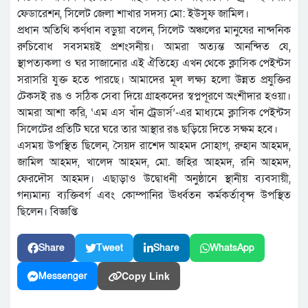
ফেডারেশন, সিলেট জেলা শাখার সদস্য মো: ইউসুফ জামিল।
প্রধান অতিথি কর্ণধান বড়ুয়া বলেন, সিলেট অঞ্চলের মানুষের নান্দনিক
রুচিবোধ সবসময়ই প্রশংসনীয়। আমরা অত্যন্ত আনন্দিত যে,
স্থাপত্যকলা ও ঘর সাজানোর এই ঐতিহ্যে এখন থেকে ক্লাসিক পেইন্টস
সরাসরি যুক্ত হতে পারছে। আমাদের মূল লক্ষ্য হলো উন্নত প্রযুক্তির
টেকসই রঙ ও সঠিক সেবা দিয়ে গ্রাহকদের স্বপ্নপূরণে অংশীদার হওয়া।
আমরা আশা করি, ‘এম এস খাঁন ট্রেডার্স’-এর মাধ্যমে ক্লাসিক পেইন্টস
সিলেটের প্রতিটি ঘরে ঘরে তার আস্থার রঙ ছড়িয়ে দিতে সক্ষম হবে।
এসময় উপস্থিত ছিলেন, সৈয়দ রাশেদ আহমদ সোহাগ, রুহান আহমদ,
জামিল আহমদ, খালেদ আহমদ, মো. জহির আহমদ, রনি আহমদ,
ফেরদৌস আহমদ। এছাড়াও উদ্বোধনী অনুষ্ঠানে স্থানীয় ব্যবসায়ী,
গন্যমান্য ব্যক্তিবর্গ এবং কোম্পানির ঊর্ধ্বতন কর্মকর্তাবৃন্দ উপস্থিত
ছিলেন। বিজ্ঞপ্তি
Share
Tweet
Share
WhatsApp
Copy Link
Messenger