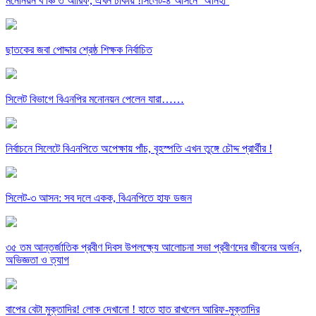
মনোনয়ন ব ঞ্চি ত আরিফ, এখন ঢাকায় !সিলেট-৪ আসনে ‘অনিহা’
ছাতকের জবা পোদ্দার শ্রেষ্ঠ শিক্ষক নির্বাচিত
সিলেট বিভাগে বিএনপির মনোনয়ন পেলেন যারা……
নির্বাচনে সিলেটে বিএনপিতে অপেক্ষায় পাঁচ, বৃহস্পতি এখন তুঙ্গে চৌদ্দ প্রার্থীর !
সিলেট-৩ আসন: সব দলে একক, বিএনপিতে হাফ ডজন
৩৫ তম আন্তর্জাতিক প্রবীণ দিবস উপলক্ষ্যে আলোচনা সভা প্রবীণদের জীবনের অর্জন,
অভিজ্ঞতা ও ত্যাগ
বাপের বেটা মুক্তাদির! লোক দেখানো ! হাতে হাত রাখলেন আরিফ-মুক্তাদির