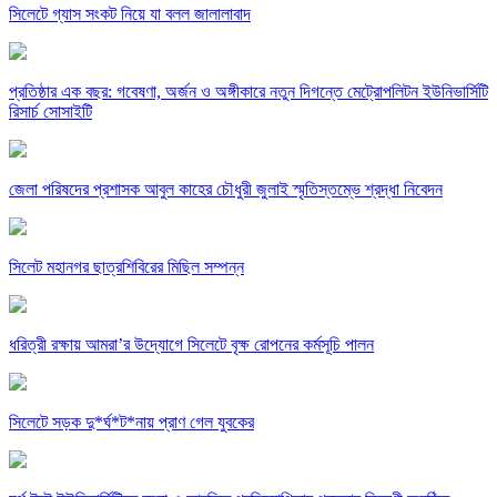
সিলেটে গ্যাস সংকট নিয়ে যা বলল জালালাবাদ
প্রতিষ্ঠার এক বছর: গবেষণা, অর্জন ও অঙ্গীকারে নতুন দিগন্তে মেট্রোপলিটন ইউনিভার্সিটি
রিসার্চ সোসাইটি
জেলা পরিষদের প্রশাসক আবুল কাহের চৌধুরী জুলাই স্মৃতিস্তম্ভে শ্রদ্ধা নিবেদন
সিলেট মহানগর ছাত্রশিবিরের মিছিল সম্পন্ন
ধরিত্রী রক্ষায় আমরা’র উদ্যোগে সিলেটে বৃক্ষ রোপনের কর্মসূচি পালন
সিলেটে সড়ক দু*র্ঘ*ট*নায় প্রাণ গেল যুবকের