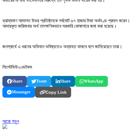
বাজারের মা বাবা ফার্মেসী-এর বিরুদ্ধে ২টি পৃথক মামলা দায়ের করা হয়।
ভ্রাম্যমাণ আদালত উভয় প্রতিষ্ঠানকে সর্বমোট ৬৭ হাজার টাকা অর্থদণ্ড প্রদান করেন।
আদায়কৃত জরিমানার অর্থ তাৎক্ষণিকভাবে সরকারি কোষাগারে জমা করা হয়েছে।
জনস্বার্থে এ ধরনের অভিযান ভবিষ্যতেও অব্যাহত থাকবে বলে জানিয়েছেন তারা।
সিলেটভিউ২৩ডটকম
Share
Tweet
Share
WhatsApp
Messenger
Copy Link
আরো পড়ুন