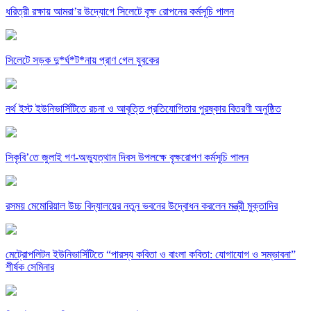
ধরিত্রী রক্ষায় আমরা’র উদ্যোগে সিলেটে বৃক্ষ রোপনের কর্মসূচি পালন
সিলেটে সড়ক দু*র্ঘ*ট*নায় প্রাণ গেল যুবকের
নর্থ ইস্ট ইউনিভার্সিটিতে রচনা ও আবৃত্তি প্রতিযোগিতার পুরষ্কার বিতরণী অনুষ্ঠিত
সিকৃবি’তে জুলাই গণ-অভ্যুত্থান দিবস উপলক্ষে বৃক্ষরোপণ কর্মসুচি পালন
রসময় মেমোরিয়াল উচ্চ বিদ্যালয়ের নতুন ভবনের উদ্বোধন করলেন মন্ত্রী মুক্তাদির
মেট্রোপলিটন ইউনিভার্সিটিতে “পারস্য কবিতা ও বাংলা কবিতা: যোগাযোগ ও সম্ভাবনা”
শীর্ষক সেমিনার