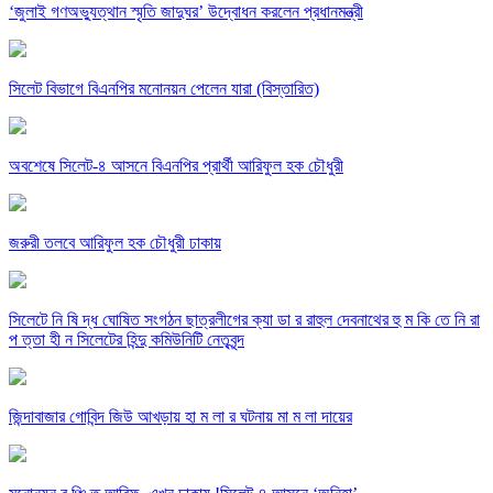
‘জুলাই গণঅভ্যুত্থান স্মৃতি জাদুঘর’ উদ্বোধন করলেন প্রধানমন্ত্রী
সিলেট বিভাগে বিএনপির মনোনয়ন পেলেন যারা (বিস্তারিত)
অবশেষে সিলেট-৪ আসনে বিএনপির প্রার্থী আরিফুল হক চৌধুরী
জরুরী তলবে আরিফুল হক চৌধুরী ঢাকায়
সিলেটে নি ষি দ্ধ ঘোষিত সংগঠন ছাত্রলীগের ক্যা ডা র রাহুল দেবনাথের হু ম কি তে নি রা
প ত্তা হী ন সিলেটের হিন্দু কমিউনিটি নেতৃবৃন্দ
জিন্দাবাজার গোবিন্দ জিউ আখড়ায় হা ম লা র ঘটনায় মা ম লা দায়ের