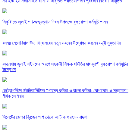
নর্থ ইস্ট ইউনিভার্সিটিতে রচনা ও আবৃত্তি প্রতিযোগিতার পুরষ্কার বিতরণী অনুষ্ঠিত
সিকৃবি’তে জুলাই গণ-অভ্যুত্থান দিবস উপলক্ষে বৃক্ষরোপণ কর্মসুচি পালন
রসময় মেমোরিয়াল উচ্চ বিদ্যালয়ের নতুন ভবনের উদ্বোধন করলেন মন্ত্রী মুক্তাদির
বড়লেখায় জুলাই শহীদদের স্মরণে সহকারী শিক্ষক সমিতির মাসব্যাপী বৃক্ষরোপণ কর্মসূচির
উদ্বোধন
মেট্রোপলিটন ইউনিভার্সিটিতে “পারস্য কবিতা ও বাংলা কবিতা: যোগাযোগ ও সম্ভাবনা”
শীর্ষক সেমিনার
সিলেটের জোড়া ব্রিজের পাশ থেকে আ ট ক ফরহাদ- বাদশা