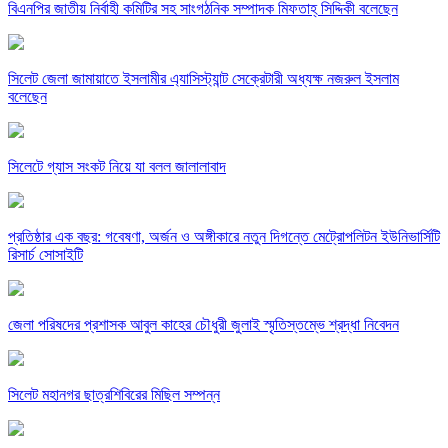
বিএনপির জাতীয় নির্বাহী কমিটির সহ সাংগঠনিক সম্পাদক মিফতাহ্ সিদ্দিকী বলেছেন
সিলেট জেলা জামায়াতে ইসলামীর এ্যাসিস্ট্যান্ট সেক্রেটারী অধ্যক্ষ নজরুল ইসলাম
বলেছেন
সিলেটে গ্যাস সংকট নিয়ে যা বলল জালালাবাদ
প্রতিষ্ঠার এক বছর: গবেষণা, অর্জন ও অঙ্গীকারে নতুন দিগন্তে মেট্রোপলিটন ইউনিভার্সিটি
রিসার্চ সোসাইটি
জেলা পরিষদের প্রশাসক আবুল কাহের চৌধুরী জুলাই স্মৃতিস্তম্ভে শ্রদ্ধা নিবেদন
সিলেট মহানগর ছাত্রশিবিরের মিছিল সম্পন্ন