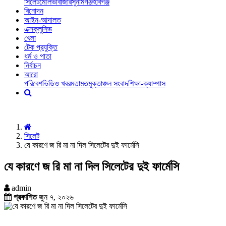
সিলেট
মৌলভীবাজার
সুনামগঞ্জ
হবিগঞ্জ
বিনোদন
আইন-আদালত
এক্সক্লুসিভ
খেলা
টেক প্রযুক্তি
ধর্ম ও পাতা
নির্বাচন
আরো
পরিবেশ
ভিডিও খবর
মতামত
মুক্তাঞ্চল সংবাদ
শিক্ষা-ক্যাম্পাস
সিলেট
যে কারণে জ রি মা না দিল সিলেটের দুই ফার্মেসি
যে কারণে জ রি মা না দিল সিলেটের দুই ফার্মেসি
admin
প্রকাশিত
জুন ৭, ২০২৬