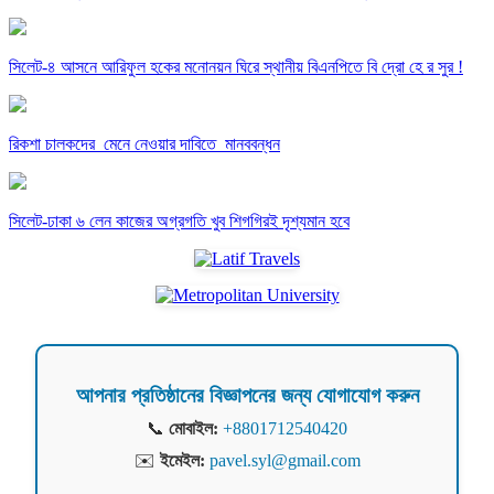
সিলেট-৪ আসনে আরিফুল হকের মনোনয়ন ঘিরে স্থানীয় বিএনপিতে বি দ্রো হে র সুর !
রিকশা চালকদের মেনে নেওয়ার দাবিতে মানববন্ধন
সিলেট-ঢাকা ৬ লেন কাজের অগ্রগতি খুব শিগগিরই দৃশ্যমান হবে
আপনার প্রতিষ্ঠানের বিজ্ঞাপনের জন্য যোগাযোগ করুন
📞
মোবাইল:
+8801712540420
✉️
ইমেইল:
pavel.syl@gmail.com