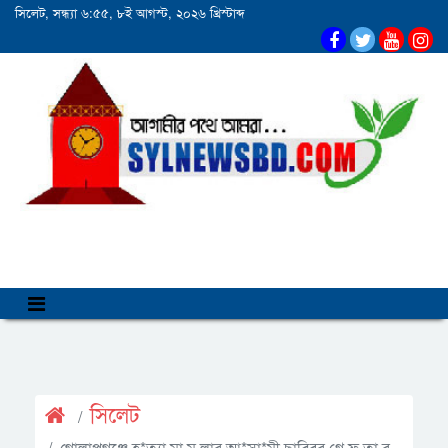
সিলেট, সন্ধ্যা ৬:৫৫, ৮ই আগস্ট, ২০২৬ খ্রিস্টাব্দ
সিলেট
গোলাপগঞ্জে হ*ত্যা মা ম লার আ*সা*মী ছাব্বির গ্রে ফ তা র