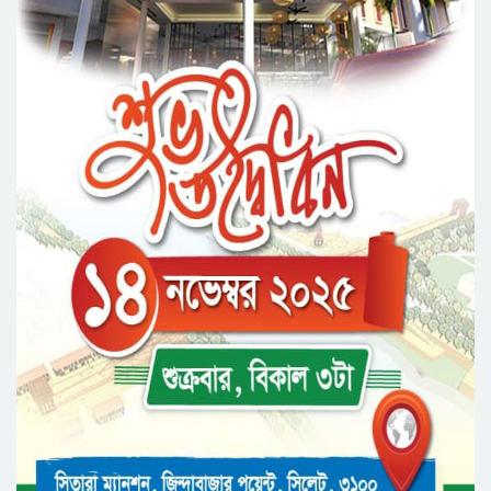
নর্থ ইস্ট ইউনিভার্সিটিতে রচনা ও আবৃত্তি
প্রতিযোগিতার পুরষ্কার বিতরণী অনুষ্ঠিত
সিকৃবি’তে জুলাই গণ-অভ্যুত্থান দিবস উপলক্ষে
বৃক্ষরোপণ কর্মসুচি পালন
রসময় মেমোরিয়াল উচ্চ বিদ্যালয়ের নতুন ভবনের
উদ্বোধন করলেন মন্ত্রী মুক্তাদির