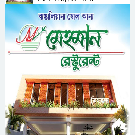
সিলেট জেলা জামায়াতে ইসলামীর এ্যাসিস্ট্যান্ট
সেক্রেটারী অধ্যক্ষ নজরুল ইসলাম বলেছেন
সিলেটে গ্যাস সংকট নিয়ে যা বলল জালালাবাদ
প্রতিষ্ঠার এক বছর: গবেষণা, অর্জন ও অঙ্গীকারে নতুন
দিগন্তে মেট্রোপলিটন ইউনিভার্সিটি রিসার্চ সোসাইটি
জেলা পরিষদের প্রশাসক আবুল কাহের চৌধুরী জুলাই
স্মৃতিস্তম্ভে শ্রদ্ধা নিবেদন
সিলেট মহানগর ছাত্রশিবিরের মিছিল সম্পন্ন
ধরিত্রী রক্ষায় আমরা’র উদ্যোগে সিলেটে বৃক্ষ রোপনের
কর্মসূচি পালন
সিলেটে সড়ক দু*র্ঘ*ট*নায় প্রাণ গেল যুবকের