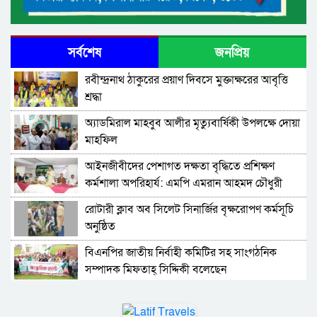
সর্বশেষ
জনপ্রিয়
রবীন্দ্রনাথ ঠাকুরের প্রয়াণ দিবসে মুক্তাক্ষরের আবৃত্তি
শ্রদ্ধা
অ্যাডমিরাল মাহবুব আলীর মৃত্যুবার্ষিকী উপলক্ষে দোয়া
মাহফিল
‎আইনজীবীদের পেশাগত দক্ষতা বৃদ্ধিতে প্রশিক্ষণ
কর্মশালা অপরিহার্য: এমপি এমরান আহমদ চৌধুরী
রোটারী ক্লাব অব সিলেট সিনার্জির বৃক্ষরোপণ কর্মসূচি
অনুষ্ঠিত
বিএনপির জাতীয় নির্বাহী কমিটির সহ সাংগঠনিক
সম্পাদক মিফতাহ্ সিদ্দিকী বলেছেন
সিলেট জেলা জামায়াতে ইসলামীর এ্যাসিস্ট্যান্ট
সেক্রেটারী অধ্যক্ষ নজরুল ইসলাম বলেছেন