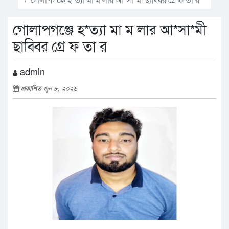
গোলাপগঞ্জে হ*ত্যা মা ম লার আ*সা*মী
ছাব্বির গ্রে ফ তা র
admin
প্রকাশিত
জুন ৮, ২০২৬