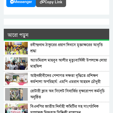
Copy Link
Messenger
আরো পড়ুন
রবীন্দ্রনাথ ঠাকুরের প্রয়াণ দিবসে মুক্তাক্ষরের আবৃত্তি
শ্রদ্ধা
অ্যাডমিরাল মাহবুব আলীর মৃত্যুবার্ষিকী উপলক্ষে দোয়া
মাহফিল
‎আইনজীবীদের পেশাগত দক্ষতা বৃদ্ধিতে প্রশিক্ষণ
কর্মশালা অপরিহার্য: এমপি এমরান আহমদ চৌধুরী
রোটারী ক্লাব অব সিলেট সিনার্জির বৃক্ষরোপণ কর্মসূচি
অনুষ্ঠিত
বিএনপির জাতীয় নির্বাহী কমিটির সহ সাংগঠনিক
সম্পাদক মিফতাহ্ সিদ্দিকী বলেছেন