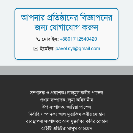
আপনার প্রতিষ্ঠানের বিজ্ঞাপনের
জন্য যোগাযোগ করুন
📞
মোবাইল:
+8801712540420
✉️
ইমেইল:
pavel.syl@gmail.com
সম্পাদক ও প্রকাশকঃ নাজমুল কবীর পাভেল
প্রধান সম্পাদক: জুমা কবির মীম
উপ সম্পাদক: আম্বিয়া পাভেল
নির্বাহি সম্পাদকঃ আল মুত্তাকিম কবীর সোহান
ব্যবস্থাপনা সম্পাদকঃ আল মুক্তাধির কবির রোহান
আইটি এডিটর: মাসুম আহমেদ