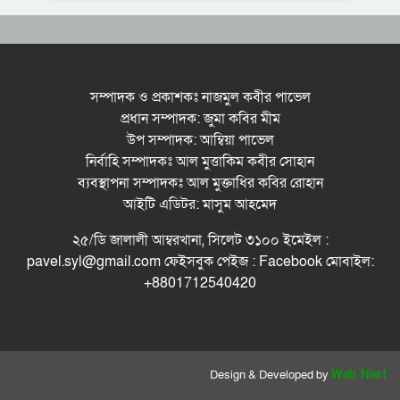
ধরিত্রী রক্ষায় আমরা’র উদ্যোগে সিলেটে বৃক্ষ রোপনের
কর্মসূচি পালন
সিলেটে সড়ক দু*র্ঘ*ট*নায় প্রাণ গেল যুবকের
সম্পাদক ও প্রকাশকঃ নাজমুল কবীর পাভেল
প্রধান সম্পাদক: জুমা কবির মীম
নর্থ ইস্ট ইউনিভার্সিটিতে রচনা ও আবৃত্তি
উপ সম্পাদক: আম্বিয়া পাভেল
প্রতিযোগিতার পুরষ্কার বিতরণী অনুষ্ঠিত
নির্বাহি সম্পাদকঃ আল মুত্তাকিম কবীর সোহান
সিকৃবি’তে জুলাই গণ-অভ্যুত্থান দিবস উপলক্ষে
ব্যবস্থাপনা সম্পাদকঃ আল মুক্তাধির কবির রোহান
বৃক্ষরোপণ কর্মসুচি পালন
আইটি এডিটর: মাসুম আহমেদ
রসময় মেমোরিয়াল উচ্চ বিদ্যালয়ের নতুন ভবনের
২৫/ডি জালালী আম্বরখানা, সিলেট ৩১০০ ইমেইল :
উদ্বোধন করলেন মন্ত্রী মুক্তাদির
pavel.syl@gmail.com ফেইসবুক পেইজ : Facebook মোবাইল:
+8801712540420
Design & Developed by
Web Nest