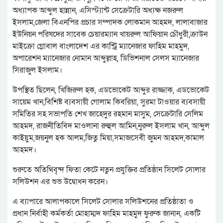
অধ্যাপক আব্দুল হান্নান, এসিস্ট্যান্ট সেক্রেটারি অধ্যক্ষ নজরুল
ইসলাম,জেলা বিএনপির প্রচার সম্পাদক লোকমান আহমদ, লালাবাজার
ইউনিয়ন পরিষদের সাবেক চেয়ারম্যান খায়রুল আফিয়ান চৌধুরী,ক্রাউন
মাইক্রো গ্লোবাল বাংলাদেশ এর কান্ট্রি ম্যানেজার ফাহিম মাহমুদ,
অপারেশন ম্যানেজার নোমান আব্দুল্লাহ, ডিভিশনাল সেলস ম্যানেজার
সিরাজুল ইসলাম।
উপস্থিত ছিলেন, খিজিরুল হক, এডভোকেট আব্দুর রাজ্জাক, এডভোকেট
সায়েম খান,বিশিষ্ট ব্যবসায়ী গোলাম কিবরিয়া, সুরমা টাওয়ার ব্যবসায়ী
সমিতির সহ সভাপতি শেখ জাহেদুর রহমান মাসুম, সেক্রেটারি সেলিম
আহমদ, রাজনীতিবিদ মাওলানা রুহুল আমিন,নুরুল ইসলাম খান, আব্দুল
কাইয়ুম,জয়নুল হক আলম,জিতু মিয়া,সমাজসেবী জুমন আহমদ,কামাল
আহমদ।
শুরুতে অতিথিবৃন্দ ফিতা কেটে নতুন প্রযুক্তির প্রতিষ্ঠান সিলেট সোলার
সলিউশন এর শুভ উদ্বোধন করেন।
এ ব্যাপারে আলাপকালে সিলেট সোলার সলিউশনের প্রতিষ্ঠাতা ও
প্রধান নির্বাহী কর্মকর্তা মোহাম্মদ ফাহিম মাহমুদ ফুরুক জানান, একটি