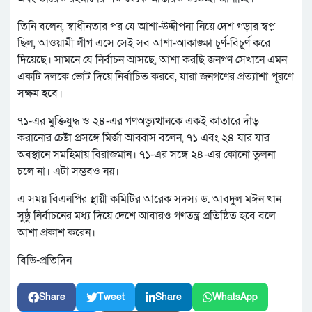
তিনি বলেন, স্বাধীনতার পর যে আশা-উদ্দীপনা নিয়ে দেশ গড়ার স্বপ্ন
ছিল, আওয়ামী লীগ এসে সেই সব আশা-আকাঙ্ক্ষা চূর্ণ-বিচূর্ণ করে
দিয়েছে। সামনে যে নির্বাচন আসছে, আশা করছি জনগণ সেখানে এমন
একটি দলকে ভোট দিয়ে নির্বাচিত করবে, যারা জনগণের প্রত্যাশা পূরণে
সক্ষম হবে।
৭১-এর মুক্তিযুদ্ধ ও ২৪-এর গণঅভ্যুত্থানকে একই কাতারে দাঁড়
করানোর চেষ্টা প্রসঙ্গে মির্জা আব্বাস বলেন, ৭১ এবং ২৪ যার যার
অবস্থানে সমহিমায় বিরাজমান। ৭১-এর সঙ্গে ২৪-এর কোনো তুলনা
চলে না। এটা সম্ভবও নয়।
এ সময় বিএনপির স্থায়ী কমিটির আরেক সদস্য ড. আবদুল মঈন খান
সুষ্ঠু নির্বাচনের মধ্য দিয়ে দেশে আবারও গণতন্ত্র প্রতিষ্ঠিত হবে বলে
আশা প্রকাশ করেন।
বিডি-প্রতিদিন
Share
Tweet
Share
WhatsApp