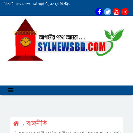
সিলেট, রাত ৪:৩৭, ৯ই আগস্ট, ২০২৬ খ্রিস্টাব্দ
রাজনীতি
একাত্তরের স্বাধীনতা বিরোধীরা চায় দেশ বিপাকে পড়ুক : মির্জা