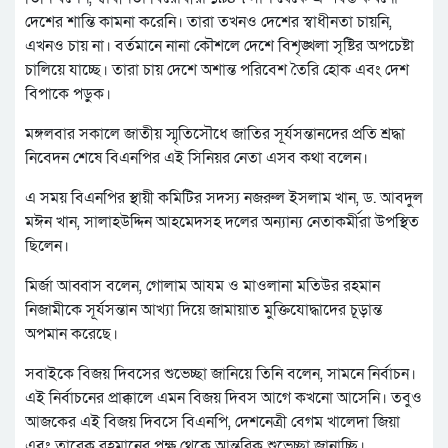
দেশের শান্তি কামনা করেনি। তারা তখনও দেশের স্বাধীনতা চায়নি,
এখনও চায় না। বর্তমানে নানা কৌশলে দেশে বিশৃঙ্খলা সৃষ্টির অপচেষ্টা
চালিয়ে যাচ্ছে। তারা চায় দেশে অশান্ত পরিবেশ তৈরি হোক এবং দেশ
বিপাকে পড়ুক।
মঙ্গলবার সকালে জাতীয় স্মৃতিসৌধে জাতির সূর্যসন্তানদের প্রতি শ্রদ্ধা
নিবেদন শেষে বিএনপির এই সিনিয়র নেতা এসব কথা বলেন।
এ সময় বিএনপির স্থায়ী কমিটির সদস্য নজরুল ইসলাম খান, ড. আবদুল
মঈন খান, সালাহউদ্দিন আহমেদসহ দলের অন্যান্য নেতাকর্মীরা উপস্থিত
ছিলেন।
মির্জা আব্বাস বলেন, গোলাম আযম ও মাওলানা মতিউর রহমান
নিজামীকে সূর্যসন্তান আখ্যা দিয়ে জামায়াত মুক্তিযোদ্ধাদের চূড়ান্ত
অপমান করেছে।
সবাইকে বিজয় দিবসের শুভেচ্ছা জানিয়ে তিনি বলেন, সামনে নির্বাচন।
এই নির্বাচনের প্রাক্কালে এমন বিজয় দিবস আগে কখনো আসেনি। তবুও
আজকের এই বিজয় দিবসে বিএনপি, দেশনেত্রী বেগম খালেদা জিয়া
এবং তারেক রহমানের পক্ষ থেকে আন্তরিক শুভেচ্ছা জানাচ্ছি।