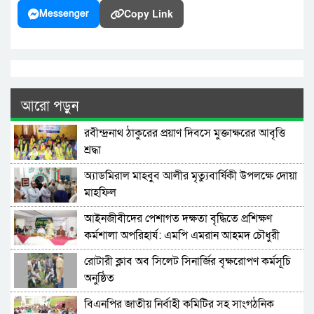
Copy Link
Messenger
আরো পড়ুন
রবীন্দ্রনাথ ঠাকুরের প্রয়াণ দিবসে মুক্তাক্ষরের আবৃত্তি
শ্রদ্ধা
অ্যাডমিরাল মাহবুব আলীর মৃত্যুবার্ষিকী উপলক্ষে দোয়া
মাহফিল
‎আইনজীবীদের পেশাগত দক্ষতা বৃদ্ধিতে প্রশিক্ষণ
কর্মশালা অপরিহার্য: এমপি এমরান আহমদ চৌধুরী
রোটারী ক্লাব অব সিলেট সিনার্জির বৃক্ষরোপণ কর্মসূচি
অনুষ্ঠিত
বিএনপির জাতীয় নির্বাহী কমিটির সহ সাংগঠনিক