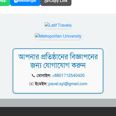
Copy Link
App
Messenger
আপনার প্রতিষ্ঠানের বিজ্ঞাপনের
জন্য যোগাযোগ করুন
📞
মোবাইল:
+8801712540420
✉️
ইমেইল:
pavel.syl@gmail.com