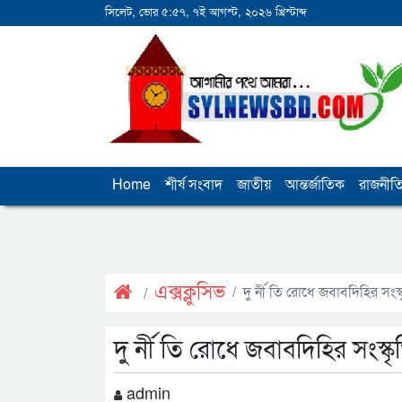
সিলেট, ভোর ৫:৫৭, ৭ই আগস্ট, ২০২৬ খ্রিস্টাব্দ
Home
শীর্ষ সংবাদ
জাতীয়
আন্তর্জাতিক
রাজনীত
এক্সক্লুসিভ
দু র্নী তি রোধে জবাবদিহির সংস্
দু র্নী তি রোধে জবাবদিহির সংস্কৃ
admin