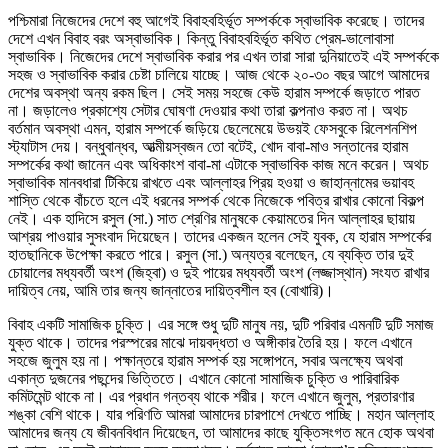
পশ্চিমারা নিজেদের দেশে বহু আগেই বিবাহবহির্ভূত সম্পর্ককে স্বাভাবিক করেছে। তাদের
দেশে এখন বিবাহ বরং অস্বাভাবিক। কিন্তু বিবাহবহির্ভূত কথিত প্রেম-ভালোবাসা
স্বাভাবিক। নিজেদের দেশে স্বাভাবিক করার পর এখন তারা সারা দুনিয়াতেই এই সম্পর্ককে
সহজ ও স্বাভাবিক করার চেষ্টা চালিয়ে যাচ্ছে। আজ থেকে ২০-৩০ বছর আগে আমাদের
দেশের অবস্থা অন্য রকম ছিল। সেই সময় সহজে কেউ হারাম সম্পর্কে জড়াতে পারত
না। জড়ালেও প্রকাশ্যে সেটার ঘোষণা দেওয়ার কথা তারা কল্পনাও করত না। অথচ
বর্তমান অবস্থা এমন, হারাম সম্পর্কে জড়িয়ে ছেলেমেয়ে উভয়ই ফেসবুকে রিলেশনশিপ
স্ট্যাটাস দেয়। বন্ধুবান্ধব, আত্মীয়স্বজন তো বটেই, খোদ বাবা-মাও সন্তানের হারাম
সম্পর্কের কথা জানেন এবং অধিকাংশ বাবা-মা এটাকে স্বাভাবিক কাজ মনে করেন। অথচ
স্বাভাবিক মানবধারা টিকিয়ে রাখতে এবং আল্লাহর প্রিয় হওয়া ও জাহান্নামের ভয়াবহ
শাস্তি থেকে বাঁচতে হলে এই ধরনের সম্পর্ক থেকে নিজেকে পবিত্র রাখার কোনো বিকল্প
নেই। এক হাদিসে রসুল (সা.) সাত শ্রেণির মানুষকে কেয়ামতের দিন আল্লাহর ছায়ায়
আশ্রয় পাওয়ার সুসংবাদ দিয়েছেন। তাদের একজন হলেন সেই যুবক, যে হারাম সম্পর্কের
হাতছানিকে উপেক্ষা করতে পারে। রসুল (সা.) অন্যত্র বলেছেন, যে ব্যক্তি তার দুই
চোয়ালের মধ্যবর্তী অংশ (জিহ্বা) ও দুই পায়ের মধ্যবর্তী অংশ (লজ্জাস্থান) সংযত রাখার
দায়িত্ব নেয়, আমি তার জন্য জান্নাতের দায়িত্বশীল হব (বোখারি)।
বিবাহ একটি সামাজিক চুক্তি। এর সঙ্গে শুধু দুটি মানুষ নয়, দুটি পরিবার এমনটি দুটি সমাজ
যুক্ত থাকে। তাদের পরস্পরের মাঝে দায়বদ্ধতা ও অঙ্গীকার তৈরি হয়। ফলে এখানে
সহজে জুলুম হয় না। পক্ষান্তরে হারাম সম্পর্ক হয় সঙ্গোপনে, সবার অলক্ষ্যে অথবা
একান্ত দুজনের পছন্দের ভিত্তিতে। এখানে কোনো সামাজিক চুক্তি ও পারিবারিক
কমিটমেন্ট থাকে না। এর প্রধান গন্তব্য থাকে শরীর। ফলে এখানে জুলুম, প্রতারণার
শঙ্কা বেশি থাকে। যার পরিণতি আমরা আমাদের চারপাশে দেখতে পাচ্ছি। মহান আল্লাহ
আমাদের জন্য যে জীবনবিধান দিয়েছেন, তা আমাদের কাছে যুক্তিসংগত মনে হোক অথবা