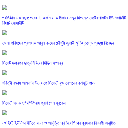
প্রতিষ্ঠার এক বছর: গবেষণা, অর্জন ও অঙ্গীকারে নতুন দিগন্তে মেট্রোপলিটন ইউনিভার্সিটি
রিসার্চ সোসাইটি
জেলা পরিষদের প্রশাসক আবুল কাহের চৌধুরী জুলাই স্মৃতিস্তম্ভে শ্রদ্ধা নিবেদন
সিলেট মহানগর ছাত্রশিবিরের মিছিল সম্পন্ন
ধরিত্রী রক্ষায় আমরা’র উদ্যোগে সিলেটে বৃক্ষ রোপনের কর্মসূচি পালন
সিলেটে সড়ক দু*র্ঘ*ট*নায় প্রাণ গেল যুবকের
নর্থ ইস্ট ইউনিভার্সিটিতে রচনা ও আবৃত্তি প্রতিযোগিতার পুরষ্কার বিতরণী অনুষ্ঠিত