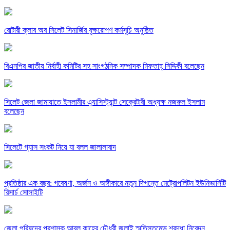
রোটারী ক্লাব অব সিলেট সিনার্জির বৃক্ষরোপণ কর্মসূচি অনুষ্ঠিত
বিএনপির জাতীয় নির্বাহী কমিটির সহ সাংগঠনিক সম্পাদক মিফতাহ্ সিদ্দিকী বলেছেন
সিলেট জেলা জামায়াতে ইসলামীর এ্যাসিস্ট্যান্ট সেক্রেটারী অধ্যক্ষ নজরুল ইসলাম
বলেছেন
সিলেটে গ্যাস সংকট নিয়ে যা বলল জালালাবাদ
প্রতিষ্ঠার এক বছর: গবেষণা, অর্জন ও অঙ্গীকারে নতুন দিগন্তে মেট্রোপলিটন ইউনিভার্সিটি
রিসার্চ সোসাইটি
জেলা পরিষদের প্রশাসক আবুল কাহের চৌধুরী জুলাই স্মৃতিস্তম্ভে শ্রদ্ধা নিবেদন