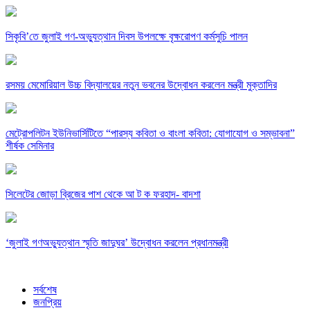
সিকৃবি’তে জুলাই গণ-অভ্যুত্থান দিবস উপলক্ষে বৃক্ষরোপণ কর্মসুচি পালন
রসময় মেমোরিয়াল উচ্চ বিদ্যালয়ের নতুন ভবনের উদ্বোধন করলেন মন্ত্রী মুক্তাদির
মেট্রোপলিটন ইউনিভার্সিটিতে “পারস্য কবিতা ও বাংলা কবিতা: যোগাযোগ ও সম্ভাবনা”
শীর্ষক সেমিনার
সিলেটের জোড়া ব্রিজের পাশ থেকে আ ট ক ফরহাদ- বাদশা
‘জুলাই গণঅভ্যুত্থান স্মৃতি জাদুঘর’ উদ্বোধন করলেন প্রধানমন্ত্রী
সর্বশেষ
জনপ্রিয়