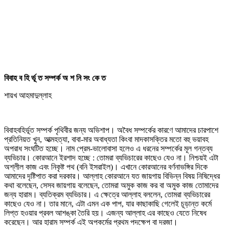
বিবাহ ব হি র্ভূ ত সম্পর্ক অ শ নি সং কে ত
শায়খ আহমাদুল্লাহ
বিবাহবহির্ভূত সম্পর্ক পৃথিবীর জন্য অভিশাপ। অবৈধ সম্পর্কের কারণে আমাদের চারপাশে
প্রতিনিয়ত খুন, আত্মহত্যা, বাবা-মার অবাধ্যতা কিংবা মাদকাসক্তির মতো বহু ভয়াবহ
অপরাধ সংঘটিত হচ্ছে। নাম প্রেম-ভালোবাসা হলেও এ ধরনের সম্পর্কের মূল গন্তব্য
ব্যভিচার। কোরআনে ইরশাদ হচ্ছে : তোমরা ব্যভিচারের কাছেও যেও না। নিশ্চয়ই এটা
অশ্লীল কাজ এবং নিকৃষ্ট পথ (বনি ইসরাইল)। এখানে কোরআনের বর্ণনাভঙ্গির দিকে
আমাদের দৃষ্টিপাত করা দরকার। আল্লাহ কোরআনে যত জায়গায় বিভিন্ন বিষয় নিষিদ্ধের
কথা বলেছেন, সেসব জায়গায় বলেছেন, তোমরা অমুক কাজ কর বা অমুক কাজ তোমাদের
জন্য হারাম। ব্যতিক্রম ব্যভিচার। এ ক্ষেত্রে আল্লাহ বললেন, তোমরা ব্যভিচারের
কাছেও যেও না। তার মানে, এটা এমন এক পাপ, যার কাছাকাছি গেলেই চূড়ান্ত কর্মে
লিপ্ত হওয়ার প্রবল আশঙ্কা তৈরি হয়। এজন্য আল্লাহ এর কাছেও যেতে নিষেধ
করেছেন। আর হারাম সম্পর্ক এই অপকর্মের প্রথম পদক্ষেপ বা দরজা।