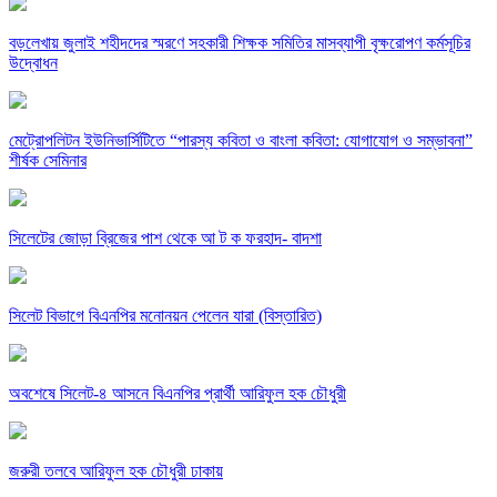
বড়লেখায় জুলাই শহীদদের স্মরণে সহকারী শিক্ষক সমিতির মাসব্যাপী বৃক্ষরোপণ কর্মসূচির
উদ্বোধন
মেট্রোপলিটন ইউনিভার্সিটিতে “পারস্য কবিতা ও বাংলা কবিতা: যোগাযোগ ও সম্ভাবনা”
শীর্ষক সেমিনার
সিলেটের জোড়া ব্রিজের পাশ থেকে আ ট ক ফরহাদ- বাদশা
সিলেট বিভাগে বিএনপির মনোনয়ন পেলেন যারা (বিস্তারিত)
অবশেষে সিলেট-৪ আসনে বিএনপির প্রার্থী আরিফুল হক চৌধুরী
জরুরী তলবে আরিফুল হক চৌধুরী ঢাকায়