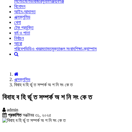
সিলেট
মৌলভীবাজার
সুনামগঞ্জ
হবিগঞ্জ
বিনোদন
আইন-আদালত
এক্সক্লুসিভ
খেলা
টেক প্রযুক্তি
ধর্ম ও পাতা
নির্বাচন
আরো
পরিবেশ
ভিডিও খবর
মতামত
মুক্তাঞ্চল সংবাদ
শিক্ষা-ক্যাম্পাস
এক্সক্লুসিভ
বিবাহ ব হি র্ভূ ত সম্পর্ক অ শ নি সং কে ত
বিবাহ ব হি র্ভূ ত সম্পর্ক অ শ নি সং কে ত
admin
প্রকাশিত
অক্টোবর ৩১, ২০২৫