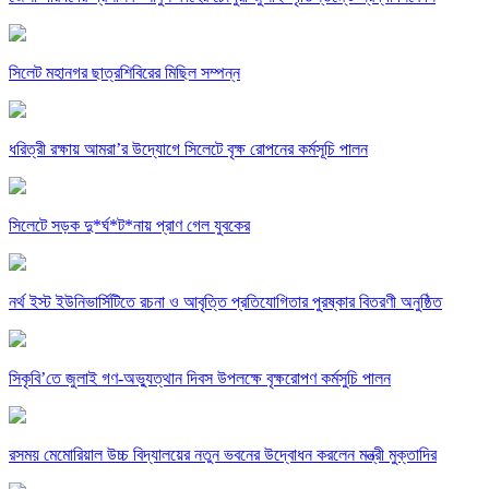
সিলেট মহানগর ছাত্রশিবিরের মিছিল সম্পন্ন
ধরিত্রী রক্ষায় আমরা’র উদ্যোগে সিলেটে বৃক্ষ রোপনের কর্মসূচি পালন
সিলেটে সড়ক দু*র্ঘ*ট*নায় প্রাণ গেল যুবকের
নর্থ ইস্ট ইউনিভার্সিটিতে রচনা ও আবৃত্তি প্রতিযোগিতার পুরষ্কার বিতরণী অনুষ্ঠিত
সিকৃবি’তে জুলাই গণ-অভ্যুত্থান দিবস উপলক্ষে বৃক্ষরোপণ কর্মসুচি পালন
রসময় মেমোরিয়াল উচ্চ বিদ্যালয়ের নতুন ভবনের উদ্বোধন করলেন মন্ত্রী মুক্তাদির