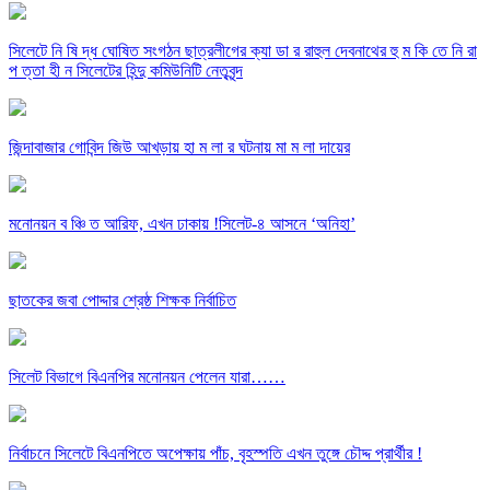
সিলেটে নি ষি দ্ধ ঘোষিত সংগঠন ছাত্রলীগের ক্যা ডা র রাহুল দেবনাথের হু ম কি তে নি রা
প ত্তা হী ন সিলেটের হিন্দু কমিউনিটি নেতৃবৃন্দ
জিন্দাবাজার গোবিন্দ জিউ আখড়ায় হা ম লা র ঘটনায় মা ম লা দায়ের
মনোনয়ন ব ঞ্চি ত আরিফ, এখন ঢাকায় !সিলেট-৪ আসনে ‘অনিহা’
ছাতকের জবা পোদ্দার শ্রেষ্ঠ শিক্ষক নির্বাচিত
সিলেট বিভাগে বিএনপির মনোনয়ন পেলেন যারা……
নির্বাচনে সিলেটে বিএনপিতে অপেক্ষায় পাঁচ, বৃহস্পতি এখন তুঙ্গে চৌদ্দ প্রার্থীর !