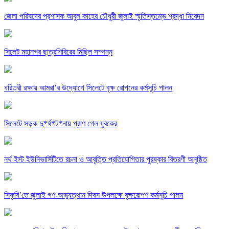
জেলা পরিষদের প্রশাসক আবুল কাহের চৌধুরী জুলাই স্মৃতিস্তম্ভে শ্রদ্ধা নিবেদন
সিলেট মহানগর ছাত্রশিবিরের মিছিল সম্পন্ন
ধরিত্রী রক্ষায় আমরা’র উদ্যোগে সিলেটে বৃক্ষ রোপনের কর্মসূচি পালন
সিলেটে সড়ক দু*র্ঘ*ট*নায় প্রাণ গেল যুবকের
নর্থ ইস্ট ইউনিভার্সিটিতে রচনা ও আবৃত্তি প্রতিযোগিতার পুরষ্কার বিতরণী অনুষ্ঠিত
সিকৃবি’তে জুলাই গণ-অভ্যুত্থান দিবস উপলক্ষে বৃক্ষরোপণ কর্মসুচি পালন