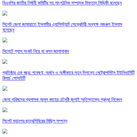
বিএনপির জাতীয় নির্বাহী কমিটির সহ সাংগঠনিক সম্পাদক মিফতাহ্ সিদ্দিকী বলেছেন
সিলেট জেলা জামায়াতে ইসলামীর এ্যাসিস্ট্যান্ট সেক্রেটারী অধ্যক্ষ নজরুল ইসলাম
বলেছেন
সিলেটে গ্যাস সংকট নিয়ে যা বলল জালালাবাদ
প্রতিষ্ঠার এক বছর: গবেষণা, অর্জন ও অঙ্গীকারে নতুন দিগন্তে মেট্রোপলিটন ইউনিভার্সিটি
রিসার্চ সোসাইটি
জেলা পরিষদের প্রশাসক আবুল কাহের চৌধুরী জুলাই স্মৃতিস্তম্ভে শ্রদ্ধা নিবেদন
সিলেট মহানগর ছাত্রশিবিরের মিছিল সম্পন্ন