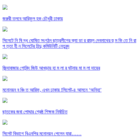
জরুরী তলবে আরিফুল হক চৌধুরী ঢাকায়
সিলেটে নি ষি দ্ধ ঘোষিত সংগঠন ছাত্রলীগের ক্যা ডা র রাহুল দেবনাথের হু ম কি তে নি রা
প ত্তা হী ন সিলেটের হিন্দু কমিউনিটি নেতৃবৃন্দ
জিন্দাবাজার গোবিন্দ জিউ আখড়ায় হা ম লা র ঘটনায় মা ম লা দায়ের
মনোনয়ন ব ঞ্চি ত আরিফ, এখন ঢাকায় !সিলেট-৪ আসনে ‘অনিহা’
ছাতকের জবা পোদ্দার শ্রেষ্ঠ শিক্ষক নির্বাচিত
সিলেট বিভাগে বিএনপির মনোনয়ন পেলেন যারা……