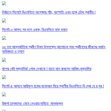
নির্বাচনে সিলেটে বিএনপিতে অপেক্ষায় পাঁচ, বৃহস্পতি এখন তুঙ্গে চৌদ্দ প্রার্থীর !
সিলেট-৩ আসন: সব দলে একক, বিএনপিতে হাফ ডজন
৩৫ তম আন্তর্জাতিক প্রবীণ দিবস উপলক্ষ্যে আলোচনা সভা প্রবীণদের জীবনের অর্জন,
অভিজ্ঞতা ও ত্যাগ
বাপের বেটা মুক্তাদির! লোক দেখানো ! হাতে হাত রাখলেন আরিফ-মুক্তাদির
সিলেট-৪ আসনে আরিফুল হকের মনোনয়ন ঘিরে স্থানীয় বিএনপিতে বি দ্রো হে র সুর !
রিকশা চালকদের মেনে নেওয়ার দাবিতে মানববন্ধন