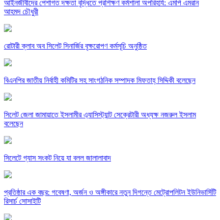
‎আইনজীবীদের পেশাগত দক্ষতা বৃদ্ধিতে প্রশিক্ষণ কর্মশালা অপরিহার্য: এমপি এমরান
আহমদ চৌধুরী
রোটারী ক্লাব অব সিলেট সিনার্জির বৃক্ষরোপণ কর্মসূচি অনুষ্ঠিত
বিএনপির জাতীয় নির্বাহী কমিটির সহ সাংগঠনিক সম্পাদক মিফতাহ্ সিদ্দিকী বলেছেন
সিলেট জেলা জামায়াতে ইসলামীর এ্যাসিস্ট্যান্ট সেক্রেটারী অধ্যক্ষ নজরুল ইসলাম
বলেছেন
সিলেটে গ্যাস সংকট নিয়ে যা বলল জালালাবাদ
প্রতিষ্ঠার এক বছর: গবেষণা, অর্জন ও অঙ্গীকারে নতুন দিগন্তে মেট্রোপলিটন ইউনিভার্সিটি
রিসার্চ সোসাইটি