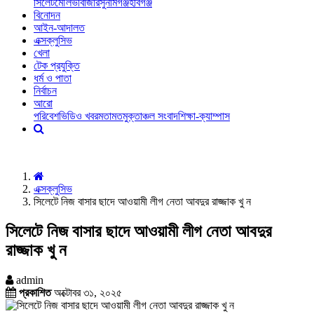
সিলেট
মৌলভীবাজার
সুনামগঞ্জ
হবিগঞ্জ
বিনোদন
আইন-আদালত
এক্সক্লুসিভ
খেলা
টেক প্রযুক্তি
ধর্ম ও পাতা
নির্বাচন
আরো
পরিবেশ
ভিডিও খবর
মতামত
মুক্তাঞ্চল সংবাদ
শিক্ষা-ক্যাম্পাস
এক্সক্লুসিভ
সিলেটে নিজ বাসার ছাদে আওয়ামী লীগ নেতা আবদুর রাজ্জাক খু ন
সিলেটে নিজ বাসার ছাদে আওয়ামী লীগ নেতা আবদুর
রাজ্জাক খু ন
admin
প্রকাশিত
অক্টোবর ৩১, ২০২৫