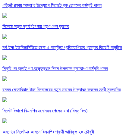
ধরিত্রী রক্ষায় আমরা’র উদ্যোগে সিলেটে বৃক্ষ রোপনের কর্মসূচি পালন
সিলেটে সড়ক দু*র্ঘ*ট*নায় প্রাণ গেল যুবকের
নর্থ ইস্ট ইউনিভার্সিটিতে রচনা ও আবৃত্তি প্রতিযোগিতার পুরষ্কার বিতরণী অনুষ্ঠিত
সিকৃবি’তে জুলাই গণ-অভ্যুত্থান দিবস উপলক্ষে বৃক্ষরোপণ কর্মসুচি পালন
রসময় মেমোরিয়াল উচ্চ বিদ্যালয়ের নতুন ভবনের উদ্বোধন করলেন মন্ত্রী মুক্তাদির
সিলেট বিভাগে বিএনপির মনোনয়ন পেলেন যারা (বিস্তারিত)
অবশেষে সিলেট-৪ আসনে বিএনপির প্রার্থী আরিফুল হক চৌধুরী