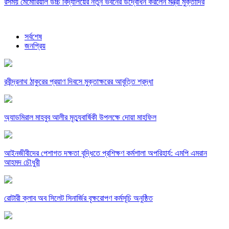
রসময় মেমোরিয়াল উচ্চ বিদ্যালয়ের নতুন ভবনের উদ্বোধন করলেন মন্ত্রী মুক্তাদির
সর্বশেষ
জনপ্রিয়
রবীন্দ্রনাথ ঠাকুরের প্রয়াণ দিবসে মুক্তাক্ষরের আবৃত্তি শ্রদ্ধা
অ্যাডমিরাল মাহবুব আলীর মৃত্যুবার্ষিকী উপলক্ষে দোয়া মাহফিল
‎আইনজীবীদের পেশাগত দক্ষতা বৃদ্ধিতে প্রশিক্ষণ কর্মশালা অপরিহার্য: এমপি এমরান
আহমদ চৌধুরী
রোটারী ক্লাব অব সিলেট সিনার্জির বৃক্ষরোপণ কর্মসূচি অনুষ্ঠিত