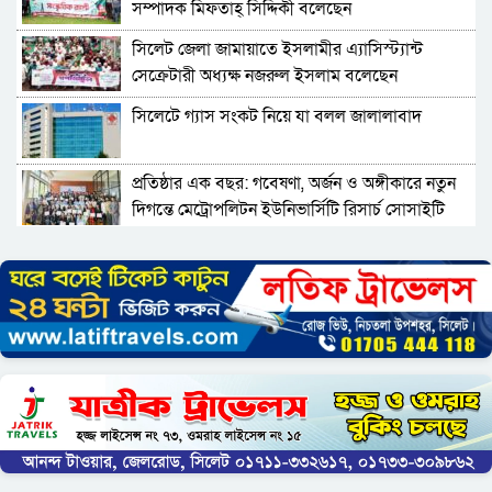
সম্পাদক মিফতাহ্ সিদ্দিকী বলেছেন
সিলেট জেলা জামায়াতে ইসলামীর এ্যাসিস্ট্যান্ট
সেক্রেটারী অধ্যক্ষ নজরুল ইসলাম বলেছেন
সিলেটে গ্যাস সংকট নিয়ে যা বলল জালালাবাদ
প্রতিষ্ঠার এক বছর: গবেষণা, অর্জন ও অঙ্গীকারে নতুন
দিগন্তে মেট্রোপলিটন ইউনিভার্সিটি রিসার্চ সোসাইটি
জেলা পরিষদের প্রশাসক আবুল কাহের চৌধুরী জুলাই
স্মৃতিস্তম্ভে শ্রদ্ধা নিবেদন
সিলেট মহানগর ছাত্রশিবিরের মিছিল সম্পন্ন
ধরিত্রী রক্ষায় আমরা’র উদ্যোগে সিলেটে বৃক্ষ রোপনের
কর্মসূচি পালন
সিলেটে সড়ক দু*র্ঘ*ট*নায় প্রাণ গেল যুবকের