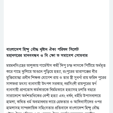
বাংলাদেশ হিন্দু বৌদ্ধ খৃষ্টান ঐক্য পরিষদ সিলেট
মহানগরের মানববন্ধন ও বি ক্ষো ভ সমাবেশ সোমবার
ময়মনসিংহের ভালুকায় গার্মেন্টস কর্মী দিপু চন্দ্র দাসকে পিটিয়ে অর্ধমৃত
করে গাছে ঝুলিয়ে আগুনে পুড়িয়ে হত্যা, রংপুরের তারাগঞ্জের বীর
মুক্তিযোদ্ধা প্রবীন শিক্ষক যোগেশ রায় ও তার স্ত্রী সুবর্ণা রায় ফরিদ পুরের
সালফরা মৎস্য ব্যবসায়ী উৎপল সরকার, নরসিংদী রায়পুরের স্বর্ণ
ব্যবসায়ী প্রাণতোষ কর্মকারকে নির্মমভাবে হত্যাসহ চলতি বছরে
সারাদেশে অর্ধশতধিকের বেশী হত্যা এবং ধর্ষন, ধর্মীয় উপাসনালয়ে
হামলা, কথিত ধর্ম অবমাননার দায়ে গ্রেফতার ও আদিবাসীদের ওপর
হামলাসহ সাম্প্রদায়িক সহিংসতার প্রতিবাদে বাংলাদেশ হিন্দু বৌদ্ধ