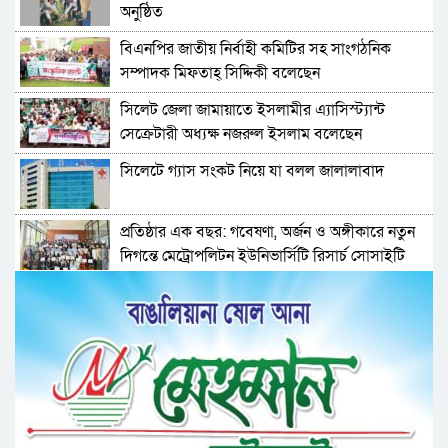
অনুষ্ঠিত
বিএনপির জাতীয় নির্বাহী কমিটির সহ সাংগঠনিক
সম্পাদক মিফতাহ্ সিদ্দিকী বলেছেন
সিলেট জেলা জামায়াতে ইসলামীর এ্যাসিস্ট্যান্ট
সেক্রেটারী অধ্যক্ষ নজরুল ইসলাম বলেছেন
সিলেটে গ্যাস সংকট নিয়ে যা বলল জালালাবাদ
প্রতিষ্ঠার এক বছর: গবেষণা, অর্জন ও অঙ্গীকারে নতুন
দিগন্তে মেট্রোপলিটন ইউনিভার্সিটি রিসার্চ সোসাইটি
জেলা পরিষদের প্রশাসক আবুল কাহের চৌধুরী জুলাই
স্মৃতিস্তম্ভে শ্রদ্ধা নিবেদন
সিলেট মহানগর ছাত্রশিবিরের মিছিল সম্পন্ন
ধরিত্রী রক্ষায় আমরা’র উদ্যোগে সিলেটে বৃক্ষ রোপনের
কর্মসূচি পালন