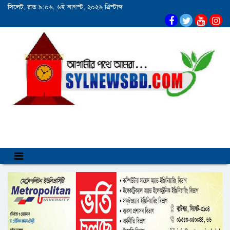
সিলেট, রাত ৯:০৬, ৬ই আগস্ট, ২০২৬ খ্রিস্টাব্দ