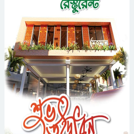
সিলেটে সড়ক দু*র্ঘ*ট*নায় প্রাণ গেল যুবকের
নর্থ ইস্ট ইউনিভার্সিটিতে রচনা ও আবৃত্তি
প্রতিযোগিতার পুরষ্কার বিতরণী অনুষ্ঠিত
সিকৃবি’তে জুলাই গণ-অভ্যুত্থান দিবস উপলক্ষে
বৃক্ষরোপণ কর্মসুচি পালন
রসময় মেমোরিয়াল উচ্চ বিদ্যালয়ের নতুন ভবনের
উদ্বোধন করলেন মন্ত্রী মুক্তাদির
মেট্রোপলিটন ইউনিভার্সিটিতে “পারস্য কবিতা ও বাংলা
কবিতা: যোগাযোগ ও সম্ভাবনা” শীর্ষক সেমিনার
সিলেটের জোড়া ব্রিজের পাশ থেকে আ ট ক ফরহাদ-
বাদশা
আগামী ৫ দিন বৃষ্টির আভাস