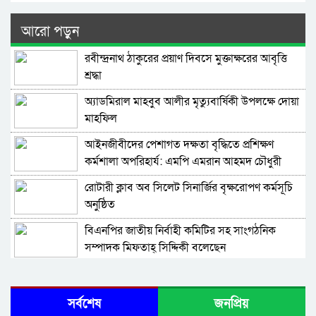
আরো পড়ুন
রবীন্দ্রনাথ ঠাকুরের প্রয়াণ দিবসে মুক্তাক্ষরের আবৃত্তি
শ্রদ্ধা
অ্যাডমিরাল মাহবুব আলীর মৃত্যুবার্ষিকী উপলক্ষে দোয়া
মাহফিল
‎আইনজীবীদের পেশাগত দক্ষতা বৃদ্ধিতে প্রশিক্ষণ
কর্মশালা অপরিহার্য: এমপি এমরান আহমদ চৌধুরী
রোটারী ক্লাব অব সিলেট সিনার্জির বৃক্ষরোপণ কর্মসূচি
অনুষ্ঠিত
বিএনপির জাতীয় নির্বাহী কমিটির সহ সাংগঠনিক
সম্পাদক মিফতাহ্ সিদ্দিকী বলেছেন
সিলেট জেলা জামায়াতে ইসলামীর এ্যাসিস্ট্যান্ট
সেক্রেটারী অধ্যক্ষ নজরুল ইসলাম বলেছেন
সর্বশেষ
জনপ্রিয়