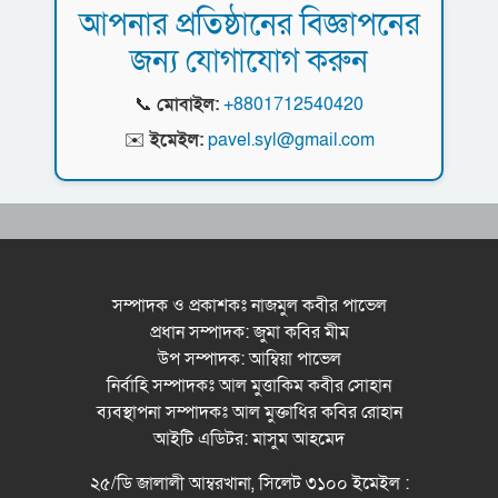
বৃক্ষরোপণ কর্মসুচি পালন
আপনার প্রতিষ্ঠানের বিজ্ঞাপনের
দিগন্তে মেট্রোপলিটন ইউনিভার্সিটি রিসার্চ সোসাইটি
রসময় মেমোরিয়াল উচ্চ বিদ্যালয়ের নতুন ভবনের
জন্য যোগাযোগ করুন
জেলা পরিষদের প্রশাসক আবুল কাহের চৌধুরী জুলাই
উদ্বোধন করলেন মন্ত্রী মুক্তাদির
স্মৃতিস্তম্ভে শ্রদ্ধা নিবেদন
📞
মোবাইল:
+8801712540420
সিলেট মহানগর ছাত্রশিবিরের মিছিল সম্পন্ন
✉️
ইমেইল:
pavel.syl@gmail.com
ধরিত্রী রক্ষায় আমরা’র উদ্যোগে সিলেটে বৃক্ষ রোপনের
কর্মসূচি পালন
সিলেটে সড়ক দু*র্ঘ*ট*নায় প্রাণ গেল যুবকের
সম্পাদক ও প্রকাশকঃ নাজমুল কবীর পাভেল
প্রধান সম্পাদক: জুমা কবির মীম
নর্থ ইস্ট ইউনিভার্সিটিতে রচনা ও আবৃত্তি
উপ সম্পাদক: আম্বিয়া পাভেল
প্রতিযোগিতার পুরষ্কার বিতরণী অনুষ্ঠিত
নির্বাহি সম্পাদকঃ আল মুত্তাকিম কবীর সোহান
সিকৃবি’তে জুলাই গণ-অভ্যুত্থান দিবস উপলক্ষে
ব্যবস্থাপনা সম্পাদকঃ আল মুক্তাধির কবির রোহান
বৃক্ষরোপণ কর্মসুচি পালন
আইটি এডিটর: মাসুম আহমেদ
রসময় মেমোরিয়াল উচ্চ বিদ্যালয়ের নতুন ভবনের
২৫/ডি জালালী আম্বরখানা, সিলেট ৩১০০ ইমেইল :