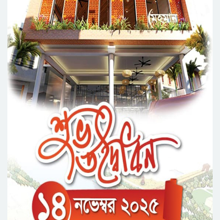
র‌্যাবের হাতে ধরা পড়লেন নয়ন
দিরাইয়ে চার ফার্মেসিকে ৯০ হাজার টাকা জ রি মা না
পাহাড়ি ঢলে সুনামগঞ্জে বাড়ছে নদ-নদীর পানি
শাল্লায় তরুণীকে যৌ*ন নি*র্যা*ত*ন, মাঝি গ্রে প্তা র
জমি নিয়ে বিরোধে খু ন সুনা মিয়া, হোসেনকে ধরল
সিলেট র‌্যাব