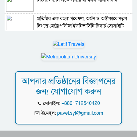
প্রতিষ্ঠার এক বছর: গবেষণা, অর্জন ও অঙ্গীকারে নতুন
দিগন্তে মেট্রোপলিটন ইউনিভার্সিটি রিসার্চ সোসাইটি
জেলা পরিষদের প্রশাসক আবুল কাহের চৌধুরী জুলাই
স্মৃতিস্তম্ভে শ্রদ্ধা নিবেদন
সিলেট মহানগর ছাত্রশিবিরের মিছিল সম্পন্ন
ধরিত্রী রক্ষায় আমরা’র উদ্যোগে সিলেটে বৃক্ষ রোপনের
আপনার প্রতিষ্ঠানের বিজ্ঞাপনের
কর্মসূচি পালন
জন্য যোগাযোগ করুন
সিলেটে সড়ক দু*র্ঘ*ট*নায় প্রাণ গেল যুবকের
📞
মোবাইল:
+8801712540420
নর্থ ইস্ট ইউনিভার্সিটিতে রচনা ও আবৃত্তি
✉️
ইমেইল:
pavel.syl@gmail.com
প্রতিযোগিতার পুরষ্কার বিতরণী অনুষ্ঠিত
সিকৃবি’তে জুলাই গণ-অভ্যুত্থান দিবস উপলক্ষে