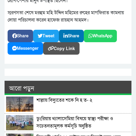
শ্রেণি-পেশার মানুষ উপস্থিত ছিলেন।
স্মরণসভা শেষে মরহুম মহি উদ্দিন মহিমের রুহের মাগফিরাত কামনায়
দোয়া পরিচালনা করেন হাফেজ রায়হান আহমদ।
Share
Tweet
Share
WhatsApp
Copy Link
Messenger
আরো পড়ুন
শাল্লায় বিদ্যুতের শকে নি হ ত- ২
ডুংরিয়ায় থ্যালাসেমিয়া বিষয়ে স্বাস্থ্য পরীক্ষা ও
সচেতনতামূলক কর্মসূচি অনুষ্ঠিত