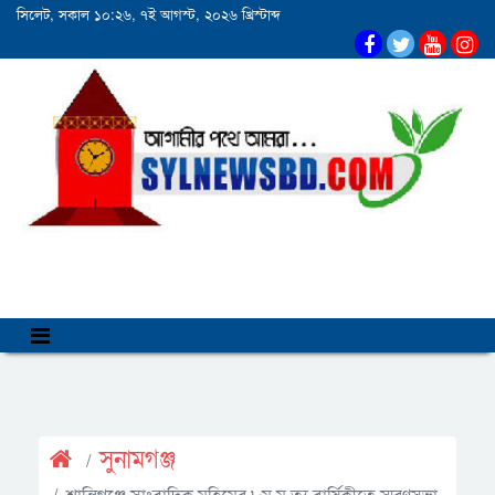
সিলেট, সকাল ১০:২৬, ৭ই আগস্ট, ২০২৬ খ্রিস্টাব্দ
সুনামগঞ্জ
শান্তিগঞ্জে সাংবাদিক মহিমের ৮ম মৃ ত্যু বার্ষিকীতে স্মরণসভা