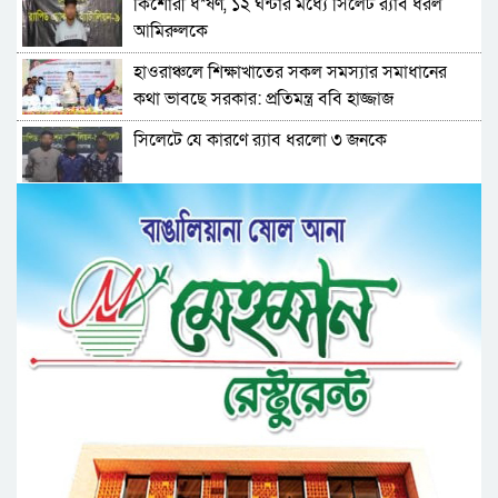
কিশোরী ধ*র্ষণ, ১২ ঘন্টার মধ্যে সিলেট র‌্যাব ধরল
আমিরুলকে
হাওরাঞ্চলে শিক্ষাখাতের সকল সমস্যার সমাধানের
কথা ভাবছে সরকার: প্রতিমন্ত্র ববি হাজ্জাজ
সিলেটে যে কারণে র‌্যাব ধরলো ৩ জনকে
বৃক্ষরোপণই জলবায়ু পরিবর্তন মোকাবিলার কার্যকর
উপায়: এমপি নুরুল
আত্মগোপনে থাকা ১১ মা ম লা র আসামি দেলোয়ার
গ্রে*ফ*তা*র
সিলেটে র‌্যাব দেখে দৌড় দিলেন কাজল, অতঃপর…
নৌকায় করে কিশোরী অ প হ র ণ, র‌্যাব ধরলো
যুবককে
ট্যালেন্টপুলে বৃত্তি পেয়েছে সাফওয়ান জারিফ