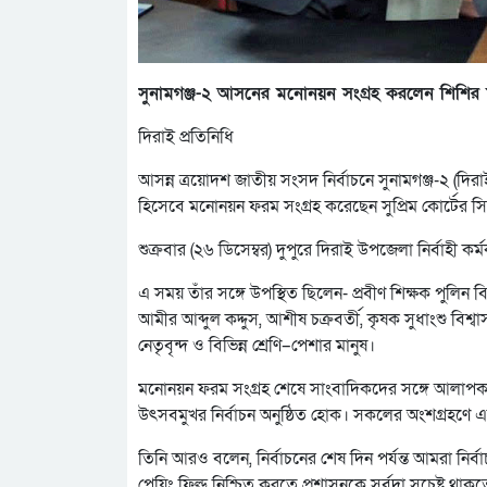
সুনামগঞ্জ-২ আসনের মনোনয়ন সংগ্রহ করলেন শিশির
দিরাই প্রতিনিধি
আসন্ন ত্রয়োদশ জাতীয় সংসদ নির্বাচনে সুনামগঞ্জ-২ (দিরাই–
হিসেবে মনোনয়ন ফরম সংগ্রহ করেছেন সুপ্রিম কোর্টের 
শুক্রবার (২৬ ডিসেম্বর) দুপুরে দিরাই উপজেলা নির্বাহী ক
এ সময় তাঁর সঙ্গে উপস্থিত ছিলেন- প্রবীণ শিক্ষক পুলিন ব
আমীর আব্দুল কদ্দুস, আশীষ চক্রবর্তী, কৃষক সুধাংশু বিশ
নেতৃবৃন্দ ও বিভিন্ন শ্রেণি–পেশার মানুষ।
মনোনয়ন ফরম সংগ্রহ শেষে সাংবাদিকদের সঙ্গে আলাপকাল
উৎসবমুখর নির্বাচন অনুষ্ঠিত হোক। সকলের অংশগ্রহণে এক
তিনি আরও বলেন, নির্বাচনের শেষ দিন পর্যন্ত আমরা নির্
প্লেয়িং ফিল্ড নিশ্চিত করতে প্রশাসনকে সর্বদা সচেষ্ট 