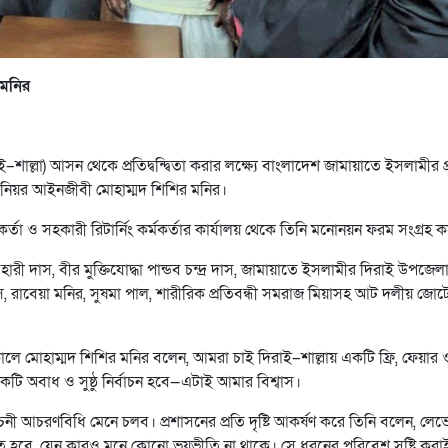
 মনির
শাল্লা) আসন থেকে প্রতিদ্বন্দ্বিতা করার লক্ষ্যে বাংলাদেশ জামায়াতে ইসলামীর প্রা
সিনিয়র আইনজীবী মোহাম্মদ শিশির মনির।
র্মকর্তা ও সহকারী রিটার্নিং কর্মকর্তার কার্যালয় থেকে তিনি মনোনয়ন ফরম সংগ্রহ 
িহারী দাস, বীর মুক্তিযোদ্ধা পান্ডব চন্দ্র দাস, জামায়াতে ইসলামীর দিরাই উপজেল
্বাস, রাবেয়া মনির, সুষমা পাল, শারীরিক প্রতিবন্ধী সমরাজ মিয়াসহ আট দলীয় জোট
ে মোহাম্মদ শিশির মনির বলেন, আমরা চাই দিরাই–শাল্লায় একটি ফ্রি, ফেয়ার 
টি অবাধ ও সুষ্ঠু নির্বাচন হবে—এটাই আমার বিশ্বাস।
বাচনী আচরণবিধি মেনে চলব। প্রশাসনের প্রতি দৃষ্টি আকর্ষণ করে তিনি বলেন, লে
থাকতে হবে, যেন কারও মনে কোনো ভয়ভীতি না থাকে। সে ধরনের পরিবেশ সৃষ্টি করা