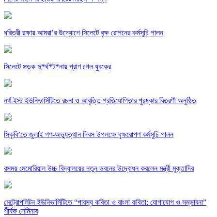
ধরিত্রী রক্ষায় আমরা’র উদ্যোগে সিলেটে বৃক্ষ রোপনের কর্মসূচি পালন
সিলেটে সড়ক দু*র্ঘ*ট*নায় প্রাণ গেল যুবকের
নর্থ ইস্ট ইউনিভার্সিটিতে রচনা ও আবৃত্তি প্রতিযোগিতার পুরষ্কার বিতরণী অনুষ্ঠিত
সিকৃবি’তে জুলাই গণ-অভ্যুত্থান দিবস উপলক্ষে বৃক্ষরোপণ কর্মসুচি পালন
রসময় মেমোরিয়াল উচ্চ বিদ্যালয়ের নতুন ভবনের উদ্বোধন করলেন মন্ত্রী মুক্তাদির
মেট্রোপলিটন ইউনিভার্সিটিতে “পারস্য কবিতা ও বাংলা কবিতা: যোগাযোগ ও সম্ভাবনা”
শীর্ষক সেমিনার