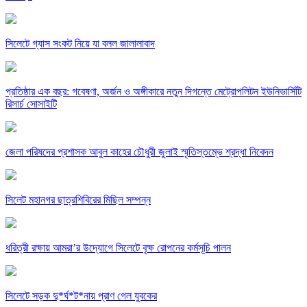
সিলেটে গ্যাস সংকট নিয়ে যা বলল জালালাবাদ
প্রতিষ্ঠার এক বছর: গবেষণা, অর্জন ও অঙ্গীকারে নতুন দিগন্তে মেট্রোপলিটন ইউনিভার্সিটি
রিসার্চ সোসাইটি
জেলা পরিষদের প্রশাসক আবুল কাহের চৌধুরী জুলাই স্মৃতিস্তম্ভে শ্রদ্ধা নিবেদন
সিলেট মহানগর ছাত্রশিবিরের মিছিল সম্পন্ন
ধরিত্রী রক্ষায় আমরা’র উদ্যোগে সিলেটে বৃক্ষ রোপনের কর্মসূচি পালন
সিলেটে সড়ক দু*র্ঘ*ট*নায় প্রাণ গেল যুবকের