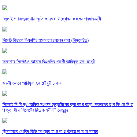
‘জুলাই গণঅভ্যুত্থান স্মৃতি জাদুঘর’ উদ্বোধন করলেন প্রধানমন্ত্রী
সিলেট বিভাগে বিএনপির মনোনয়ন পেলেন যারা (বিস্তারিত)
অবশেষে সিলেট-৪ আসনে বিএনপির প্রার্থী আরিফুল হক চৌধুরী
জরুরী তলবে আরিফুল হক চৌধুরী ঢাকায়
সিলেটে নি ষি দ্ধ ঘোষিত সংগঠন ছাত্রলীগের ক্যা ডা র রাহুল দেবনাথের হু ম কি তে নি রা
প ত্তা হী ন সিলেটের হিন্দু কমিউনিটি নেতৃবৃন্দ
জিন্দাবাজার গোবিন্দ জিউ আখড়ায় হা ম লা র ঘটনায় মা ম লা দায়ের