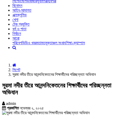
সিলেট
মৌলভীবাজার
সুনামগঞ্জ
হবিগঞ্জ
বিনোদন
আইন-আদালত
এক্সক্লুসিভ
খেলা
টেক প্রযুক্তি
ধর্ম ও পাতা
নির্বাচন
আরো
পরিবেশ
ভিডিও খবর
মতামত
মুক্তাঞ্চল সংবাদ
শিক্ষা-ক্যাম্পাস
সিলেট
সুরমা নদীর তীরে আনন্দনিকেতনের শিক্ষার্থীদের পরিচ্ছন্নতা অভিযান
সুরমা নদীর তীরে আনন্দনিকেতনের শিক্ষার্থীদের পরিচ্ছন্নতা
অভিযান
admin
প্রকাশিত
নভেম্বর ২, ২০২৫