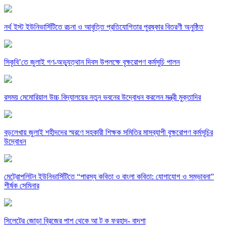
নর্থ ইস্ট ইউনিভার্সিটিতে রচনা ও আবৃত্তি প্রতিযোগিতার পুরষ্কার বিতরণী অনুষ্ঠিত
সিকৃবি’তে জুলাই গণ-অভ্যুত্থান দিবস উপলক্ষে বৃক্ষরোপণ কর্মসুচি পালন
রসময় মেমোরিয়াল উচ্চ বিদ্যালয়ের নতুন ভবনের উদ্বোধন করলেন মন্ত্রী মুক্তাদির
বড়লেখায় জুলাই শহীদদের স্মরণে সহকারী শিক্ষক সমিতির মাসব্যাপী বৃক্ষরোপণ কর্মসূচির
উদ্বোধন
মেট্রোপলিটন ইউনিভার্সিটিতে “পারস্য কবিতা ও বাংলা কবিতা: যোগাযোগ ও সম্ভাবনা”
শীর্ষক সেমিনার
সিলেটের জোড়া ব্রিজের পাশ থেকে আ ট ক ফরহাদ- বাদশা