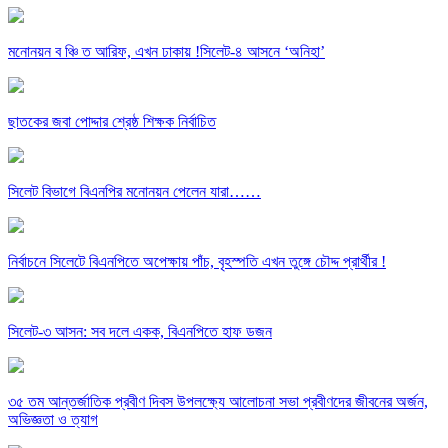
মনোনয়ন ব ঞ্চি ত আরিফ, এখন ঢাকায় !সিলেট-৪ আসনে ‘অনিহা’
ছাতকের জবা পোদ্দার শ্রেষ্ঠ শিক্ষক নির্বাচিত
সিলেট বিভাগে বিএনপির মনোনয়ন পেলেন যারা……
নির্বাচনে সিলেটে বিএনপিতে অপেক্ষায় পাঁচ, বৃহস্পতি এখন তুঙ্গে চৌদ্দ প্রার্থীর !
সিলেট-৩ আসন: সব দলে একক, বিএনপিতে হাফ ডজন
৩৫ তম আন্তর্জাতিক প্রবীণ দিবস উপলক্ষ্যে আলোচনা সভা প্রবীণদের জীবনের অর্জন,
অভিজ্ঞতা ও ত্যাগ