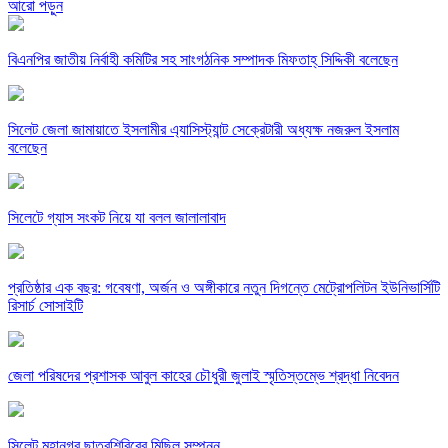
আরো পড়ুন
বিএনপির জাতীয় নির্বাহী কমিটির সহ সাংগঠনিক সম্পাদক মিফতাহ্ সিদ্দিকী বলেছেন
সিলেট জেলা জামায়াতে ইসলামীর এ্যাসিস্ট্যান্ট সেক্রেটারী অধ্যক্ষ নজরুল ইসলাম
বলেছেন
সিলেটে গ্যাস সংকট নিয়ে যা বলল জালালাবাদ
প্রতিষ্ঠার এক বছর: গবেষণা, অর্জন ও অঙ্গীকারে নতুন দিগন্তে মেট্রোপলিটন ইউনিভার্সিটি
রিসার্চ সোসাইটি
জেলা পরিষদের প্রশাসক আবুল কাহের চৌধুরী জুলাই স্মৃতিস্তম্ভে শ্রদ্ধা নিবেদন
সিলেট মহানগর ছাত্রশিবিরের মিছিল সম্পন্ন