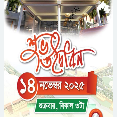
রসময় মেমোরিয়াল উচ্চ বিদ্যালয়ের নতুন ভবনের
উদ্বোধন করলেন মন্ত্রী মুক্তাদির
মেট্রোপলিটন ইউনিভার্সিটিতে “পারস্য কবিতা ও বাংলা
কবিতা: যোগাযোগ ও সম্ভাবনা” শীর্ষক সেমিনার
সিলেটের জোড়া ব্রিজের পাশ থেকে আ ট ক ফরহাদ-
বাদশা
‘জুলাই গণঅভ্যুত্থান স্মৃতি জাদুঘর’ উদ্বোধন করলেন
প্রধানমন্ত্রী