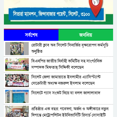
সর্বশেষ
জনপ্রিয়
রোটারী ক্লাব অব সিলেট সিনার্জির বৃক্ষরোপণ কর্মসূচি
অনুষ্ঠিত
বিএনপির জাতীয় নির্বাহী কমিটির সহ সাংগঠনিক
সম্পাদক মিফতাহ্ সিদ্দিকী বলেছেন
সিলেট জেলা জামায়াতে ইসলামীর এ্যাসিস্ট্যান্ট
সেক্রেটারী অধ্যক্ষ নজরুল ইসলাম বলেছেন
সিলেটে গ্যাস সংকট নিয়ে যা বলল জালালাবাদ
প্রতিষ্ঠার এক বছর: গবেষণা, অর্জন ও অঙ্গীকারে নতুন
দিগন্তে মেট্রোপলিটন ইউনিভার্সিটি রিসার্চ সোসাইটি