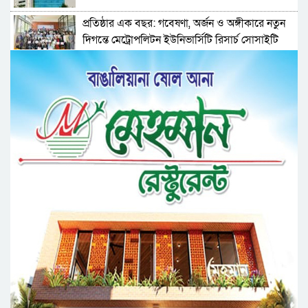
প্রতিষ্ঠার এক বছর: গবেষণা, অর্জন ও অঙ্গীকারে নতুন
দিগন্তে মেট্রোপলিটন ইউনিভার্সিটি রিসার্চ সোসাইটি
জেলা পরিষদের প্রশাসক আবুল কাহের চৌধুরী জুলাই
স্মৃতিস্তম্ভে শ্রদ্ধা নিবেদন
সিলেট মহানগর ছাত্রশিবিরের মিছিল সম্পন্ন
ধরিত্রী রক্ষায় আমরা’র উদ্যোগে সিলেটে বৃক্ষ রোপনের
কর্মসূচি পালন
সিলেটে সড়ক দু*র্ঘ*ট*নায় প্রাণ গেল যুবকের
নর্থ ইস্ট ইউনিভার্সিটিতে রচনা ও আবৃত্তি
প্রতিযোগিতার পুরষ্কার বিতরণী অনুষ্ঠিত
সিকৃবি’তে জুলাই গণ-অভ্যুত্থান দিবস উপলক্ষে
বৃক্ষরোপণ কর্মসুচি পালন