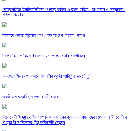
মেট্রোপলিটন ইউনিভার্সিটিতে “পারস্য কবিতা ও বাংলা কবিতা: যোগাযোগ ও সম্ভাবনা”
শীর্ষক সেমিনার
সিলেটের জোড়া ব্রিজের পাশ থেকে আ ট ক ফরহাদ- বাদশা
সিলেট বিভাগে বিএনপির মনোনয়ন পেলেন যারা (বিস্তারিত)
অবশেষে সিলেট-৪ আসনে বিএনপির প্রার্থী আরিফুল হক চৌধুরী
জরুরী তলবে আরিফুল হক চৌধুরী ঢাকায়
সিলেটে নি ষি দ্ধ ঘোষিত সংগঠন ছাত্রলীগের ক্যা ডা র রাহুল দেবনাথের হু ম কি তে নি রা
প ত্তা হী ন সিলেটের হিন্দু কমিউনিটি নেতৃবৃন্দ