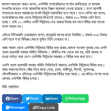
জালাল আহমেদ আরও বলেন, এলপিজি অপারেটরদের সংগঠন জানিয়েছে যে জাহাজ
সংকটের মধ্যেও পণ্য আমদানির জন্য বিকল্প ব্যবস্থা নেওয়া হয়েছে। ফলে আগামী
সপ্তাহের মধ্যে সরবরাহের সংকট কিছুটা স্বাভাবিক হতে পারে। তবে সেলিম খান বলেন,
অপারেটরদের কাছ থেকে সিলিন্ডার কিনতেই তাদের ১ হাজার ৩০০ টাকার বেশি দিতে
হচ্ছে। তাই ১২ কেজির একটি সিলিন্ডার দেড় হাজার টাকার কম দামে বিক্রি করা তাদের
পক্ষে সম্ভব নয়।
এদিকে বিইআরসি চেয়ারম্যান বলেন, জানুয়ারি মাসের জন্য নির্ধারিত ১ হাজার ৩০৬ টাকার
বেশি দামে পণ্য বিক্রির কোনো যুক্তি তিনি দেখছেন না।
আজ সকাল থেকে এলপিজি সিলিন্ডার বিক্রি বন্ধ রাখার ঘোষণা গতকাল বুধবার দেয় এলপি
গ‍্যাস ব্যবসায়ী সমবায় সমিতি লিমিটেড। সমিতির পক্ষ থেকে বলা হয়, দাবি আদায় না
হওয়া পর্যন্ত সারা দেশে এলপিজি সিলিন্ডার সরবরাহ ও বিক্রি বন্ধ রাখা হবে।
এলপি গ‍্যাস ব্যবসায়ী সমবায় সমিতি লিমিটেডই বাজারে এলপিজি সিলিন্ডার বিক্রি করে।
আজ সকালের দিকে খোঁজ নিয়ে জানা গেছে, ঢাকা, গাজীপুর, সিলেট, সুনামগঞ্জ,
মৌলভীবাজার ও হবিগঞ্জে এলপিজি সিলিন্ডারের বিক্রি বন্ধ আছে। এর বাইরে দেশের অন্য
জেলায় এলপিজি বিক্রি চলছে।
বিডি প্রতিদিন
Share
Tweet
Share
WhatsApp
Messenger
Copy Link