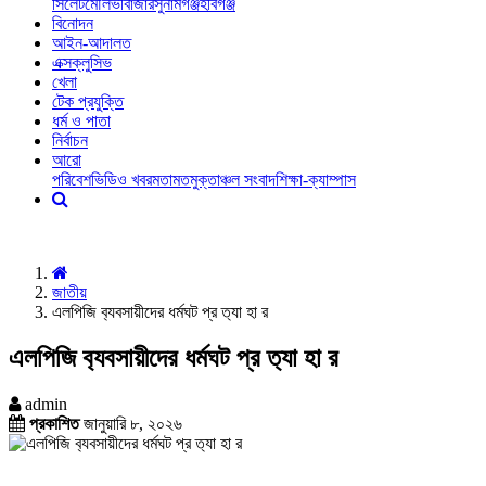
সিলেট
মৌলভীবাজার
সুনামগঞ্জ
হবিগঞ্জ
বিনোদন
আইন-আদালত
এক্সক্লুসিভ
খেলা
টেক প্রযুক্তি
ধর্ম ও পাতা
নির্বাচন
আরো
পরিবেশ
ভিডিও খবর
মতামত
মুক্তাঞ্চল সংবাদ
শিক্ষা-ক্যাম্পাস
জাতীয়
এলপিজি ব‍্যবসায়ীদের ধর্মঘট প্র ত‍্যা হা র
এলপিজি ব‍্যবসায়ীদের ধর্মঘট প্র ত‍্যা হা র
admin
প্রকাশিত
জানুয়ারি ৮, ২০২৬