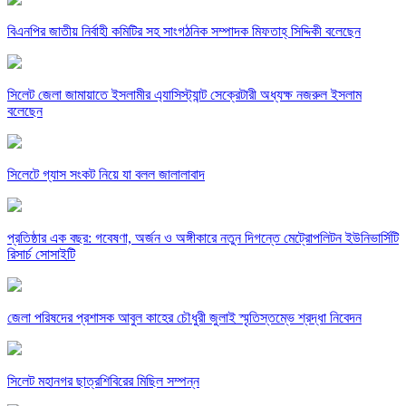
বিএনপির জাতীয় নির্বাহী কমিটির সহ সাংগঠনিক সম্পাদক মিফতাহ্ সিদ্দিকী বলেছেন
সিলেট জেলা জামায়াতে ইসলামীর এ্যাসিস্ট্যান্ট সেক্রেটারী অধ্যক্ষ নজরুল ইসলাম
বলেছেন
সিলেটে গ্যাস সংকট নিয়ে যা বলল জালালাবাদ
প্রতিষ্ঠার এক বছর: গবেষণা, অর্জন ও অঙ্গীকারে নতুন দিগন্তে মেট্রোপলিটন ইউনিভার্সিটি
রিসার্চ সোসাইটি
জেলা পরিষদের প্রশাসক আবুল কাহের চৌধুরী জুলাই স্মৃতিস্তম্ভে শ্রদ্ধা নিবেদন
সিলেট মহানগর ছাত্রশিবিরের মিছিল সম্পন্ন