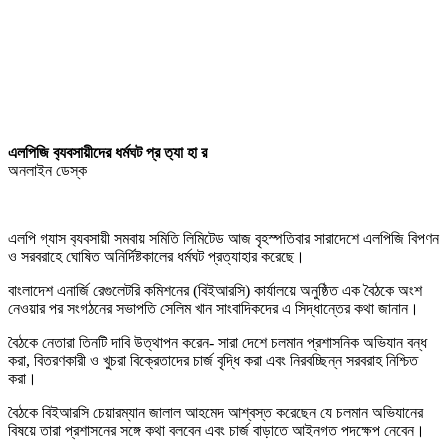
এলপিজি ব‍্যবসায়ীদের ধর্মঘট প্র ত‍্যা হা র
অনলাইন ডেস্ক
এলপি গ্যাস ব‍্যবসায়ী সমবায় সমিতি লিমিটেড আজ বৃহস্পতিবার সারাদেশে এলপিজি বিপণন
ও সরবরাহে ঘোষিত অনির্দিষ্টকালের ধর্মঘট প্রত্যাহার করেছে।
বাংলাদেশ এনার্জি রেগুলেটরি কমিশনের (বিইআরসি) কার্যালয়ে অনুষ্ঠিত এক বৈঠকে অংশ
নেওয়ার পর সংগঠনের সভাপতি সেলিম খান সাংবাদিকদের এ সিদ্ধান্তের কথা জানান।
বৈঠকে নেতারা তিনটি দাবি উত্থাপন করেন- সারা দেশে চলমান প্রশাসনিক অভিযান বন্ধ
করা, বিতরণকারী ও খুচরা বিক্রেতাদের চার্জ বৃদ্ধি করা এবং নিরবচ্ছিন্ন সরবরাহ নিশ্চিত
করা।
বৈঠকে বিইআরসি চেয়ারম্যান জালাল আহমেদ আশ্বস্ত করেছেন যে চলমান অভিযানের
বিষয়ে তারা প্রশাসনের সঙ্গে কথা বলবেন এবং চার্জ বাড়াতে আইনগত পদক্ষেপ নেবেন।