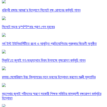
ধরিত্রী রক্ষায় আমরা’র উদ্যোগে সিলেটে বৃক্ষ রোপনের কর্মসূচি পালন
সিলেটে সড়ক দু*র্ঘ*ট*নায় প্রাণ গেল যুবকের
নর্থ ইস্ট ইউনিভার্সিটিতে রচনা ও আবৃত্তি প্রতিযোগিতার পুরষ্কার বিতরণী অনুষ্ঠিত
সিকৃবি’তে জুলাই গণ-অভ্যুত্থান দিবস উপলক্ষে বৃক্ষরোপণ কর্মসুচি পালন
রসময় মেমোরিয়াল উচ্চ বিদ্যালয়ের নতুন ভবনের উদ্বোধন করলেন মন্ত্রী মুক্তাদির
বড়লেখায় জুলাই শহীদদের স্মরণে সহকারী শিক্ষক সমিতির মাসব্যাপী বৃক্ষরোপণ কর্মসূচির
উদ্বোধন