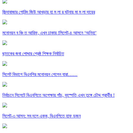
জিন্দাবাজার গোবিন্দ জিউ আখড়ায় হা ম লা র ঘটনায় মা ম লা দায়ের
মনোনয়ন ব ঞ্চি ত আরিফ, এখন ঢাকায় !সিলেট-৪ আসনে ‘অনিহা’
ছাতকের জবা পোদ্দার শ্রেষ্ঠ শিক্ষক নির্বাচিত
সিলেট বিভাগে বিএনপির মনোনয়ন পেলেন যারা……
নির্বাচনে সিলেটে বিএনপিতে অপেক্ষায় পাঁচ, বৃহস্পতি এখন তুঙ্গে চৌদ্দ প্রার্থীর !
সিলেট-৩ আসন: সব দলে একক, বিএনপিতে হাফ ডজন