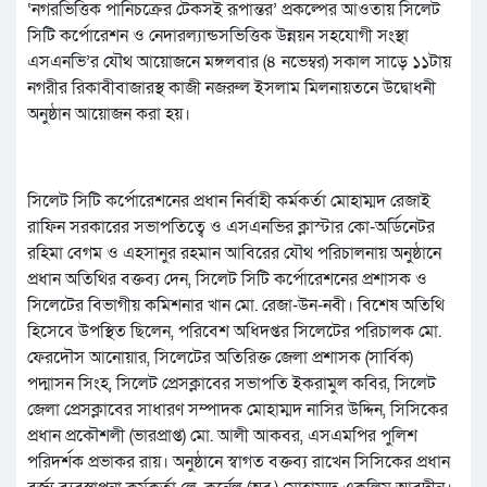
‘নগরভিত্তিক পানিচক্রের টেকসই রূপান্তর’ প্রকল্পের আওতায় সিলেট
সিটি কর্পোরেশন ও নেদারল্যান্ডসভিত্তিক উন্নয়ন সহযোগী সংস্থা
এসএনভি’র যৌথ আয়োজনে মঙ্গলবার (৪ নভেম্বর) সকাল সাড়ে ১১টায়
নগরীর রিকাবীবাজারস্থ কাজী নজরুল ইসলাম মিলনায়তনে উদ্বোধনী
অনুষ্ঠান আয়োজন করা হয়।
সিলেট সিটি কর্পোরেশনের প্রধান নির্বাহী কর্মকর্তা মোহাম্মদ রেজাই
রাফিন সরকারের সভাপতিত্বে ও এসএনভির ক্লাস্টার কো-অর্ডিনেটর
রহিমা বেগম ও এহসানুর রহমান আবিরের যৌথ পরিচালনায় অনুষ্ঠানে
প্রধান অতিথির বক্তব্য দেন, সিলেট সিটি কর্পোরেশনের প্রশাসক ও
সিলেটের বিভাগীয় কমিশনার খান মো. রেজা-উন-নবী। বিশেষ অতিথি
হিসেবে উপস্থিত ছিলেন, পরিবেশ অধিদপ্তর সিলেটের পরিচালক মো.
ফেরদৌস আনোয়ার, সিলেটের অতিরিক্ত জেলা প্রশাসক (সার্বিক)
পদ্মাসন সিংহ, সিলেট প্রেসক্লাবের সভাপতি ইকরামুল কবির, সিলেট
জেলা প্রেসক্লাবের সাধারণ সম্পাদক মোহাম্মদ নাসির উদ্দিন, সিসিকের
প্রধান প্রকৌশলী (ভারপ্রাপ্ত) মো. আলী আকবর, এসএমপির পুলিশ
পরিদর্শক প্রভাকর রায়। অনুষ্ঠানে স্বাগত বক্তব্য রাখেন সিসিকের প্রধান