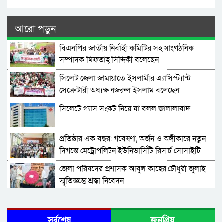
আরো পড়ুন
বিএনপির জাতীয় নির্বাহী কমিটির সহ সাংগঠনিক
সম্পাদক মিফতাহ্ সিদ্দিকী বলেছেন
সিলেট জেলা জামায়াতে ইসলামীর এ্যাসিস্ট্যান্ট
সেক্রেটারী অধ্যক্ষ নজরুল ইসলাম বলেছেন
সিলেটে গ্যাস সংকট নিয়ে যা বলল জালালাবাদ
প্রতিষ্ঠার এক বছর: গবেষণা, অর্জন ও অঙ্গীকারে নতুন
দিগন্তে মেট্রোপলিটন ইউনিভার্সিটি রিসার্চ সোসাইটি
জেলা পরিষদের প্রশাসক আবুল কাহের চৌধুরী জুলাই
স্মৃতিস্তম্ভে শ্রদ্ধা নিবেদন
সিলেট মহানগর ছাত্রশিবিরের মিছিল সম্পন্ন
সর্বশেষ
জনপ্রিয়