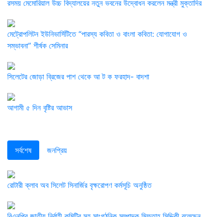
রসময় মেমোরিয়াল উচ্চ বিদ্যালয়ের নতুন ভবনের উদ্বোধন করলেন মন্ত্রী মুক্তাদির
মেট্রোপলিটন ইউনিভার্সিটিতে “পারস্য কবিতা ও বাংলা কবিতা: যোগাযোগ ও
সম্ভাবনা” শীর্ষক সেমিনার
সিলেটের জোড়া ব্রিজের পাশ থেকে আ ট ক ফরহাদ- বাদশা
আগামী ৫ দিন বৃষ্টির আভাস
সর্বশেষ
জনপ্রিয়
রোটারী ক্লাব অব সিলেট সিনার্জির বৃক্ষরোপণ কর্মসূচি অনুষ্ঠিত
বিএনপির জাতীয় নির্বাহী কমিটির সহ সাংগঠনিক সম্পাদক মিফতাহ্ সিদ্দিকী বলেছেন