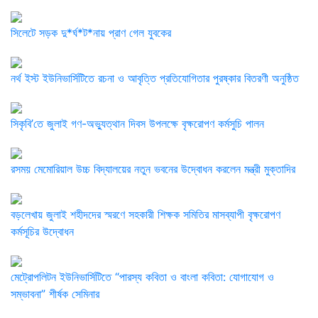
সিলেটে সড়ক দু*র্ঘ*ট*নায় প্রাণ গেল যুবকের
নর্থ ইস্ট ইউনিভার্সিটিতে রচনা ও আবৃত্তি প্রতিযোগিতার পুরষ্কার বিতরণী অনুষ্ঠিত
সিকৃবি’তে জুলাই গণ-অভ্যুত্থান দিবস উপলক্ষে বৃক্ষরোপণ কর্মসুচি পালন
রসময় মেমোরিয়াল উচ্চ বিদ্যালয়ের নতুন ভবনের উদ্বোধন করলেন মন্ত্রী মুক্তাদির
বড়লেখায় জুলাই শহীদদের স্মরণে সহকারী শিক্ষক সমিতির মাসব্যাপী বৃক্ষরোপণ
কর্মসূচির উদ্বোধন
মেট্রোপলিটন ইউনিভার্সিটিতে “পারস্য কবিতা ও বাংলা কবিতা: যোগাযোগ ও
সম্ভাবনা” শীর্ষক সেমিনার