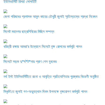
ইউনিভার্সিটি রিসার্চ সোসাইটি
জেলা পরিষদের প্রশাসক আবুল কাহের চৌধুরী জুলাই স্মৃতিস্তম্ভে শ্রদ্ধা নিবেদন
সিলেট মহানগর ছাত্রশিবিরের মিছিল সম্পন্ন
ধরিত্রী রক্ষায় আমরা’র উদ্যোগে সিলেটে বৃক্ষ রোপনের কর্মসূচি পালন
সিলেটে সড়ক দু*র্ঘ*ট*নায় প্রাণ গেল যুবকের
নর্থ ইস্ট ইউনিভার্সিটিতে রচনা ও আবৃত্তি প্রতিযোগিতার পুরষ্কার বিতরণী অনুষ্ঠিত
সিকৃবি’তে জুলাই গণ-অভ্যুত্থান দিবস উপলক্ষে বৃক্ষরোপণ কর্মসুচি পালন