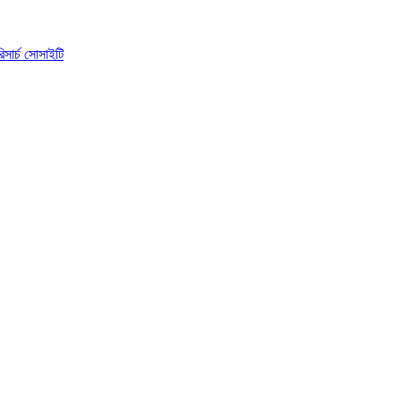
িসার্চ সোসাইটি