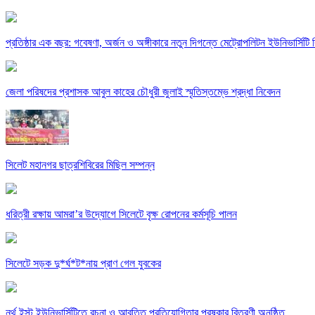
প্রতিষ্ঠার এক বছর: গবেষণা, অর্জন ও অঙ্গীকারে নতুন দিগন্তে মেট্রোপলিটন ইউনিভার্সিটি র
জেলা পরিষদের প্রশাসক আবুল কাহের চৌধুরী জুলাই স্মৃতিস্তম্ভে শ্রদ্ধা নিবেদন
সিলেট মহানগর ছাত্রশিবিরের মিছিল সম্পন্ন
ধরিত্রী রক্ষায় আমরা’র উদ্যোগে সিলেটে বৃক্ষ রোপনের কর্মসূচি পালন
সিলেটে সড়ক দু*র্ঘ*ট*নায় প্রাণ গেল যুবকের
নর্থ ইস্ট ইউনিভার্সিটিতে রচনা ও আবৃত্তি প্রতিযোগিতার পুরষ্কার বিতরণী অনুষ্ঠিত