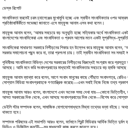
ডেস্ক রিপোট
সাংবাদিকতা ক্রমেই চরম চ্যালেঞ্জের মুখোমুখি হচ্ছে এবং স্বাধীন সাংবাদিকতার ওপর আক্
প্রতিষ্ঠাবার্ষিকীতে শুভেচ্ছা জানাতে এসে মাহ্‌ফুজ আনাম এসব কথা বলেন।
মাহ্‌ফুজ আনাম বলেন, ‘আমার সবচেয়ে বড় অনুভূতি হচ্ছে সত্যিকার অর্থে সাংবাদিকতা একটা
বাংলাদেশের সাংবাদিকেরা এবং সাংবাদিকতা ও প্রথম আলোর মতন একটা সুপ্রসিদ্ধ–সুপ্রতি
সাংবাদিকেরা সাধারণত সরকারে নিপীড়নের শিকার হন উল্লেখ করে মাহ্‌ফুজ আনাম বলেন, ‘
সরকার সমালোচনা পছন্দ করে না, তারা প্রশংসা চায়। তাই স্বাধীন সাংবাদিকতা সব সময়ই 
পৃথিবীময় সাংবাদিকতা বিভিন্ন দেশের সরকারের নিপীড়নের বিরুদ্ধেই সংগ্রাম করে প্রস্ত
আসছে। আমি মনে করি সংবাদপ্রবাহের মাধ্যমেই সাংবাদিকতার সবচেয়ে বড় হুমকি আসছে
মাহ্‌ফুজ আনাম ব্যাখ্যা করে বলেন, আগে সংবাদ মানুষের কাছে পৌঁছাত সংবাদপত্র, রে
সোশ্যাল মিডিয়া সংবাদপ্রবাহকে গণতান্ত্রিক করেছে—এখন সবাই নিজে নিজে তথ্য প্রকাশ
মাহফুজ আনাম আরও বলেন, বাংলাদেশে এখন অনেক সময় দেখা যায়—কোনো ভিত্তিহীন, তথ্যহী
আসত সরকারের দিক থেকে, এখন আসছে সংবাদপ্রবাহের দিক থেকে—বিশেষ করে সোশ্যাল
ডেইলি স্টার সম্পাদক বলেন, সামাজিক যোগাযোগমাধ্যমে মিথ্যা তথ্যের বন্যা বইছে। অ
থাকতে হবে।
সম্পাদক পরিষদের এই সভাপতি আরও বলেন, বর্তমানে প্রিন্ট মিডিয়ার আর্থিক ভিত্তি দুর্বল 
ভিডিও ও ডিজিটাল কনটেন্ট—সব মাধ্যমেই কাজ করতে জানতে হবে।