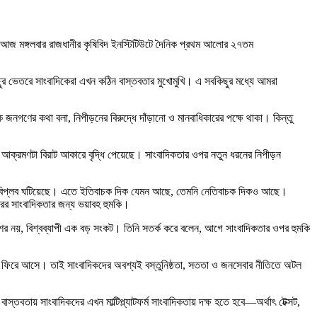
াম। আজ মঙ্গলবার রাজধানীর কৃষিবিদ ইনস্টিটিউটে দৈনিক প্রথম আলোর ২৭তম
িছুর ভেতরে সাংবাদিকেরা এখন কঠিন বাস্তবতার মুখোমুখি। এ সবকিছুর মধ্যে আমরা
নগণের কথা বলা, নিপীড়নের বিরুদ্ধে দাঁড়ানো ও মানবাধিকারের পক্ষে থাকা। কিন্তু
রে আক্রমণটা বিরাট আকারে বৃদ্ধি পেয়েছে। সাংবাদিকতার ওপর নতুন ধরনের নিপীড়ন
বাহে বিপ্লব ঘটিয়েছে। এতে ইতিবাচক দিক যেমন আছে, তেমনি নেতিবাচক দিকও আছে।
রের সাংবাদিকতার জন্য ভয়াবহ হুমকি।
ের নয়, বিশ্বব্যাপী এক বড় সংকট। তিনি সতর্ক করে বলেন, আগে সাংবাদিকতার ওপর হুমকি
ই ফিরে আসে। তাই সাংবাদিকদের অবশ্যই বস্তুনিষ্ঠতা, সততা ও জনসেবার নীতিতে অটল
্তবতায় সাংবাদিকদের এখন মাল্টিপ্ল্যাটফর্ম সাংবাদিকতায় দক্ষ হতে হবে—অর্থাৎ টেক্সট,