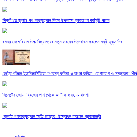
সিকৃবি’তে জুলাই গণ-অভ্যুত্থান দিবস উপলক্ষে বৃক্ষরোপণ কর্মসুচি পালন
রসময় মেমোরিয়াল উচ্চ বিদ্যালয়ের নতুন ভবনের উদ্বোধন করলেন মন্ত্রী মুক্তাদির
মেট্রোপলিটন ইউনিভার্সিটিতে “পারস্য কবিতা ও বাংলা কবিতা: যোগাযোগ ও সম্ভাবনা” শীর্
সিলেটের জোড়া ব্রিজের পাশ থেকে আ ট ক ফরহাদ- বাদশা
‘জুলাই গণঅভ্যুত্থান স্মৃতি জাদুঘর’ উদ্বোধন করলেন প্রধানমন্ত্রী