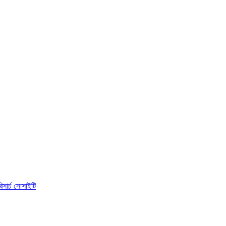
িসার্চ সোসাইটি