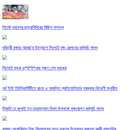
সিলেট মহানগর ছাত্রশিবিরের মিছিল সম্পন্ন
ধরিত্রী রক্ষায় আমরা’র উদ্যোগে সিলেটে বৃক্ষ রোপনের কর্মসূচি পালন
সিলেটে সড়ক দু*র্ঘ*ট*নায় প্রাণ গেল যুবকের
নর্থ ইস্ট ইউনিভার্সিটিতে রচনা ও আবৃত্তি প্রতিযোগিতার পুরষ্কার বিতরণী অনুষ্ঠিত
সিকৃবি’তে জুলাই গণ-অভ্যুত্থান দিবস উপলক্ষে বৃক্ষরোপণ কর্মসুচি পালন
রসময় মেমোরিয়াল উচ্চ বিদ্যালয়ের নতুন ভবনের উদ্বোধন করলেন মন্ত্রী মুক্তাদির