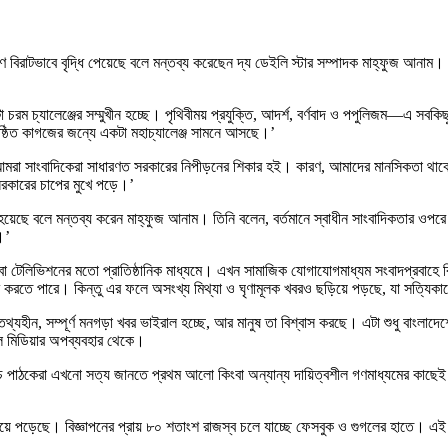
রমণ বিরাটভাবে বৃদ্ধি পেয়েছে বলে মন্তব্য করেছেন দ্য ডেইলি স্টার সম্পাদক মাহ্‌ফুজ আন
 চরম চ্যালেঞ্জের সম্মুখীন হচ্ছে। পৃথিবীময় প্রযুক্তি, আদর্শ, বর্ণবাদ ও পপুলিজম—এ সবক
ষ্ঠিত কাগজের জন্যে একটা মহাচ্যালেঞ্জ সামনে আসছে।’
আমরা সাংবাদিকেরা সাধারণত সরকারের নিপীড়নের শিকার হই। কারণ, আমাদের মানসিকতা থাকে জ
সরকারের চাপের মুখে পড়ে।’
ুত হয়েছে বলে মন্তব্য করেন মাহ্‌ফুজ আনাম। তিনি বলেন, বর্তমানে স্বাধীন সাংবাদিকতার ওপ
।’
ডিও বা টেলিভিশনের মতো প্রাতিষ্ঠানিক মাধ্যমে। এখন সামাজিক যোগাযোগমাধ্যম সংবাদপ্র
 করতে পারে। কিন্তু এর ফলে অসংখ্য মিথ্যা ও ঘৃণামূলক খবরও ছড়িয়ে পড়ছে, যা সত্যিকা
ন, সম্পূর্ণ মনগড়া খবর ভাইরাল হচ্ছে, আর মানুষ তা বিশ্বাস করছে। এটা শুধু বাংলাদেশ
 মিডিয়ার অপব্যবহার থেকে।
থচ পাঠকেরা এখনো সত্য জানতে প্রথম আলো কিংবা অন্যান্য দায়িত্বশীল গণমাধ্যমের কাছে
হয়ে পড়েছে। বিজ্ঞাপনের প্রায় ৮০ শতাংশ রাজস্ব চলে যাচ্ছে ফেসবুক ও গুগলের হাতে। এই বাস