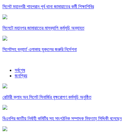
সিলেট মহানগরী শাহপরান পূর্ব থানা জামায়াতের কর্মী শিক্ষাশিবির
সিলেটে মহানগর জামায়াতের মাসব্যাপি কর্মসূচি অব্যাহত
সিলেটসহ বন্যার্ত এলাকায় যুবদলের জরুরি নির্দেশনা
সর্বশেষ
জনপ্রিয়
রোটারী ক্লাব অব সিলেট সিনার্জির বৃক্ষরোপণ কর্মসূচি অনুষ্ঠিত
বিএনপির জাতীয় নির্বাহী কমিটির সহ সাংগঠনিক সম্পাদক মিফতাহ্ সিদ্দিকী বলেছেন