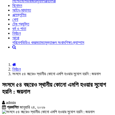
সিলেট
মৌলভীবাজার
সুনামগঞ্জ
হবিগঞ্জ
বিনোদন
আইন-আদালত
এক্সক্লুসিভ
খেলা
টেক প্রযুক্তি
ধর্ম ও পাতা
নির্বাচন
আরো
পরিবেশ
ভিডিও খবর
মতামত
মুক্তাঞ্চল সংবাদ
শিক্ষা-ক্যাম্পাস
নির্বাচন
সংসদে ৫৪ বছরেও স্থানীয় কোনো এমপি হওয়ার সুযোগ হয়নি : জয়নাল
সংসদে ৫৪ বছরেও স্থানীয় কোনো এমপি হওয়ার সুযোগ
হয়নি : জয়নাল
admin
প্রকাশিত
জানুয়ারি ২৪, ২০২৬