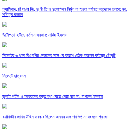
ফ্যাসিবাদ, চাঁ দা/বা জি, দু র্নী তি ও দুঃশা*সন নির্মূল না হওয়া পর্যন্ত আন্দোলন চলবে: ডা.
শফিকুর রহমান
উল্টোপথে হাটছে বর্তমান সরকার: নাহিদ ইসলাম
সিলেটের ৬ থানা বিএনপির নেতাদের সঙ্গে যে কারণে বৈঠক করলেন কাইয়ূম চৌধুরী
সিলেটে ছাত্রদল
জুলাই শহীদ ও আহতদের রক্ত বৃথা যেতে দেয়া হবে না: ফখরুল ইসলাম
ব্যারিস্টার জমির উদ্দিন সরকার ছিলেন অনন্য এক প্রতিষ্ঠান: সংসদে শ্রদ্ধা