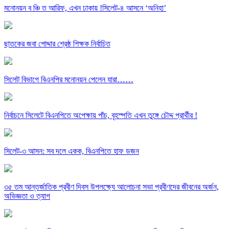
মনোনয়ন ব ঞ্চি ত আরিফ, এখন ঢাকায় !সিলেট-৪ আসনে ‘অনিহা’
ছাতকের জবা পোদ্দার শ্রেষ্ঠ শিক্ষক নির্বাচিত
সিলেট বিভাগে বিএনপির মনোনয়ন পেলেন যারা……
নির্বাচনে সিলেটে বিএনপিতে অপেক্ষায় পাঁচ, বৃহস্পতি এখন তুঙ্গে চৌদ্দ প্রার্থীর !
সিলেট-৩ আসন: সব দলে একক, বিএনপিতে হাফ ডজন
৩৫ তম আন্তর্জাতিক প্রবীণ দিবস উপলক্ষ্যে আলোচনা সভা প্রবীণদের জীবনের অর্জন,
অভিজ্ঞতা ও ত্যাগ