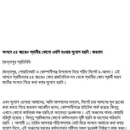
সংসদে ৫৪ বছরেও স্থানীয় কোনো এমপি হওয়ার সুযোগ হয়নি : জয়নাল
জৈন্তাপুর প্রতিনিধি
জৈন্তাপুর, গোয়াইনঘাট ও কোম্পানীগঞ্জ উপজেলা নিয়ে গঠিত সিলেট ৪-আসন। এই
আসনে স্বাধীনতার ৫৪ বছরেও কোন রাজনৈতিক দল থেকে স্থানীয় কোন প্রার্থী মহান
জাতীয় সংসদে গিয়ে কথা বলার সুযোগ হয়নি।
এখন সুযোগ এসেছে আমাদের, আমি আপনাদের সন্তান, সিলেট চার আসনের সুখ দুঃখের
কথা বলতে গিয়ে জয়নাল আবেদীন বলেন, কোম্পানীগঞ্জে হাইটেক পার্ক রয়েছে কিন্তু
এখানে কোনো কার্য়ক্রম শুরু হয়নি,যা অত্যন্ত দুঃখজনক। এই অঞ্চলের পাথর কোয়ারি
হরিলুট হয়েছে। কিন্তু শ্রমিকদের কোনো কর্মসংস্থান সৃষ্টি হয়নি বা ভাগ্যের পরিবর্তন
হয়নি । আগামী ১২ তারিখ আপনারা দাঁড়িপাল্লায় ভোট দিয়ে সংসদে আমাকে কথা বলার
সুযোগ দিলে, এই অঞ্চলের যুবকের কর্মসংস্থান সৃষ্টিসহ সকল দুঃখকষ্ট নির্বারণে কাজ করব।