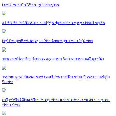
সিলেটে সড়ক দু*র্ঘ*ট*নায় প্রাণ গেল যুবকের
নর্থ ইস্ট ইউনিভার্সিটিতে রচনা ও আবৃত্তি প্রতিযোগিতার পুরষ্কার বিতরণী অনুষ্ঠিত
সিকৃবি’তে জুলাই গণ-অভ্যুত্থান দিবস উপলক্ষে বৃক্ষরোপণ কর্মসুচি পালন
রসময় মেমোরিয়াল উচ্চ বিদ্যালয়ের নতুন ভবনের উদ্বোধন করলেন মন্ত্রী মুক্তাদির
বড়লেখায় জুলাই শহীদদের স্মরণে সহকারী শিক্ষক সমিতির মাসব্যাপী বৃক্ষরোপণ কর্মসূচির
উদ্বোধন
মেট্রোপলিটন ইউনিভার্সিটিতে “পারস্য কবিতা ও বাংলা কবিতা: যোগাযোগ ও সম্ভাবনা”
শীর্ষক সেমিনার