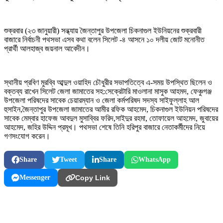
শুক্রবার (২৩ জানুয়ারী) সন্ধ্যায় জৈন্তাপুর উপজেলা চিকনাগুল ইউনিয়নের শুক্রবারী
বাজারে নির্বাচনী পথসভা এসব কথা বলেন সিলেট -৪ আসনে ১০ দলীয় জোট মনোনীত
প্রার্থী আলহাজ্ব জয়নাল আবেদীন।
স্থানীয় প্রবিণ মুরব্বি আব্দুল ওয়াহিদ চৌধুরীর সভাপতিত্বে এ-সময় উপস্থিত ছিলেন ও
বক্তব্য রাখেন সিলেট জেলা জামাতের সহ:সেক্রেটারি মাওলানা মাসুক আহমদ, ফেঞ্চুগঞ্জ
উপজেলা পরিষদের সাবেক চেয়ারম্যান ও জেলা কর্মপরিষদ সদস্য সাইফুল্লাহ আল
হুসাইন,জৈন্তাপুর উপজেলা জামাতের আমীর রফিক আহমেদ, চিকনাগুল ইউনিয়ন পরিষদের
সাবেক মেম্বার হাফেজ আবদুল মুসাব্বির ফরিদ,সাইদুর রহমা, তোফায়েল আহমেদ, জুবায়ের
আহমেদ, জহির উদ্দিন প্রমূখ। পথসভা শেষে তিনি হরিপুর বাজারে নেতাকর্মীদের নিয়ে
গণসংযোগ করেন।
Share
Tweet
Share
WhatsApp
Messenger
Copy Link