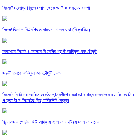
সিলেটের জোড়া ব্রিজের পাশ থেকে আ ট ক ফরহাদ- বাদশা
সিলেট বিভাগে বিএনপির মনোনয়ন পেলেন যারা (বিস্তারিত)
অবশেষে সিলেট-৪ আসনে বিএনপির প্রার্থী আরিফুল হক চৌধুরী
জরুরী তলবে আরিফুল হক চৌধুরী ঢাকায়
সিলেটে নি ষি দ্ধ ঘোষিত সংগঠন ছাত্রলীগের ক্যা ডা র রাহুল দেবনাথের হু ম কি তে নি রা
প ত্তা হী ন সিলেটের হিন্দু কমিউনিটি নেতৃবৃন্দ
জিন্দাবাজার গোবিন্দ জিউ আখড়ায় হা ম লা র ঘটনায় মা ম লা দায়ের