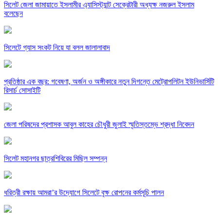
সিলেট জেলা জামায়াতে ইসলামীর এ্যাসিস্ট্যান্ট সেক্রেটারী অধ্যক্ষ নজরুল ইসলাম
বলেছেন
সিলেটে গ্যাস সংকট নিয়ে যা বলল জালালাবাদ
প্রতিষ্ঠার এক বছর: গবেষণা, অর্জন ও অঙ্গীকারে নতুন দিগন্তে মেট্রোপলিটন ইউনিভার্সিটি
রিসার্চ সোসাইটি
জেলা পরিষদের প্রশাসক আবুল কাহের চৌধুরী জুলাই স্মৃতিস্তম্ভে শ্রদ্ধা নিবেদন
সিলেট মহানগর ছাত্রশিবিরের মিছিল সম্পন্ন
ধরিত্রী রক্ষায় আমরা’র উদ্যোগে সিলেটে বৃক্ষ রোপনের কর্মসূচি পালন