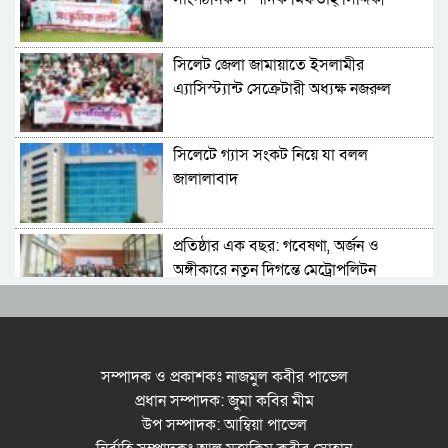
বলেছেন
সিলেট জেলা জামায়াতে ইসলামীর
এ্যাসিস্ট্যান্ট সেক্রেটারী অধ্যক্ষ নজরুল
ইসলাম বলেছেন
সিলেটে গ্যাস সংকট নিয়ে যা বলল
জালালাবাদ
প্রতিষ্ঠার এক বছর: গবেষণা, অর্জন ও
অঙ্গীকারে নতুন দিগন্তে মেট্রোপলিটন
ইউনিভার্সিটি রিসার্চ সোসাইটি
জেলা পরিষদের প্রশাসক আবুল কাহের
চৌধুরী জুলাই স্মৃতিস্তম্ভে শ্রদ্ধা নিবেদন
সম্পাদক ও প্রকাশকঃ নাজমুল কবীর পাভেল
প্রধান সম্পাদক: জুমা কবির মীম
উপ সম্পাদক: আম্বিয়া পাভেল
সিলেট মহানগর ছাত্রশিবিরের মিছিল সম্পন্ন