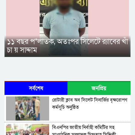
১১ বছর প*লাতক, অতঃপর সিলেটে র‌্যাবের খাঁ
চা য় সাদ্দাম
সর্বশেষ
জনপ্রিয়
রোটারী ক্লাব অব সিলেট সিনার্জির বৃক্ষরোপণ
কর্মসূচি অনুষ্ঠিত
বিএনপির জাতীয় নির্বাহী কমিটির সহ
সাংগঠনিক সম্পাদক মিফতাহ্ সিদ্দিকী