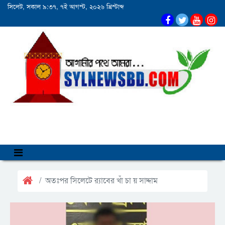
সিলেট, সকাল ৯:৩৭, ৭ই আগস্ট, ২০২৬ খ্রিস্টাব্দ
অতঃপর সিলেটে র‌্যাবের খাঁ চা য় সাদ্দাম