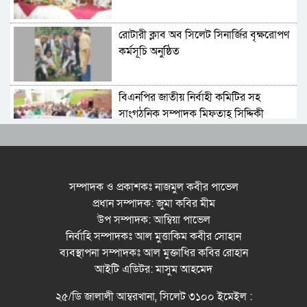
আহমদ চৌধুরী
রোটারী ক্লাব অব সিলেট সিনার্জির বৃক্ষরোপণ
কর্মসূচি অনুষ্ঠিত
বিএনপির জাতীয় নির্বাহী কমিটির সহ
সাংগঠনিক সম্পাদক মিফতাহ্ সিদ্দিকী
বলেছেন
সিলেট জেলা জামায়াতে ইসলামীর
এ্যাসিস্ট্যান্ট সেক্রেটারী অধ্যক্ষ নজরুল
সম্পাদক ও প্রকাশকঃ নাজমুল কবীর পাভেল
ইসলাম বলেছেন
প্রধান সম্পাদক: জুমা কবির মীম
উপ সম্পাদক: আম্বিয়া পাভেল
সিলেটে গ্যাস সংকট নিয়ে যা বলল
নির্বাহি সম্পাদকঃ আল মুত্তাকিম কবীর সোহান
জালালাবাদ
ব্যবস্থাপনা সম্পাদকঃ আল মুক্তাধির কবির রোহান
আইটি এডিটর: মাসুম আহমেদ
প্রতিষ্ঠার এক বছর: গবেষণা, অর্জন ও
২৫/ডি জালালী আম্বরখানা, সিলেট ৩১০০ ইমেইল :
অঙ্গীকারে নতুন দিগন্তে মেট্রোপলিটন