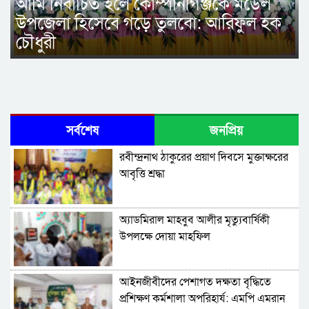
আমি নির্বাচিত হলে কোম্পানীগঞ্জকে মডেল
উপজেলা হিসেবে গড়ে তুলবো: আরিফুল হক
চৌধুরী
সর্বশেষ
জনপ্রিয়
রবীন্দ্রনাথ ঠাকুরের প্রয়াণ দিবসে মুক্তাক্ষরের
আবৃত্তি শ্রদ্ধা
অ্যাডমিরাল মাহবুব আলীর মৃত্যুবার্ষিকী
উপলক্ষে দোয়া মাহফিল
‎আইনজীবীদের পেশাগত দক্ষতা বৃদ্ধিতে
প্রশিক্ষণ কর্মশালা অপরিহার্য: এমপি এমরান