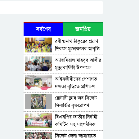
সর্বশেষ
জনপ্রিয়
রবীন্দ্রনাথ ঠাকুরের প্রয়াণ
দিবসে মুক্তাক্ষরের আবৃত্তি
শ্রদ্ধা
অ্যাডমিরাল মাহবুব আলীর
মৃত্যুবার্ষিকী উপলক্ষে
দোয়া মাহফিল
‎আইনজীবীদের পেশাগত
দক্ষতা বৃদ্ধিতে প্রশিক্ষণ
কর্মশালা অপরিহার্য: এমপি
রোটারী ক্লাব অব সিলেট
এমরান আহমদ চৌধুরী
সিনার্জির বৃক্ষরোপণ
কর্মসূচি অনুষ্ঠিত
বিএনপির জাতীয় নির্বাহী
কমিটির সহ সাংগঠনিক
সম্পাদক মিফতাহ্ সিদ্দিকী
সিলেট জেলা জামায়াতে