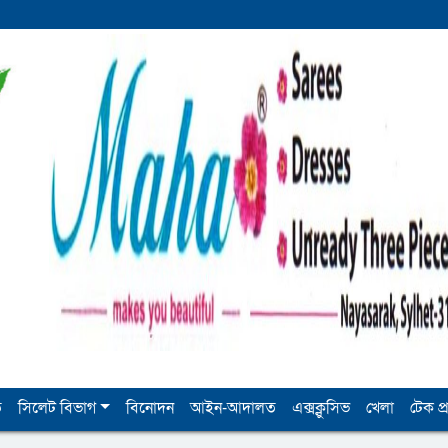
ি
সিলেট বিভাগ
বিনোদন
আইন-আদালত
এক্সক্লুসিভ
খেলা
টেক প্র