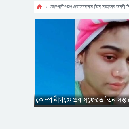
কোম্পানীগঞ্জে প্রবাসফেরত তিন সন্তানের জননী ন
কোম্পানীগঞ্জে প্রবাসফেরত তিন সন্ত