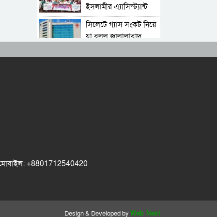
বলেছেন
ইসলামীর এ্যাসিস্ট্যান্ট
সেক্রেটারী অধ্যক্ষ নজরুল
সিলেটে গ্যাস সংকট নিয়ে
ইসলাম বলেছেন
যা বলল জালালাবাদ
প্রতিষ্ঠার এক বছর:
গবেষণা, অর্জন ও
অঙ্গীকারে নতুন দিগন্তে
জেলা পরিষদের প্রশাসক
মেট্রোপলিটন ইউনিভার্সিটি
আবুল কাহের চৌধুরী
রিসার্চ সোসাইটি
জুলাই স্মৃতিস্তম্ভে শ্রদ্ধা
সিলেট মহানগর
নিবেদন
ছাত্রশিবিরের মিছিল
সম্পন্ন
ধরিত্রী রক্ষায় আমরা’র
উদ্যোগে সিলেটে বৃক্ষ
ok মোবাইল: +8801712540420
রোপনের কর্মসূচি পালন
সিলেটে সড়ক দু*র্ঘ*ট*নায়
প্রাণ গেল যুবকের
নর্থ ইস্ট ইউনিভার্সিটিতে
রচনা ও আবৃত্তি
Design & Developed by
Web Nest