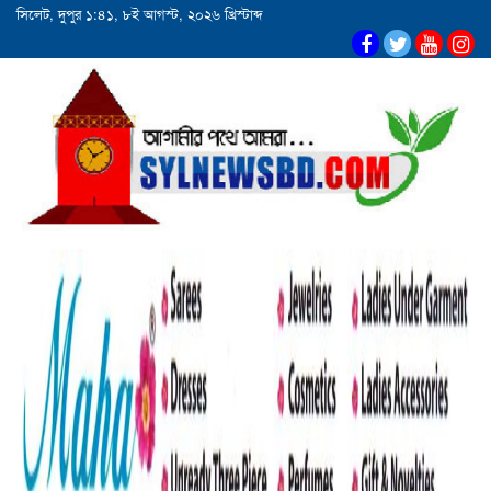
সিলেট, দুপুর ১:৪১, ৮ই আগস্ট, ২০২৬ খ্রিস্টাব্দ