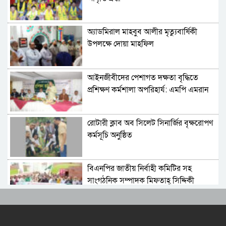
অ্যাডমিরাল মাহবুব আলীর মৃত্যুবার্ষিকী
উপলক্ষে দোয়া মাহফিল
‎আইনজীবীদের পেশাগত দক্ষতা বৃদ্ধিতে
প্রশিক্ষণ কর্মশালা অপরিহার্য: এমপি এমরান
আহমদ চৌধুরী
রোটারী ক্লাব অব সিলেট সিনার্জির বৃক্ষরোপণ
কর্মসূচি অনুষ্ঠিত
বিএনপির জাতীয় নির্বাহী কমিটির সহ
সাংগঠনিক সম্পাদক মিফতাহ্ সিদ্দিকী
বলেছেন
সিলেট জেলা জামায়াতে ইসলামীর