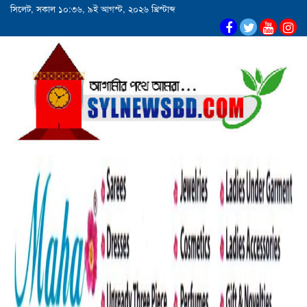
সিলেট, সকাল ১০:৩৬, ৯ই আগস্ট, ২০২৬ খ্রিস্টাব্দ