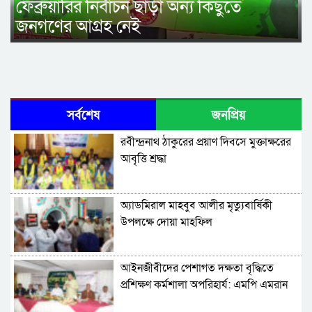
ফেব্রুয়ারির নির্বাচন ছাড়া অন্য কিছুতে
জনগণের আগ্রহ নেই
সর্বশেষ
জনপ্রিয়
রবীন্দ্রনাথ ঠাকুরের প্রয়াণ দিবসে মুক্তাক্ষরের
আবৃত্তি শ্রদ্ধা
অ্যাডমিরাল মাহবুব আলীর মৃত্যুবার্ষিকী
উপলক্ষে দোয়া মাহফিল
‎আইনজীবীদের পেশাগত দক্ষতা বৃদ্ধিতে
প্রশিক্ষণ কর্মশালা অপরিহার্য: এমপি এমরান
আহমদ চৌধুরী