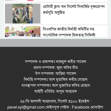
রোটারী ক্লাব অব সিলেট সিনার্জির বৃক্ষরোপণ
কর্মসূচি অনুষ্ঠিত
বিএনপির জাতীয় নির্বাহী কমিটির সহ
সাংগঠনিক সম্পাদক মিফতাহ্ সিদ্দিকী
বলেছেন
সিলেট জেলা জামায়াতে ইসলামীর
এ্যাসিস্ট্যান্ট সেক্রেটারী অধ্যক্ষ নজরুল
সম্পাদক ও প্রকাশকঃ নাজমুল কবীর পাভেল
ইসলাম বলেছেন
প্রধান সম্পাদক: জুমা কবির মীম
উপ সম্পাদক: আম্বিয়া পাভেল
সিলেটে গ্যাস সংকট নিয়ে যা বলল
নির্বাহি সম্পাদকঃ আল মুত্তাকিম কবীর সোহান
জালালাবাদ
ব্যবস্থাপনা সম্পাদকঃ আল মুক্তাধির কবির রোহান
আইটি এডিটর: মাসুম আহমেদ
প্রতিষ্ঠার এক বছর: গবেষণা, অর্জন ও
২৫/ডি জালালী আম্বরখানা, সিলেট ৩১০০ ইমেইল :
অঙ্গীকারে নতুন দিগন্তে মেট্রোপলিটন
pavel.syl@gmail.com ফেইসবুক পেইজ : Facebook মোবাইল:
ইউনিভার্সিটি রিসার্চ সোসাইটি