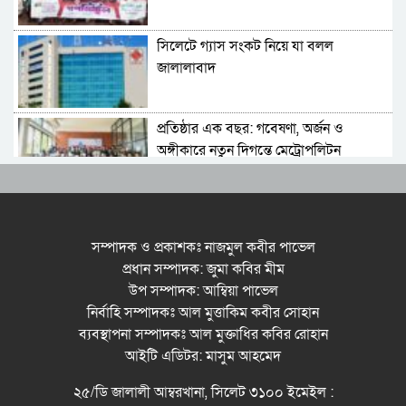
ইসলাম বলেছেন
সিলেটে গ্যাস সংকট নিয়ে যা বলল
জালালাবাদ
প্রতিষ্ঠার এক বছর: গবেষণা, অর্জন ও
অঙ্গীকারে নতুন দিগন্তে মেট্রোপলিটন
ইউনিভার্সিটি রিসার্চ সোসাইটি
জেলা পরিষদের প্রশাসক আবুল কাহের
চৌধুরী জুলাই স্মৃতিস্তম্ভে শ্রদ্ধা নিবেদন
সম্পাদক ও প্রকাশকঃ নাজমুল কবীর পাভেল
প্রধান সম্পাদক: জুমা কবির মীম
উপ সম্পাদক: আম্বিয়া পাভেল
সিলেট মহানগর ছাত্রশিবিরের মিছিল সম্পন্ন
নির্বাহি সম্পাদকঃ আল মুত্তাকিম কবীর সোহান
ব্যবস্থাপনা সম্পাদকঃ আল মুক্তাধির কবির রোহান
আইটি এডিটর: মাসুম আহমেদ
ধরিত্রী রক্ষায় আমরা’র উদ্যোগে সিলেটে বৃক্ষ
২৫/ডি জালালী আম্বরখানা, সিলেট ৩১০০ ইমেইল :
রোপনের কর্মসূচি পালন