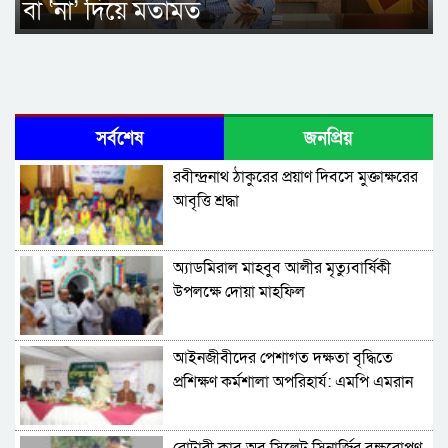
বা ‘না’ দিয়ে মতামত
সর্বশেষ
জনপ্রিয়
রবীন্দ্রনাথ ঠাকুরের প্রয়াণ দিবসে মুক্তাক্ষরের
আবৃত্তি শ্রদ্ধা
অ্যাডমিরাল মাহবুব আলীর মৃত্যুবার্ষিকী
উপলক্ষে দোয়া মাহফিল
‎আইনজীবীদের পেশাগত দক্ষতা বৃদ্ধিতে
প্রশিক্ষণ কর্মশালা অপরিহার্য: এমপি এমরান
আহমদ চৌধুরী