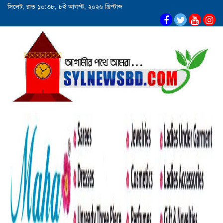
সিলেট, রাত ১০:৩৮, ৮ই আগস্ট, ২০২৬ খ্রিস্টাব্দ