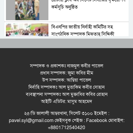
রোটারী ক্লাব অব সিলেট সিনার্জির বৃক্ষরোপণ
কর্মসূচি অনুষ্ঠিত
বিএনপির জাতীয় নির্বাহী কমিটির সহ
সাংগঠনিক সম্পাদক মিফতাহ্ সিদ্দিকী
বলেছেন
সিলেট জেলা জামায়াতে ইসলামীর
এ্যাসিস্ট্যান্ট সেক্রেটারী অধ্যক্ষ নজরুল
সম্পাদক ও প্রকাশকঃ নাজমুল কবীর পাভেল
ইসলাম বলেছেন
প্রধান সম্পাদক: জুমা কবির মীম
উপ সম্পাদক: আম্বিয়া পাভেল
সিলেটে গ্যাস সংকট নিয়ে যা বলল
নির্বাহি সম্পাদকঃ আল মুত্তাকিম কবীর সোহান
জালালাবাদ
ব্যবস্থাপনা সম্পাদকঃ আল মুক্তাধির কবির রোহান
আইটি এডিটর: মাসুম আহমেদ
প্রতিষ্ঠার এক বছর: গবেষণা, অর্জন ও
২৫/ডি জালালী আম্বরখানা, সিলেট ৩১০০ ইমেইল :
অঙ্গীকারে নতুন দিগন্তে মেট্রোপলিটন
pavel.syl@gmail.com ফেইসবুক পেইজ : Facebook মোবাইল:
ইউনিভার্সিটি রিসার্চ সোসাইটি
+8801712540420