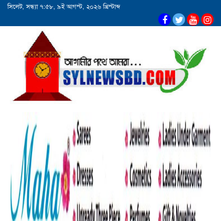
সিলেট, সন্ধ্যা ৭:৫৮, ৯ই আগস্ট, ২০২৬ খ্রিস্টাব্দ