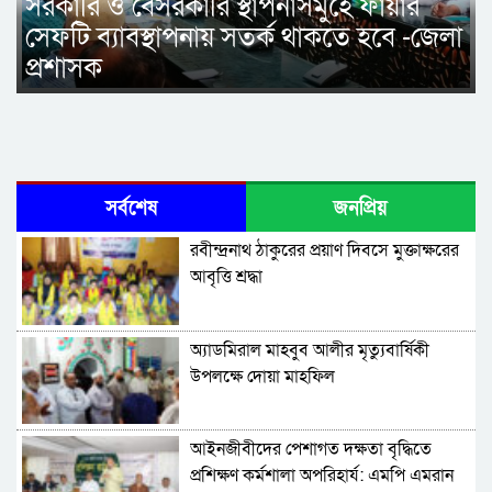
সরকারি ও বেসরকারি স্থাপনাসমুহে ফায়ার
সেফটি ব্যাবস্থাপনায় সতর্ক থাকতে হবে -জেলা
প্রশাসক
সর্বশেষ
জনপ্রিয়
রবীন্দ্রনাথ ঠাকুরের প্রয়াণ দিবসে মুক্তাক্ষরের
আবৃত্তি শ্রদ্ধা
অ্যাডমিরাল মাহবুব আলীর মৃত্যুবার্ষিকী
উপলক্ষে দোয়া মাহফিল
‎আইনজীবীদের পেশাগত দক্ষতা বৃদ্ধিতে
প্রশিক্ষণ কর্মশালা অপরিহার্য: এমপি এমরান