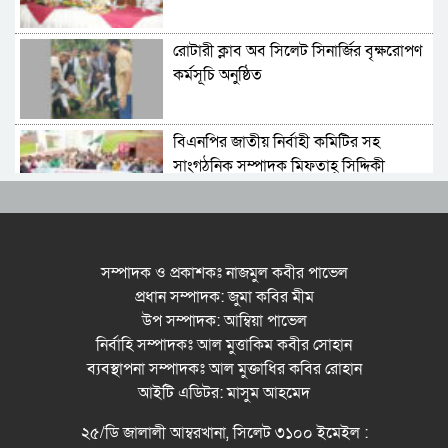
আহমদ চৌধুরী
রোটারী ক্লাব অব সিলেট সিনার্জির বৃক্ষরোপণ
কর্মসূচি অনুষ্ঠিত
বিএনপির জাতীয় নির্বাহী কমিটির সহ
সাংগঠনিক সম্পাদক মিফতাহ্ সিদ্দিকী
বলেছেন
সিলেট জেলা জামায়াতে ইসলামীর
এ্যাসিস্ট্যান্ট সেক্রেটারী অধ্যক্ষ নজরুল
সম্পাদক ও প্রকাশকঃ নাজমুল কবীর পাভেল
ইসলাম বলেছেন
প্রধান সম্পাদক: জুমা কবির মীম
উপ সম্পাদক: আম্বিয়া পাভেল
সিলেটে গ্যাস সংকট নিয়ে যা বলল
নির্বাহি সম্পাদকঃ আল মুত্তাকিম কবীর সোহান
জালালাবাদ
ব্যবস্থাপনা সম্পাদকঃ আল মুক্তাধির কবির রোহান
আইটি এডিটর: মাসুম আহমেদ
প্রতিষ্ঠার এক বছর: গবেষণা, অর্জন ও
২৫/ডি জালালী আম্বরখানা, সিলেট ৩১০০ ইমেইল :
অঙ্গীকারে নতুন দিগন্তে মেট্রোপলিটন