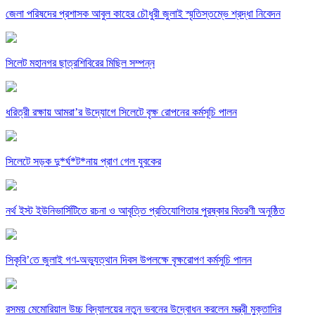
জেলা পরিষদের প্রশাসক আবুল কাহের চৌধুরী জুলাই স্মৃতিস্তম্ভে শ্রদ্ধা নিবেদন
সিলেট মহানগর ছাত্রশিবিরের মিছিল সম্পন্ন
ধরিত্রী রক্ষায় আমরা’র উদ্যোগে সিলেটে বৃক্ষ রোপনের কর্মসূচি পালন
সিলেটে সড়ক দু*র্ঘ*ট*নায় প্রাণ গেল যুবকের
নর্থ ইস্ট ইউনিভার্সিটিতে রচনা ও আবৃত্তি প্রতিযোগিতার পুরষ্কার বিতরণী অনুষ্ঠিত
সিকৃবি’তে জুলাই গণ-অভ্যুত্থান দিবস উপলক্ষে বৃক্ষরোপণ কর্মসুচি পালন
রসময় মেমোরিয়াল উচ্চ বিদ্যালয়ের নতুন ভবনের উদ্বোধন করলেন মন্ত্রী মুক্তাদির