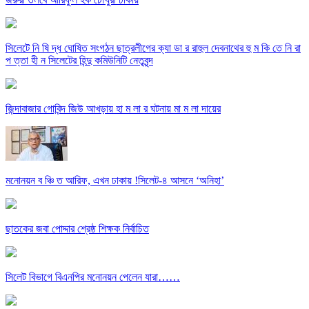
সিলেটে নি ষি দ্ধ ঘোষিত সংগঠন ছাত্রলীগের ক্যা ডা র রাহুল দেবনাথের হু ম কি তে নি রা
প ত্তা হী ন সিলেটের হিন্দু কমিউনিটি নেতৃবৃন্দ
জিন্দাবাজার গোবিন্দ জিউ আখড়ায় হা ম লা র ঘটনায় মা ম লা দায়ের
মনোনয়ন ব ঞ্চি ত আরিফ, এখন ঢাকায় !সিলেট-৪ আসনে ‘অনিহা’
ছাতকের জবা পোদ্দার শ্রেষ্ঠ শিক্ষক নির্বাচিত
সিলেট বিভাগে বিএনপির মনোনয়ন পেলেন যারা……