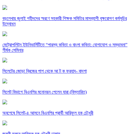
বড়লেখায় জুলাই শহীদদের স্মরণে সহকারী শিক্ষক সমিতির মাসব্যাপী বৃক্ষরোপণ কর্মসূচির
উদ্বোধন
মেট্রোপলিটন ইউনিভার্সিটিতে “পারস্য কবিতা ও বাংলা কবিতা: যোগাযোগ ও সম্ভাবনা”
শীর্ষক সেমিনার
সিলেটের জোড়া ব্রিজের পাশ থেকে আ ট ক ফরহাদ- বাদশা
সিলেট বিভাগে বিএনপির মনোনয়ন পেলেন যারা (বিস্তারিত)
অবশেষে সিলেট-৪ আসনে বিএনপির প্রার্থী আরিফুল হক চৌধুরী
জরুরী তলবে আরিফুল হক চৌধুরী ঢাকায়