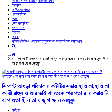
সিলেট
মৌলভীবাজার
সুনামগঞ্জ
হবিগঞ্জ
বিনোদন
আইন-আদালত
এক্সক্লুসিভ
খেলা
টেক প্রযুক্তি
ধর্ম ও পাতা
নির্বাচন
আরো
পরিবেশ
ভিডিও খবর
মতামত
মুক্তাঞ্চল সংবাদ
শিক্ষা-ক্যাম্পাস
হা ম লা কা রী রাহুল ও তার ভাই শান্তকে গ্রে প্তা র না করায় নি রা প ত্তা হী ন
তা য় ভু গ ছে ন নেতৃবৃন্দ
সিলেটে আখড়া পরিচালনা কমিটির সভায় হা ম লা,হা ম লা
কা রী রাহুল ও তার ভাই শান্তকে গ্রে প্তা র না করায় নি
রা প ত্তা হী ন তা য় ভু গ ছে ন নেতৃবৃন্দ
সর্বশেষ