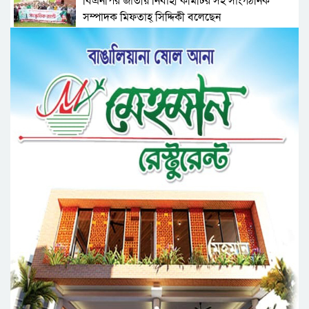
বিএনপির জাতীয় নির্বাহী কমিটির সহ সাংগঠনিক
সম্পাদক মিফতাহ্ সিদ্দিকী বলেছেন
সিলেট জেলা জামায়াতে ইসলামীর এ্যাসিস্ট্যান্ট
সেক্রেটারী অধ্যক্ষ নজরুল ইসলাম বলেছেন
সিলেটে গ্যাস সংকট নিয়ে যা বলল জালালাবাদ
প্রতিষ্ঠার এক বছর: গবেষণা, অর্জন ও অঙ্গীকারে নতুন
দিগন্তে মেট্রোপলিটন ইউনিভার্সিটি রিসার্চ সোসাইটি
জেলা পরিষদের প্রশাসক আবুল কাহের চৌধুরী জুলাই
স্মৃতিস্তম্ভে শ্রদ্ধা নিবেদন
সিলেট মহানগর ছাত্রশিবিরের মিছিল সম্পন্ন
ধরিত্রী রক্ষায় আমরা’র উদ্যোগে সিলেটে বৃক্ষ রোপনের
কর্মসূচি পালন
সিলেটে সড়ক দু*র্ঘ*ট*নায় প্রাণ গেল যুবকের