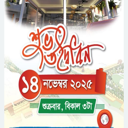
নর্থ ইস্ট ইউনিভার্সিটিতে রচনা ও আবৃত্তি
প্রতিযোগিতার পুরষ্কার বিতরণী অনুষ্ঠিত
সিকৃবি’তে জুলাই গণ-অভ্যুত্থান দিবস উপলক্ষে
বৃক্ষরোপণ কর্মসুচি পালন
রসময় মেমোরিয়াল উচ্চ বিদ্যালয়ের নতুন ভবনের
উদ্বোধন করলেন মন্ত্রী মুক্তাদির