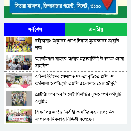
সর্বশেষ
জনপ্রিয়
রবীন্দ্রনাথ ঠাকুরের প্রয়াণ দিবসে মুক্তাক্ষরের আবৃত্তি
শ্রদ্ধা
অ্যাডমিরাল মাহবুব আলীর মৃত্যুবার্ষিকী উপলক্ষে দোয়া
মাহফিল
‎আইনজীবীদের পেশাগত দক্ষতা বৃদ্ধিতে প্রশিক্ষণ
কর্মশালা অপরিহার্য: এমপি এমরান আহমদ চৌধুরী
রোটারী ক্লাব অব সিলেট সিনার্জির বৃক্ষরোপণ কর্মসূচি
অনুষ্ঠিত
বিএনপির জাতীয় নির্বাহী কমিটির সহ সাংগঠনিক
সম্পাদক মিফতাহ্ সিদ্দিকী বলেছেন
সিলেট জেলা জামায়াতে ইসলামীর এ্যাসিস্ট্যান্ট