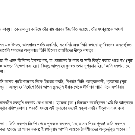
কাব্য। কোরআনুল কারিমে তাঁর নাম বারবার উচ্চারিত হয়েছে, তাঁর সংগ্রামকে আদর্শ
লেন এক উম্মত, আল্লাহর প্রতি একনিষ্ঠ, সত্যনিষ্ঠ এবং তিনি কখনো মুশরিকদের অন্তর্ভুক্ত
। জাহেলি সমাজের অন্ধকারে তিনি ছিলেন তাওহিদের দীপ্ত নক্ষত্র।
তোমরা কি এমন জিনিসের ইবাদত কর, যা তোমাদের উপকার বা ক্ষতি কিছুই করতে পারে না? (সুরা
াঁকে আগুনে নিক্ষেপ করা হয়। কিন্তু আল্লাহর কুদরত তখন দৃশ্যমান হয়, ‘আমি বললাম, হে
 না।
ি আমার প্রতিপালকের দিকে হিজরত করছি; নিশ্চয়ই তিনি পরাক্রমশালী, প্রজ্ঞাময় (সুরা
ল্য। আল্লাহর নির্দেশে তিনি আপন জন্মভূমি ইরাক থেকে দীর্ঘ পথ পাড়ি দিয়ে সপরিবার
 জনমানবহীন মরুভূমি মক্কায় রেখে আসা। হাজেরা (আ.) জিজ্ঞেস করেছিলেন ‘এটি কি আল্লাহর
স্থার বহিঃপ্রকাশ। পরবর্তী সময়ে এই ত্যাগের ফলেই মক্কা নগরীর উত্থান এবং কাবা
া। তিনি স্বপ্নে নির্দেশ পেয়ে পুত্রকে বললেন, ‘হে আমার প্রিয় পুত্র! আমি স্বপ্নে
া হয়েছে তা পালন করুন; ইনশাল্লাহ আপনি আমাকে ধৈর্যশীলদের অন্তর্ভুক্ত পাবেন।’