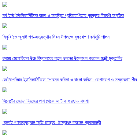
নর্থ ইস্ট ইউনিভার্সিটিতে রচনা ও আবৃত্তি প্রতিযোগিতার পুরষ্কার বিতরণী অনুষ্ঠিত
সিকৃবি’তে জুলাই গণ-অভ্যুত্থান দিবস উপলক্ষে বৃক্ষরোপণ কর্মসুচি পালন
রসময় মেমোরিয়াল উচ্চ বিদ্যালয়ের নতুন ভবনের উদ্বোধন করলেন মন্ত্রী মুক্তাদির
মেট্রোপলিটন ইউনিভার্সিটিতে “পারস্য কবিতা ও বাংলা কবিতা: যোগাযোগ ও সম্ভাবনা” শীর্
সিলেটের জোড়া ব্রিজের পাশ থেকে আ ট ক ফরহাদ- বাদশা
‘জুলাই গণঅভ্যুত্থান স্মৃতি জাদুঘর’ উদ্বোধন করলেন প্রধানমন্ত্রী