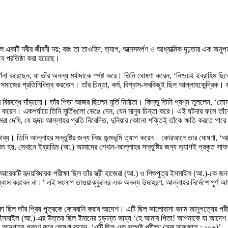
একটি নবীর জীবনী নয়; বরং তা তাওহিদ, ত্যাগ, আত্মসমর্পণ ও আধ্যাত্মিক দৃঢ়তার এক অনুপম 
ে প্রতিষ্ঠা করা হয়েছে।
া করেছেন, যা তাঁর অনন্য মর্যাদাকে স্পষ্ট করে। তিনি ঘোষণা করেন, ‘নিশ্চয়ই ইব্রাহিম ছি
শ সমাজের প্রতিনিধিত্ব করতেন। তাঁর চিন্তা, কর্ম, বিশ্বাস-সবকিছুই ছিল আল্লাহকেন্দ্রিক
 বিরুদ্ধে দাঁড়ানো। তাঁর পিতা আজর ছিলেন মূর্তি নির্মাতা। কিন্তু তিনি প্রশ্ন তুললেন, ‘
াণ করেন। একপর্যায়ে তিনি মূর্তিগুলো ভেঙে দেন, যেন মানুষ চিন্তা করে। এই ঘটনার ফলে ত
রা দেখি, যে হৃদয় আল্লাহর প্রতি নিবেদিত, দুনিয়ার কোনো শক্তিই তাঁকে ক্ষতি করতে পারে
কাব্য। তিনি আল্লাহর সন্তুষ্টির জন্য নিজ জন্মভূমি ত্যাগ করেন। কোরআনে তার ঘোষণা, ‘আম
িত হয়, সেখানে ইব্রাহিম (আ.) আমাদের শেখান-আল্লাহর সন্তুষ্টির জন্য ত্যাগই প্রকৃত সাফ
 আরেকটি হৃদয়বিদারক পরীক্ষা ছিল তাঁর স্ত্রী হাজেরা (আ.) ও শিশুপুত্র ইসমাইল (আ.)-কে
ধ্বংস করবেন না।’ এই সংলাপ তাওয়াক্কুলের এক অনন্য উদাহরণ, আল্লাহর নির্দেশে পূর্ণ আ
ষা ছিল তাঁর প্রিয় পুত্রকে কোরবানি করার আদেশ। এটি ছিল ভালোবাসা বনাম আনুগত্যের পরীক্ষ
সমাইল (আ.)-এর উত্তর ছিল ইমানের চূড়ান্ত ভাষ্য ‘হে আমার পিতা! আপনাকে যা আদেশ কর
নুগত্য গ্রহণ করে ঘোষণা করেন, ‘এটি ছিল এক সুস্পষ্ট পরীক্ষা (সুরা সাফফাত : ১০৬)’