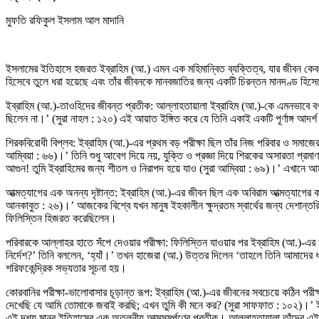
মুফতি রফিকুল ইসলাম আল মাদানি
ইসলামের ইতিহাসে হজরত ইব্রাহিম (আ.) এমন এক মহিমান্বিত ব্যক্তিত্ব, যার জীবন কেবল 
হিসেবে তুলে ধরা হয়েছে এবং তাঁর জীবনকে মানবজাতির জন্য একটি চিরন্তন মানদণ্ড হিসেব
ইব্রাহিম (আ.)-তাওহিদের জীবন্ত প্রতীক: আল্লাহতায়ালা ইব্রাহিম (আ.)-কে এমনভাবে বর্ণন
ছিলেন না।’ (সুরা নাহল : ১২০) এই আয়াত ইঙ্গিত করে যে তিনি একাই একটি পূর্ণাঙ্গ আদর্
শিরকবিরোধী বিপ্লব: ইব্রাহিম (আ.)-এর প্রথম বড় পরীক্ষা ছিল তাঁর নিজ পরিবার ও সমাজের
আম্বিয়া : ৬৬)।’ তিনি শুধু আবেগ দিয়ে নয়, যুক্তি ও প্রজ্ঞা দিয়ে শিরকের অসারতা প্রম
আগুন! তুমি ইব্রাহিমের জন্য শীতল ও নিরাপদ হয়ে যাও (সুরা আম্বিয়া : ৬৯)।’ এখানে আম
আত্মত্যাগের এক অনন্য দৃষ্টান্ত: ইব্রাহিম (আ.)-এর জীবন ছিল এক অবিরাম আত্মত্যাগের 
আনকাবুত : ২৬)।’ আজকের বিশ্বে যখন মানুষ ইহকালীন ক্ষুদ্রতম স্বার্থের জন্য দেশান্তর
ফিলিস্তিন হিজরত করেছিলেন।
পরিবারকে আল্লাহর হাতে সঁপে দেওয়ার পরীক্ষা: ফিলিস্তিন যাওয়ার পর ইব্রাহিম (আ.)-এর
নির্দেশ?’ তিনি বললেন, ‘হ্যাঁ।’ তখন হাজেরা (আ.) উত্তর দিলেন ‘তাহলে তিনি আমাদের 
শরিফকেন্দ্রিক সভ্যতার সূচনা হয়।
কোরবানির পরীক্ষা-ভালোবাসার চূড়ান্ত রূপ: ইব্রাহিম (আ.)-এর জীবনের সবচেয়ে কঠিন পরীক্
দেখেছি যে আমি তোমাকে জবাই করছি; এখন তুমি কী মনে কর? (সুরা সাফফাত : ১০২)।’ ই
এই দৃশ্য মানব ইতিহাসের এক অতুলনীয় আত্মসমর্পণের প্রতীক। আল্লাহতায়ালা তাঁদের এই আ