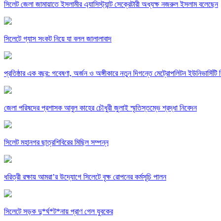
সিলেট জেলা জামায়াতে ইসলামীর এ্যাসিস্ট্যান্ট সেক্রেটারী অধ্যক্ষ নজরুল ইসলাম বলেছেন
সিলেটে গ্যাস সংকট নিয়ে যা বলল জালালাবাদ
প্রতিষ্ঠার এক বছর: গবেষণা, অর্জন ও অঙ্গীকারে নতুন দিগন্তে মেট্রোপলিটন ইউনিভার্সিটি র
জেলা পরিষদের প্রশাসক আবুল কাহের চৌধুরী জুলাই স্মৃতিস্তম্ভে শ্রদ্ধা নিবেদন
সিলেট মহানগর ছাত্রশিবিরের মিছিল সম্পন্ন
ধরিত্রী রক্ষায় আমরা’র উদ্যোগে সিলেটে বৃক্ষ রোপনের কর্মসূচি পালন
সিলেটে সড়ক দু*র্ঘ*ট*নায় প্রাণ গেল যুবকের