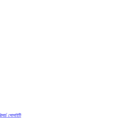
িসার্চ সোসাইটি