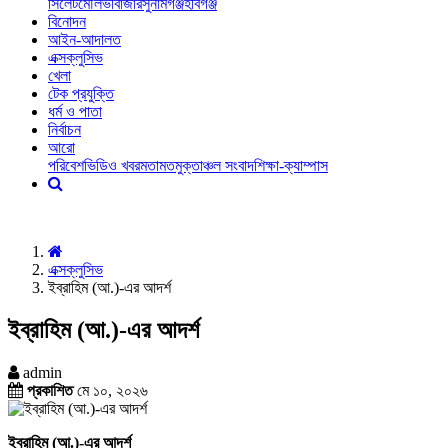
সিলেট
মৌলভীবাজার
সুনামগঞ্জ
হবিগঞ্জ
বিনোদন
আইন-আদালত
এক্সক্লুসিভ
খেলা
টেক প্রযুক্তি
ধর্ম ও পাতা
নির্বাচন
আরো
পরিবেশ
ভিডিও খবর
মতামত
মুক্তাঞ্চল সংবাদ
শিক্ষা-ক্যাম্পাস
এক্সক্লুসিভ
ইব্রাহিম (আ.)-এর আদর্শ
ইব্রাহিম (আ.)-এর আদর্শ
admin
প্রকাশিত
মে ১০, ২০২৬
ইব্রাহিম (আ.)-এর আদর্শ