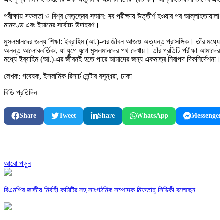
পরীক্ষায় সফলতা ও বিশ্ব নেতৃত্বের সম্মান: সব পরীক্ষায় উত্তীর্ণ হওয়ার পর আল্লাহতায়া
মানদণ্ড এবং ইমানের সর্বোচ্চ উদাহরণ।
মুসলমানদের জন্য শিক্ষা: ইব্রাহিম (আ.)-এর জীবন আজও অত্যন্ত প্রাসঙ্গিক। তাঁর মধ্যে ন
অনন্ত আলোকবর্তিকা, যা যুগে যুগে মুসলমানদের পথ দেখায়। তাঁর প্রতিটি পরীক্ষা আমাদের
মধ্যে ইব্রাহিম (আ.)-এর জীবনই হতে পারে আমাদের জন্য একমাত্র নিরাপদ দিকনির্দেশনা
লেখক: গবেষক, ইসলামিক রিসার্চ সেন্টার বসুন্ধরা, ঢাকা
বিডি প্রতিদিন
Share
Tweet
Share
WhatsApp
Messenge
আরো পড়ুন
বিএনপির জাতীয় নির্বাহী কমিটির সহ সাংগঠনিক সম্পাদক মিফতাহ্ সিদ্দিকী বলেছেন