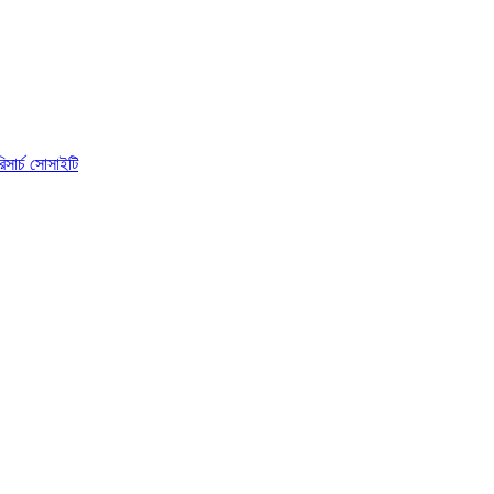
িসার্চ সোসাইটি