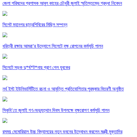
জেলা পরিষদের প্রশাসক আবুল কাহের চৌধুরী জুলাই স্মৃতিস্তম্ভে শ্রদ্ধা নিবেদন
সিলেট মহানগর ছাত্রশিবিরের মিছিল সম্পন্ন
ধরিত্রী রক্ষায় আমরা’র উদ্যোগে সিলেটে বৃক্ষ রোপনের কর্মসূচি পালন
সিলেটে সড়ক দু*র্ঘ*ট*নায় প্রাণ গেল যুবকের
নর্থ ইস্ট ইউনিভার্সিটিতে রচনা ও আবৃত্তি প্রতিযোগিতার পুরষ্কার বিতরণী অনুষ্ঠিত
সিকৃবি’তে জুলাই গণ-অভ্যুত্থান দিবস উপলক্ষে বৃক্ষরোপণ কর্মসুচি পালন
রসময় মেমোরিয়াল উচ্চ বিদ্যালয়ের নতুন ভবনের উদ্বোধন করলেন মন্ত্রী মুক্তাদির