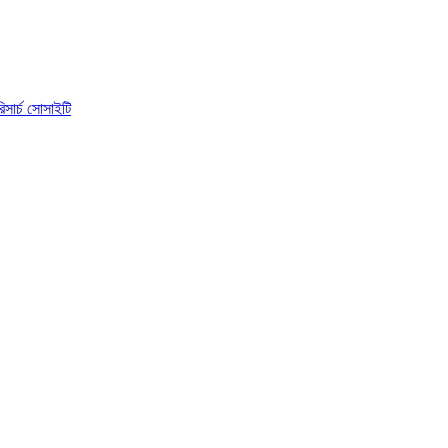
িসার্চ সোসাইটি