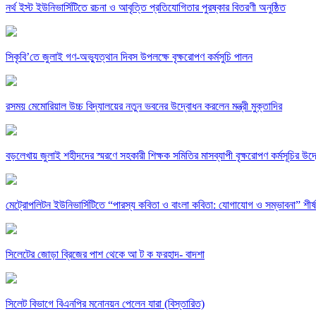
নর্থ ইস্ট ইউনিভার্সিটিতে রচনা ও আবৃত্তি প্রতিযোগিতার পুরষ্কার বিতরণী অনুষ্ঠিত
সিকৃবি’তে জুলাই গণ-অভ্যুত্থান দিবস উপলক্ষে বৃক্ষরোপণ কর্মসুচি পালন
রসময় মেমোরিয়াল উচ্চ বিদ্যালয়ের নতুন ভবনের উদ্বোধন করলেন মন্ত্রী মুক্তাদির
বড়লেখায় জুলাই শহীদদের স্মরণে সহকারী শিক্ষক সমিতির মাসব্যাপী বৃক্ষরোপণ কর্মসূচির উদ
মেট্রোপলিটন ইউনিভার্সিটিতে “পারস্য কবিতা ও বাংলা কবিতা: যোগাযোগ ও সম্ভাবনা” শীর্
সিলেটের জোড়া ব্রিজের পাশ থেকে আ ট ক ফরহাদ- বাদশা
সিলেট বিভাগে বিএনপির মনোনয়ন পেলেন যারা (বিস্তারিত)