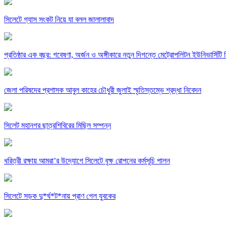
সিলেটে গ্যাস সংকট নিয়ে যা বলল জালালাবাদ
প্রতিষ্ঠার এক বছর: গবেষণা, অর্জন ও অঙ্গীকারে নতুন দিগন্তে মেট্রোপলিটন ইউনিভার্সিটি র
জেলা পরিষদের প্রশাসক আবুল কাহের চৌধুরী জুলাই স্মৃতিস্তম্ভে শ্রদ্ধা নিবেদন
সিলেট মহানগর ছাত্রশিবিরের মিছিল সম্পন্ন
ধরিত্রী রক্ষায় আমরা’র উদ্যোগে সিলেটে বৃক্ষ রোপনের কর্মসূচি পালন
সিলেটে সড়ক দু*র্ঘ*ট*নায় প্রাণ গেল যুবকের