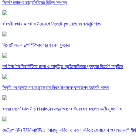
সিলেট মহানগর ছাত্রশিবিরের মিছিল সম্পন্ন
ধরিত্রী রক্ষায় আমরা’র উদ্যোগে সিলেটে বৃক্ষ রোপনের কর্মসূচি পালন
সিলেটে সড়ক দু*র্ঘ*ট*নায় প্রাণ গেল যুবকের
নর্থ ইস্ট ইউনিভার্সিটিতে রচনা ও আবৃত্তি প্রতিযোগিতার পুরষ্কার বিতরণী অনুষ্ঠিত
সিকৃবি’তে জুলাই গণ-অভ্যুত্থান দিবস উপলক্ষে বৃক্ষরোপণ কর্মসুচি পালন
রসময় মেমোরিয়াল উচ্চ বিদ্যালয়ের নতুন ভবনের উদ্বোধন করলেন মন্ত্রী মুক্তাদির
মেট্রোপলিটন ইউনিভার্সিটিতে “পারস্য কবিতা ও বাংলা কবিতা: যোগাযোগ ও সম্ভাবনা” শীর্