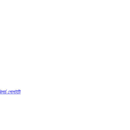
িসার্চ সোসাইটি