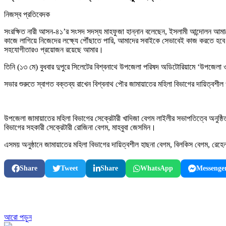
নিজস্ব প্রতিবেদক
সংরক্ষিত নারী আসন-৪১’র সংসদ সদস্য মাহফুজা হান্নান বলেছেন, ইসলামী আন্দোলন আ
কাজে লাগিয়ে নিজেদের লক্ষ্যে পৌঁছাতে পারি, আমাদের সবাইকে সেভাবেই কাজ করতে হব
সহযোগীতারও প্রয়োজন রয়েছে আমার।
তিনি (১৩ মে) বুধবার দুপুরে সিলেটের বিশ্বনাথে উপজেলা পরিষদ অডিটোরিয়ামে ‘উপজেলা 
সভার শুরুতে স্বাগত বক্তব্য রাখেন বিশ্বনাথ পৌর জামায়াতের মহিলা বিভাগের দায়িত্বশী
উপজেলা জামায়াতের মহিলা বিভাগের সেক্রেটারী খাদিজা বেগম লাইলীর সভাপতিত্বে অনুষ্ঠি
বিভাগের সহকারী সেক্রেটারী রোজিনা বেগম, মাহবুবা জেসমিন।
এসময় অনুষ্ঠানে জামায়াতের মহিলা বিভাগের দায়িত্বশীল হাছনা বেগম, বিলকিস বেগম, রেহ
Share
Tweet
Share
WhatsApp
Messenge
আরো পড়ুন