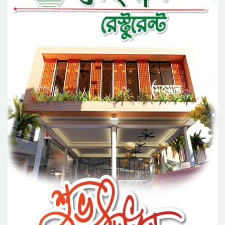
জেলা পরিষদের প্রশাসক আবুল কাহের চৌধুরী জুলাই
স্মৃতিস্তম্ভে শ্রদ্ধা নিবেদন
সিলেট মহানগর ছাত্রশিবিরের মিছিল সম্পন্ন
ধরিত্রী রক্ষায় আমরা’র উদ্যোগে সিলেটে বৃক্ষ রোপনের
কর্মসূচি পালন
সিলেটে সড়ক দু*র্ঘ*ট*নায় প্রাণ গেল যুবকের
নর্থ ইস্ট ইউনিভার্সিটিতে রচনা ও আবৃত্তি
প্রতিযোগিতার পুরষ্কার বিতরণী অনুষ্ঠিত
সিকৃবি’তে জুলাই গণ-অভ্যুত্থান দিবস উপলক্ষে
বৃক্ষরোপণ কর্মসুচি পালন
রসময় মেমোরিয়াল উচ্চ বিদ্যালয়ের নতুন ভবনের
উদ্বোধন করলেন মন্ত্রী মুক্তাদির
মেট্রোপলিটন ইউনিভার্সিটিতে “পারস্য কবিতা ও বাংলা