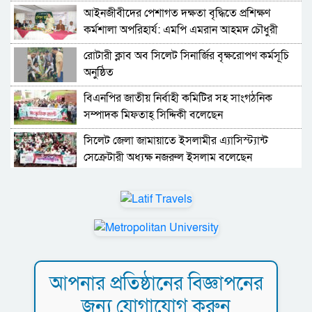
‎আইনজীবীদের পেশাগত দক্ষতা বৃদ্ধিতে প্রশিক্ষণ
কর্মশালা অপরিহার্য: এমপি এমরান আহমদ চৌধুরী
রোটারী ক্লাব অব সিলেট সিনার্জির বৃক্ষরোপণ কর্মসূচি
অনুষ্ঠিত
বিএনপির জাতীয় নির্বাহী কমিটির সহ সাংগঠনিক
সম্পাদক মিফতাহ্ সিদ্দিকী বলেছেন
সিলেট জেলা জামায়াতে ইসলামীর এ্যাসিস্ট্যান্ট
সেক্রেটারী অধ্যক্ষ নজরুল ইসলাম বলেছেন
সিলেটে গ্যাস সংকট নিয়ে যা বলল জালালাবাদ
প্রতিষ্ঠার এক বছর: গবেষণা, অর্জন ও অঙ্গীকারে নতুন
দিগন্তে মেট্রোপলিটন ইউনিভার্সিটি রিসার্চ সোসাইটি
জেলা পরিষদের প্রশাসক আবুল কাহের চৌধুরী জুলাই
আপনার প্রতিষ্ঠানের বিজ্ঞাপনের
স্মৃতিস্তম্ভে শ্রদ্ধা নিবেদন
জন্য যোগাযোগ করুন
সিলেট মহানগর ছাত্রশিবিরের মিছিল সম্পন্ন