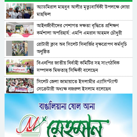
অ্যাডমিরাল মাহবুব আলীর মৃত্যুবার্ষিকী উপলক্ষে দোয়া
মাহফিল
‎আইনজীবীদের পেশাগত দক্ষতা বৃদ্ধিতে প্রশিক্ষণ
কর্মশালা অপরিহার্য: এমপি এমরান আহমদ চৌধুরী
রোটারী ক্লাব অব সিলেট সিনার্জির বৃক্ষরোপণ কর্মসূচি
অনুষ্ঠিত
বিএনপির জাতীয় নির্বাহী কমিটির সহ সাংগঠনিক
সম্পাদক মিফতাহ্ সিদ্দিকী বলেছেন
সিলেট জেলা জামায়াতে ইসলামীর এ্যাসিস্ট্যান্ট
সেক্রেটারী অধ্যক্ষ নজরুল ইসলাম বলেছেন
সিলেটে গ্যাস সংকট নিয়ে যা বলল জালালাবাদ
প্রতিষ্ঠার এক বছর: গবেষণা, অর্জন ও অঙ্গীকারে নতুন
দিগন্তে মেট্রোপলিটন ইউনিভার্সিটি রিসার্চ সোসাইটি