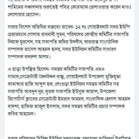
শামিমের সঞ্চালনায় শুরুতেই পবিত্র কোরআান তেলাওয়াত করেন মাওঃ
দেলোয়ার হোসেন।
সভায় বিশেষ অতিথির বক্তব্যে রাখেন- ১২ নং গোয়াইনঘাট সদর ইউপি
চেয়ারম্যান গোলাম রাব্বানী সুমন, পরিষদের কেন্দ্রীয় কমিটির সভাপতি
নিয়াজ মুরশেদ, সহ সভাপতি জমির উদদীন, ভারপ্রাপ্ত সাংগঠনিক
সম্পাদক রাসেল আহমদ হৃদয়, সদর ইউনিয়ন কমিটির সাধারণ
সম্পাদক বদরুল আলম।
এ ছাড়া উপস্থিত ছিলেন- সমন্বয় কমিটির সভাপতি এমএ
সামাদ,সেক্রেটারী জৈনউদ্দন বাচ্চু, গোয়াইনঘাট উপজেলা মুক্তিযুদ্ধা
কামান্ডার হাজি আব্দুল হক, লেংগুড়া ইউনিয়ন সমন্বয় কমিটির সহ
সভাপতি আবদুন নুর, দুপ্রক সভাপতি ইউসুফ কামাল, উপজেলা
রিপোর্টার্স ক্লাবের সেক্রেটারী ইমরান আহমদ, সাংবাদিক হেলাল আহমদ
বাদশা, হাফিজ তাজুল ইসলাম, সদর সমন্বয় কমিটির প্রচার সম্পাদক
কবির আহমেদ।
সভায় পরিষদের বিভিন্ন ইউপির সদস্যবৃন্দ, গন্যমান্য ব্যক্তিবর্গ উপস্হিত