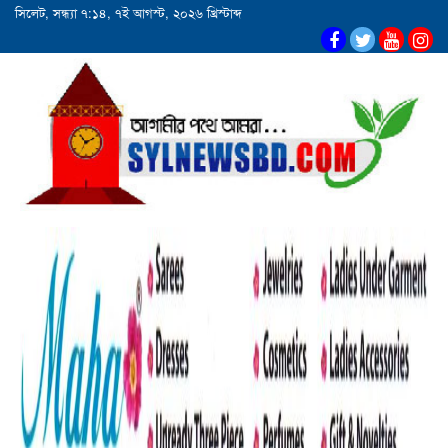
সিলেট, সন্ধ্যা ৭:১৪, ৭ই আগস্ট, ২০২৬ খ্রিস্টাব্দ