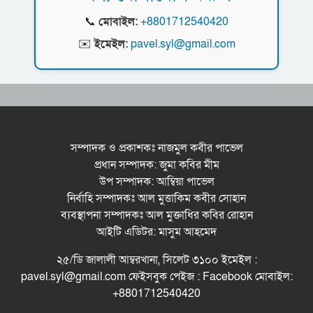
📞
মোবাইল:
+8801712540420
ধরিত্রী রক্ষায় আমরা’র উদ্যোগে সিলেটে বৃক্ষ রোপনের
✉️
ইমেইল:
pavel.syl@gmail.com
কর্মসূচি পালন
সিলেটে সড়ক দু*র্ঘ*ট*নায় প্রাণ গেল যুবকের
নর্থ ইস্ট ইউনিভার্সিটিতে রচনা ও আবৃত্তি
প্রতিযোগিতার পুরষ্কার বিতরণী অনুষ্ঠিত
সম্পাদক ও প্রকাশকঃ নাজমুল কবীর পাভেল
প্রধান সম্পাদক: জুমা কবির মীম
সিকৃবি’তে জুলাই গণ-অভ্যুত্থান দিবস উপলক্ষে
উপ সম্পাদক: আম্বিয়া পাভেল
বৃক্ষরোপণ কর্মসুচি পালন
নির্বাহি সম্পাদকঃ আল মুত্তাকিম কবীর সোহান
রসময় মেমোরিয়াল উচ্চ বিদ্যালয়ের নতুন ভবনের
ব্যবস্থাপনা সম্পাদকঃ আল মুক্তাধির কবির রোহান
উদ্বোধন করলেন মন্ত্রী মুক্তাদির
আইটি এডিটর: মাসুম আহমেদ
বড়লেখায় জুলাই শহীদদের স্মরণে সহকারী শিক্ষক
২৫/ডি জালালী আম্বরখানা, সিলেট ৩১০০ ইমেইল :
সমিতির মাসব্যাপী বৃক্ষরোপণ কর্মসূচির উদ্বোধন
pavel.syl@gmail.com ফেইসবুক পেইজ : Facebook মোবাইল:
+8801712540420