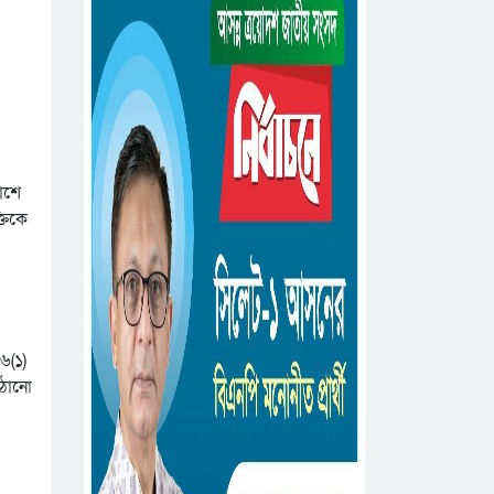
াশে
তিকে
৬(১)
াঠানো