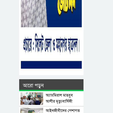
আরো পড়ুন
অ্যাডমিরাল মাহবুব
আলীর মৃত্যুবার্ষিকী
উপলক্ষে দোয়া মাহফিল
‎আইনজীবীদের পেশাগত