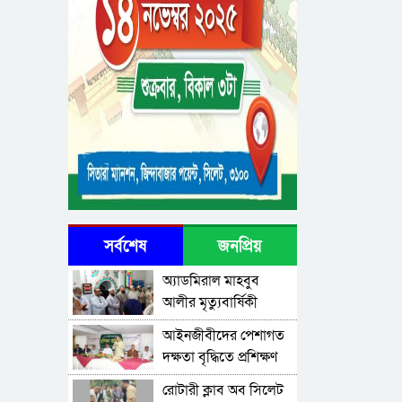
সর্বশেষ
জনপ্রিয়
অ্যাডমিরাল মাহবুব
আলীর মৃত্যুবার্ষিকী
উপলক্ষে দোয়া মাহফিল
‎আইনজীবীদের পেশাগত
দক্ষতা বৃদ্ধিতে প্রশিক্ষণ
কর্মশালা অপরিহার্য:
রোটারী ক্লাব অব সিলেট
এমপি এমরান আহমদ