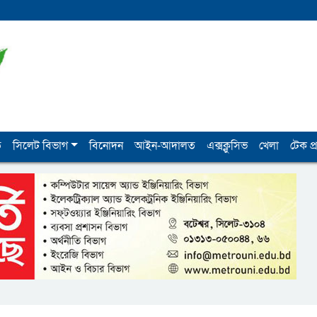
ি
সিলেট বিভাগ
বিনোদন
আইন-আদালত
এক্সক্লুসিভ
খেলা
টেক প্র