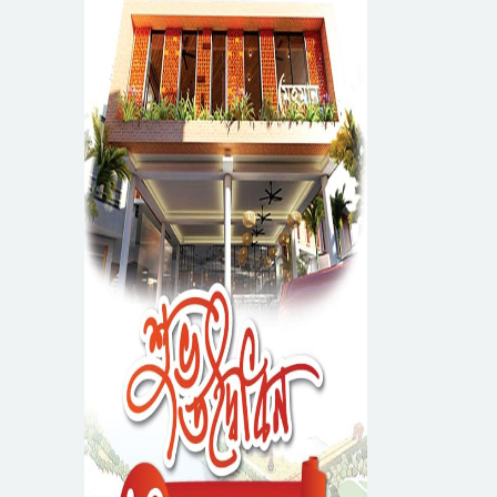
সম্পন্ন
ধরিত্রী রক্ষায় আমরা’র
উদ্যোগে সিলেটে বৃক্ষ
রোপনের কর্মসূচি পালন
সিলেটে সড়ক দু*র্ঘ*ট*নায়
প্রাণ গেল যুবকের
নর্থ ইস্ট ইউনিভার্সিটিতে
রচনা ও আবৃত্তি
প্রতিযোগিতার পুরষ্কার
সিকৃবি’তে জুলাই গণ-
বিতরণী অনুষ্ঠিত
অভ্যুত্থান দিবস উপলক্ষে
বৃক্ষরোপণ কর্মসুচি পালন
রসময় মেমোরিয়াল উচ্চ
বিদ্যালয়ের নতুন ভবনের
উদ্বোধন করলেন মন্ত্রী
মেট্রোপলিটন
মুক্তাদির
ইউনিভার্সিটিতে “পারস্য
কবিতা ও বাংলা কবিতা:
যোগাযোগ ও সম্ভাবনা”
শীর্ষক সেমিনার