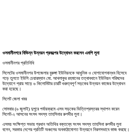
ওসমানীনগরে বিভিন্ন উন্নয়ন প্রকল্পের উদ্বোধন করলেন এমপি লুনা
ওসমানীনগর প্রতিনিধি
সিলেটের ওসমানীনগর উপজেলার বুরুঙ্গা ইউনিয়নকে আধুনিক ও যোগাযোগবান্ধব হিসেবে
গড়ে তুলতে ইউপি চেয়ারম্যান মো. আখলাকুর রহমানের তত্বাবধানে ইউনিয়ন পরিষদের
উদ্যোগে প্রায় সাড়ে ৬ কিলোমিটার চারটি গুরুত্বপূর্ণ সড়কের উন্নয়ন কাজের উদ্বোধন
করা হয়েছে।
সিলেট জেলা খবর
সোমবার (৬ জুলাই) দুপুরে পর্যায়ক্রমে এসব সড়কের ভিত্তিপ্রস্তরর স্থাপন করেন
সিলেট-২ আসনের সংসদ সদস্য তাহসিনার রুশদীর লুনা।
এসময় সংক্ষিপ্ত সভায় প্রধান অতিথির বক্তব্যে সংসদ সদস্য তাহসিনা রুশদীর লুনা
বলেন, সরকার দেশের প্রতিটি অঞ্চলের অবকাঠামোগত উন্নয়নে নিরলসভাবে কাজ করছে।