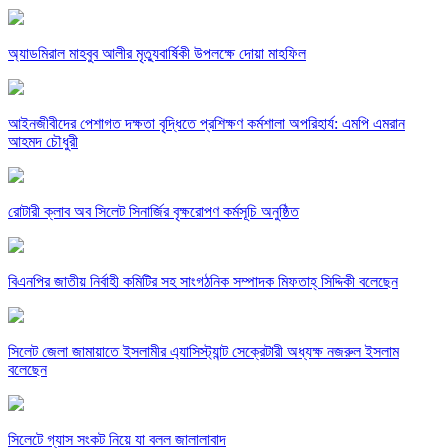
অ্যাডমিরাল মাহবুব আলীর মৃত্যুবার্ষিকী উপলক্ষে দোয়া মাহফিল
‎আইনজীবীদের পেশাগত দক্ষতা বৃদ্ধিতে প্রশিক্ষণ কর্মশালা অপরিহার্য: এমপি এমরান
আহমদ চৌধুরী
রোটারী ক্লাব অব সিলেট সিনার্জির বৃক্ষরোপণ কর্মসূচি অনুষ্ঠিত
বিএনপির জাতীয় নির্বাহী কমিটির সহ সাংগঠনিক সম্পাদক মিফতাহ্ সিদ্দিকী বলেছেন
সিলেট জেলা জামায়াতে ইসলামীর এ্যাসিস্ট্যান্ট সেক্রেটারী অধ্যক্ষ নজরুল ইসলাম
বলেছেন
সিলেটে গ্যাস সংকট নিয়ে যা বলল জালালাবাদ