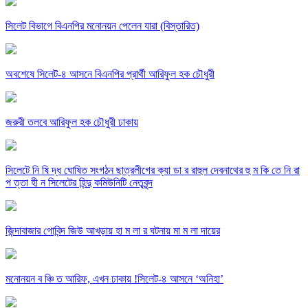
সিলেট বিভাগে বিএনপির মনোনয়ন পেলেন যারা (বিস্তারিত)
অবশেষে সিলেট-৪ আসনে বিএনপির প্রার্থী আরিফুল হক চৌধুরী
জরুরী তলবে আরিফুল হক চৌধুরী ঢাকায়
সিলেটে নি ষি দ্ধ ঘোষিত সংগঠন ছাত্রলীগের ক্যা ডা র রাহুল দেবনাথের হু ম কি তে নি রা
প ত্তা হী ন সিলেটের হিন্দু কমিউনিটি নেতৃবৃন্দ
জিন্দাবাজার গোবিন্দ জিউ আখড়ায় হা ম লা র ঘটনায় মা ম লা দায়ের
মনোনয়ন ব ঞ্চি ত আরিফ, এখন ঢাকায় !সিলেট-৪ আসনে ‘অনিহা’