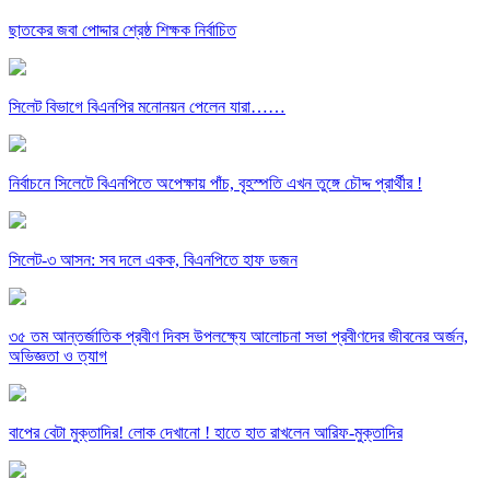
ছাতকের জবা পোদ্দার শ্রেষ্ঠ শিক্ষক নির্বাচিত
সিলেট বিভাগে বিএনপির মনোনয়ন পেলেন যারা……
নির্বাচনে সিলেটে বিএনপিতে অপেক্ষায় পাঁচ, বৃহস্পতি এখন তুঙ্গে চৌদ্দ প্রার্থীর !
সিলেট-৩ আসন: সব দলে একক, বিএনপিতে হাফ ডজন
৩৫ তম আন্তর্জাতিক প্রবীণ দিবস উপলক্ষ্যে আলোচনা সভা প্রবীণদের জীবনের অর্জন,
অভিজ্ঞতা ও ত্যাগ
বাপের বেটা মুক্তাদির! লোক দেখানো ! হাতে হাত রাখলেন আরিফ-মুক্তাদির