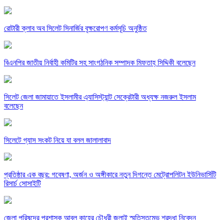
রোটারী ক্লাব অব সিলেট সিনার্জির বৃক্ষরোপণ কর্মসূচি অনুষ্ঠিত
বিএনপির জাতীয় নির্বাহী কমিটির সহ সাংগঠনিক সম্পাদক মিফতাহ্ সিদ্দিকী বলেছেন
সিলেট জেলা জামায়াতে ইসলামীর এ্যাসিস্ট্যান্ট সেক্রেটারী অধ্যক্ষ নজরুল ইসলাম
বলেছেন
সিলেটে গ্যাস সংকট নিয়ে যা বলল জালালাবাদ
প্রতিষ্ঠার এক বছর: গবেষণা, অর্জন ও অঙ্গীকারে নতুন দিগন্তে মেট্রোপলিটন ইউনিভার্সিটি
রিসার্চ সোসাইটি
জেলা পরিষদের প্রশাসক আবুল কাহের চৌধুরী জুলাই স্মৃতিস্তম্ভে শ্রদ্ধা নিবেদন