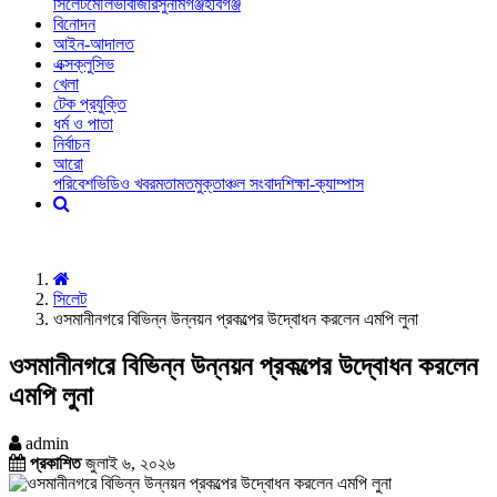
সিলেট
মৌলভীবাজার
সুনামগঞ্জ
হবিগঞ্জ
বিনোদন
আইন-আদালত
এক্সক্লুসিভ
খেলা
টেক প্রযুক্তি
ধর্ম ও পাতা
নির্বাচন
আরো
পরিবেশ
ভিডিও খবর
মতামত
মুক্তাঞ্চল সংবাদ
শিক্ষা-ক্যাম্পাস
সিলেট
ওসমানীনগরে বিভিন্ন উন্নয়ন প্রকল্পের উদ্বোধন করলেন এমপি লুনা
ওসমানীনগরে বিভিন্ন উন্নয়ন প্রকল্পের উদ্বোধন করলেন
এমপি লুনা
admin
প্রকাশিত
জুলাই ৬, ২০২৬