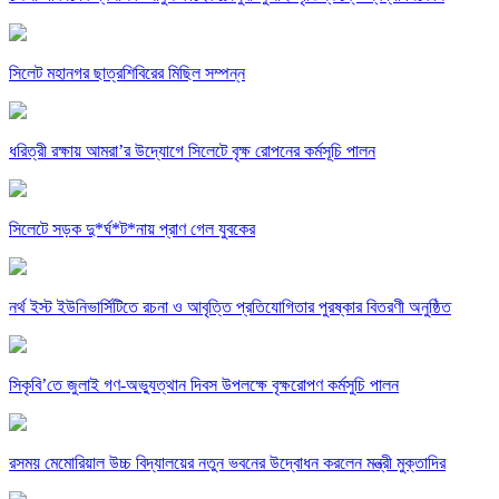
সিলেট মহানগর ছাত্রশিবিরের মিছিল সম্পন্ন
ধরিত্রী রক্ষায় আমরা’র উদ্যোগে সিলেটে বৃক্ষ রোপনের কর্মসূচি পালন
সিলেটে সড়ক দু*র্ঘ*ট*নায় প্রাণ গেল যুবকের
নর্থ ইস্ট ইউনিভার্সিটিতে রচনা ও আবৃত্তি প্রতিযোগিতার পুরষ্কার বিতরণী অনুষ্ঠিত
সিকৃবি’তে জুলাই গণ-অভ্যুত্থান দিবস উপলক্ষে বৃক্ষরোপণ কর্মসুচি পালন
রসময় মেমোরিয়াল উচ্চ বিদ্যালয়ের নতুন ভবনের উদ্বোধন করলেন মন্ত্রী মুক্তাদির