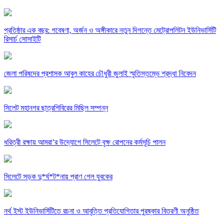
প্রতিষ্ঠার এক বছর: গবেষণা, অর্জন ও অঙ্গীকারে নতুন দিগন্তে মেট্রোপলিটন ইউনিভার্সিটি
রিসার্চ সোসাইটি
জেলা পরিষদের প্রশাসক আবুল কাহের চৌধুরী জুলাই স্মৃতিস্তম্ভে শ্রদ্ধা নিবেদন
সিলেট মহানগর ছাত্রশিবিরের মিছিল সম্পন্ন
ধরিত্রী রক্ষায় আমরা’র উদ্যোগে সিলেটে বৃক্ষ রোপনের কর্মসূচি পালন
সিলেটে সড়ক দু*র্ঘ*ট*নায় প্রাণ গেল যুবকের
নর্থ ইস্ট ইউনিভার্সিটিতে রচনা ও আবৃত্তি প্রতিযোগিতার পুরষ্কার বিতরণী অনুষ্ঠিত