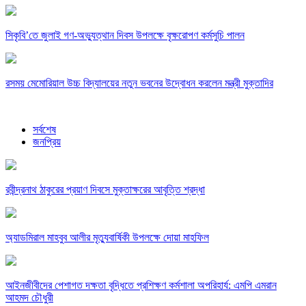
সিকৃবি’তে জুলাই গণ-অভ্যুত্থান দিবস উপলক্ষে বৃক্ষরোপণ কর্মসুচি পালন
রসময় মেমোরিয়াল উচ্চ বিদ্যালয়ের নতুন ভবনের উদ্বোধন করলেন মন্ত্রী মুক্তাদির
সর্বশেষ
জনপ্রিয়
রবীন্দ্রনাথ ঠাকুরের প্রয়াণ দিবসে মুক্তাক্ষরের আবৃত্তি শ্রদ্ধা
অ্যাডমিরাল মাহবুব আলীর মৃত্যুবার্ষিকী উপলক্ষে দোয়া মাহফিল
‎আইনজীবীদের পেশাগত দক্ষতা বৃদ্ধিতে প্রশিক্ষণ কর্মশালা অপরিহার্য: এমপি এমরান
আহমদ চৌধুরী