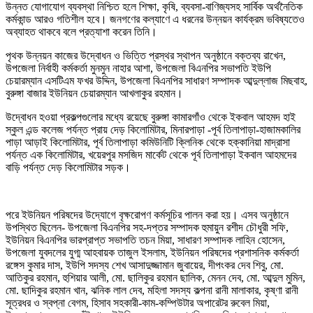
উন্নত যোগাযোগ ব্যবস্থা নিশ্চিত হলে শিক্ষা, কৃষি, ব্যবসা-বাণিজ্যসহ সার্বিক অর্থনৈতিক
কর্মকান্ড আরও গতিশীল হবে। জনগণের কল্যাণে এ ধরনের উন্নয়ন কার্যক্রম ভবিষ্যতেও
অব্যাহত থাকবে বলে প্রত্যাশা করেন তিনি।
পৃথক উন্নয়ন কাজের উদ্বোধন ও ভিত্তি প্রস্থর স্থাপন অনুষ্ঠানে বক্তব্য রাখেন,
উপজেলা নির্বাহী কর্মকর্তা মুনমুন নাহার আশা, উপজেলা বিএনপির সভাপতি ইউপি
চেয়ারম্যান এসটিএম ফখর উদ্দিন, উপজেলা বিএনপির সাধারণ সম্পাদক আব্দুল্লাজ মিছবাহ,
বুরুঙ্গা বাজার ইউনিয়ন চেয়ারম্যান আখলাকুর রহমান।
উদ্বোধন হওয়া প্রকল্পগুলোর মধ্যে রয়েছে বুরুঙ্গা কামারগাঁও থেকে ইকবাল আহমদ হাই
স্কুল এন্ড কলেজ পর্যন্ত প্রায় দেড় কিলোমিটার, মিনারপাড়া -পূর্ব তিলাপাড়া-হাজামকালির
পাড়া আড়াই কিলোমিটার, পূর্ব তিলাপাড়া কমিউনিটি ক্লিনিক থেকে হক্কানিয়া মাদ্রাসা
পর্যন্ত এক কিলোমিটার, খয়েরপুর মসজিদ মার্কেট থেকে পূর্ব তিলাপাড়া ইকবাল আহমদের
বাড়ি পর্যন্ত দেড় কিলোমিটার সড়ক।
পরে ইউনিয়ন পরিষদের উদ্যোগে বৃক্ষরোপণ কর্মসূচির পালন করা হয়। এসব অনুষ্ঠানে
উপস্থিত ছিলেন- উপজেলা বিএনপির সহ-দপ্তর সম্পাদক হুমায়ুন রশীদ চৌধুরী সফি,
ইউনিয়ন বিএনপির ভারপ্রাপ্ত সভাপতি তচন মিয়া, সাধারণ সম্পাদক লাহিন হোসেন,
উপজেলা যুবদলের যুগ্ম আহবায়ক তাজুল ইসলাম, ইউনিয়ন পরিষদের প্রশাসনিক কর্মকর্তা
রঙ্গেস কুমার দাস, ইউপি সদস্য শেখ আসাদুজ্জামান জুবায়ের, দীপংকর দেব শিবু, মো.
আতিকুর রহমান, হুশিয়ার আলী, মো. ছালিকুর রহমান ছালিক, মেনন দেব, মো. আব্দুল মুমিন,
মো. ছাদিকুর রহমান খান, ঝনিক লাল দেব, মহিলা সদস্য কল্পনা রানী মালাকার, কৃষ্ণা রানী
সূত্রধর ও স্বপ্না বেগম, হিসাব সহকারী-কাম-কম্পিউটার অপারেটর রুবেল মিয়া,