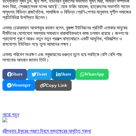
উদ্যোক্তা সুমন চন্দ, জুঁই পাল, ইউনিয়ন যুবদলের সভাপতি সুমন মিয়া, সাধারণ সম্পাদক
মখন মিয়া, স্বেচ্ছাসেবক দলের আহŸায়ক ফরিদ আহমদ, ছাত্রদলের সভাপতি সাহেদ
মাসুদসহ বিভিন্ন রাজনৈতিক, সামাজিক ও বিভিন্ন শ্রেণি-পেশার মানুষসহ সুশীল সমাজের
প্রতিনিধিরা উপস্থিত ছিলেন।
এসময় চেয়ারম্যান আখলাকুর রহমান বলেন, বুরুঙ্গা ইউনিয়নের প্রতিটি এলাকার মানুষের
দীর্ঘদিনের যোগাযোগ সমস্যার সমাধানে ধারাবাহিকভাবে কাজ চলমান রয়েছে। জনগণের
প্রত্যাশা পূরণে আরও নতুন নতুন প্রকল্প বাস্তবায়নে একটি আধুনিক, পরিকল্পিত ও
বাসযোগ্য ইউনিয়ন গড়ে তুলা আমাদের লক্ষ্য।
এসময় পরিবেশ সংরক্ষণ এবং সবুজায়নের গুরুত্ব তুলে ধরে সবাইকে বেশি বেশি গাছ
লাগানোর আহবান জানান তিনি।
Share
Tweet
Share
WhatsApp
Messenger
Copy Link
আরো পড়ুন
রবীন্দ্রনাথ ঠাকুরের প্রয়াণ দিবসে মুক্তাক্ষরের আবৃত্তি শ্রদ্ধা