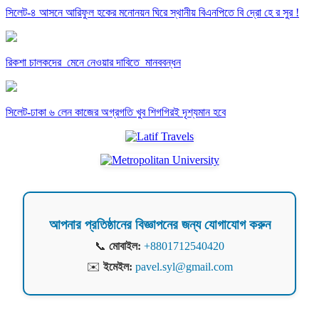
সিলেট-৪ আসনে আরিফুল হকের মনোনয়ন ঘিরে স্থানীয় বিএনপিতে বি দ্রো হে র সুর !
রিকশা চালকদের মেনে নেওয়ার দাবিতে মানববন্ধন
সিলেট-ঢাকা ৬ লেন কাজের অগ্রগতি খুব শিগগিরই দৃশ্যমান হবে
আপনার প্রতিষ্ঠানের বিজ্ঞাপনের জন্য যোগাযোগ করুন
📞
মোবাইল:
+8801712540420
✉️
ইমেইল:
pavel.syl@gmail.com