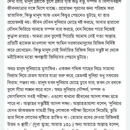
দেখা যায়, মানুষ স্রষ্টাকে ভুলে স্রষ্টার সৃষ্টি জড় বস্তু, সম্পদ ও বিলাসবহুল
জীবনযাত্রার সঙ্গে মিশে যাচ্ছে। প্রয়োজন পূরণের জন্য পরিশ্রম করা
স্বাভাবিক; কিন্তু মানুষ আজ এমন কিছুর পেছনেও ছুটছে, যা তার
প্রয়োজনই নয়। জীবন যৌবন দুনিয়ার মোহে নষ্ট করছে, আবার হারানো
যৌবন ফিরিয়ে আনতে সম্পদ ব্যয় করছে, যেন নিজের পায়ে নিজেই
কুড়াল মারছে। আমরা যেন ভুলেই গিয়েছি অমোঘ সেই সত্য আল্লাহ
প্রতিটি হাফেজ মাওলানা আল আমিন সরকারমানুষের রিজিক নির্দিষ্ট
করে রেখেছেন। কিন্তু মানুষ সেই নির্ধারিত রিজিক নিয়ে সন্তুষ্ট না থেকে
মরীচিকার মতো ক্ষণস্থায়ী জিনিসের পেছনে ছুটছে।
অথচ মানুষ দুনিয়াতে মুসাফির। একজন পথিক গাছের নিচে সামান্য
বিশ্রাম নিয়ে যেমন আবার যাত্রা শুরু করে, তেমনই দুনিয়া শুধু সফরের
বিরাম; গন্তব্য নয়। মানুষ যখন দুনিয়ার মোহে ডুবে যায়, তখন সে রবকে
ভুলে সীমা লঙ্ঘন করে বসে। অথচ দুনিয়ার সৌন্দর্য, সম্পদ ও
ভোগবিলাস সবই পরীক্ষা। এগুলো কখনো জীবনের আসল লক্ষ্য হতে
পারে না। আল্লাহর সন্তুষ্টিই আসল লক্ষ্য। আল্লাহতায়ালা বলেন, ‘দুনিয়ার
যেসব জাঁকজমক সামগ্রী কিছু লোককে পরীক্ষা হিসেবে দিয়েছি, তুমি
তার দিকে লোভের দৃষ্টিতে তাকিও না। তোমার রবের দেওয়া রিজিকই
উত্তম ও স্থায়ী।’ (সুরা ত্বাহা, আয়াত ১৩১।) অন্য আয়াতে আল্লাহ বলেন,