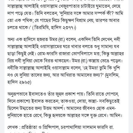
সাল্লাল্লাহু আলাইহি ওয়াসাল্লাম খেজুরপাতার চাটাইয়ে ঘুমাতেন, দেহে
দাগ পড়ে যেত। তিনি বলতেন, ‘দুনিয়ার সঙ্গে আমার সম্পর্ক কী? আমি
তো এক পথিক; যে গাছের নিচে কিছুক্ষণ বিশ্রাম নেয়, তারপর আবার
চলতে থাকে।’ ( তিরমিযি, হাদিস ২৩৭৭।)
অন্য এক হাদিসে হজরত উমর (রা.) বলেন, একদিন তিনি দেখেন, নবী
সাল্লাল্লাহু আলাইহি ওয়াসাল্লামের ঘরে খাবার বলতে শুধু সামান্য যব
ছাড়া কিছুই নেই। রোম-ফারসি রাজারা ভোগবিলাসে মত্ত; কিন্তু আল্লাহর
প্রিয় নবী দুনিয়া থেকে বিরত থাকছেন। উমর (রা.) কান্নায় ভেঙে পড়েন।
নবীজি সাল্লাল্লাহু আলাইহি ওয়াসাল্লাম বলেন, ‘হে উমর! তুমি কি খুশি
নও যে দুনিয়া তাদের জন্য, আর আখিরাত আমাদের জন্য?’ (মুসলিম,
হাদিস ২৯৬৫)
অনুরূপভাবে ইবাদতেও তাঁর জুহদ প্রকাশ পায়। তিনি রাতে গোপনে,
দিনে প্রকাশ্যে ইবাদত করতেন; তাকওয়া, দোয়া, কান্না- সবকিছুতেই
ছিলেন উম্মতের জন্য উত্তম আদর্শ। আমাদের জীবনও হোক এমন-
দুনিয়াকে হাতে রেখে, কিন্তু হৃদয়কে আল্লাহর সঙ্গে যুক্ত রেখে। আমিন।
লেখক : প্রতিষ্ঠাতা ও প্রিন্সিপাল, চরপাথালিয়া সালমান ফারসি রা.