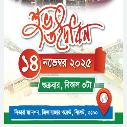
সিকৃবি’তে জুলাই গণ-অভ্যুত্থান দিবস উপলক্ষে
বৃক্ষরোপণ কর্মসুচি পালন
রসময় মেমোরিয়াল উচ্চ বিদ্যালয়ের নতুন ভবনের
উদ্বোধন করলেন মন্ত্রী মুক্তাদির