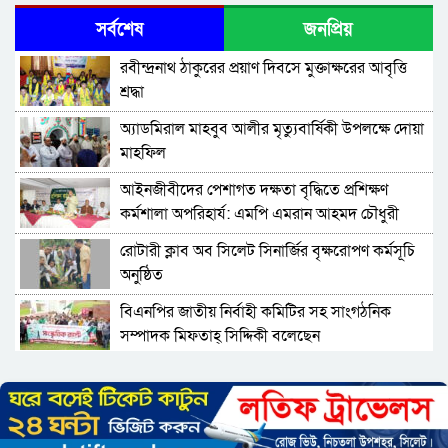
সর্বশেষ
জনপ্রিয়
রবীন্দ্রনাথ ঠাকুরের প্রয়াণ দিবসে মুক্তাক্ষরের আবৃত্তি
শ্রদ্ধা
অ্যাডমিরাল মাহবুব আলীর মৃত্যুবার্ষিকী উপলক্ষে দোয়া
মাহফিল
‎আইনজীবীদের পেশাগত দক্ষতা বৃদ্ধিতে প্রশিক্ষণ
কর্মশালা অপরিহার্য: এমপি এমরান আহমদ চৌধুরী
রোটারী ক্লাব অব সিলেট সিনার্জির বৃক্ষরোপণ কর্মসূচি
অনুষ্ঠিত
বিএনপির জাতীয় নির্বাহী কমিটির সহ সাংগঠনিক
সম্পাদক মিফতাহ্ সিদ্দিকী বলেছেন
সিলেট জেলা জামায়াতে ইসলামীর এ্যাসিস্ট্যান্ট
সেক্রেটারী অধ্যক্ষ নজরুল ইসলাম বলেছেন
সিলেটে গ্যাস সংকট নিয়ে যা বলল জালালাবাদ