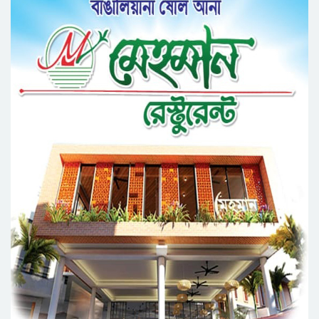
সেক্রেটারী অধ্যক্ষ নজরুল ইসলাম বলেছেন
সিলেটে গ্যাস সংকট নিয়ে যা বলল জালালাবাদ
প্রতিষ্ঠার এক বছর: গবেষণা, অর্জন ও অঙ্গীকারে নতুন
দিগন্তে মেট্রোপলিটন ইউনিভার্সিটি রিসার্চ সোসাইটি
জেলা পরিষদের প্রশাসক আবুল কাহের চৌধুরী জুলাই
স্মৃতিস্তম্ভে শ্রদ্ধা নিবেদন
সিলেট মহানগর ছাত্রশিবিরের মিছিল সম্পন্ন
ধরিত্রী রক্ষায় আমরা’র উদ্যোগে সিলেটে বৃক্ষ রোপনের
কর্মসূচি পালন
সিলেটে সড়ক দু*র্ঘ*ট*নায় প্রাণ গেল যুবকের
নর্থ ইস্ট ইউনিভার্সিটিতে রচনা ও আবৃত্তি
প্রতিযোগিতার পুরষ্কার বিতরণী অনুষ্ঠিত