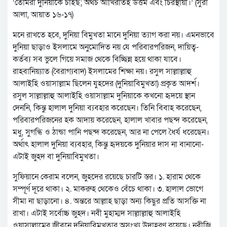
‘তোমরা দুনিয়াকে চাইছ; অথচ আখিরাতই উত্তম এবং চিরস্থায়ী।’ (সুরা
আলা, আয়াত ১৬-১৭)
মনে রাখতে হবে, দুনিয়া বিমুখতা মানে দুনিয়া ত্যাগ করা নয়। এমনভাবে
দুনিয়া ছাড়াও ইসলামে অনুমোদিত নয় যে পরিবারপরিজন, দায়িত্ব-
কর্তব্য সব ভুলে গিয়ে সমাজ থেকে বিচ্ছিন্ন হয়ে থাকা যাবে।
রাহবানিয়্যাত (বৈরাগ্যবাদ) ইসলামের শিক্ষা নয়। রসুল সাল্লাল্লাহু
আলাইহি ওয়াসাল্লাম ছিলেন যুহদের (দুনিয়াবিমুখতা) প্রকৃত আদর্শ।
রসুল সাল্লাল্লাহু আলাইহি ওয়াসাল্লাম দুনিয়াকে কখনো হৃদয়ে স্থান
দেননি, কিন্তু হালাল দুনিয়া ব্যবহার করেছেন। তিনি বিবাহ করেছেন,
পরিবারপরিজনের হক আদায় করেছেন, হালাল খাবার পছন্দ করেছেন,
মধু, সুগন্ধি ও ঠান্ডা পানি পছন্দ করেছেন, আর না পেলে ধৈর্য ধরেছেন।
অর্থাৎ হালাল দুনিয়া ব্যবহার, কিন্তু হৃদয়কে দুনিয়ার দাস না বানানো-
এটাই জুহদ বা দুনিয়াবিমুখতা।
সুফিয়ানে কেরাম বলেন, জুহদের রয়েছে চারটি স্তর। ১. হারাম থেকে
সম্পূর্ণ দূরে থাকা। ২. মাকরুহ থেকেও বেঁচে থাকা। ৩. হালাল ভোগে
সীমা না ছাড়ানো। ৪. অন্তরে আল্লাহ ছাড়া অন্য কিছুর প্রতি আসক্তি না
রাখা। এটাই সর্বোচ্চ জুহদ। নবী মুহাম্মদ সাল্লাল্লাহু আলাইহি
ওয়াসাল্লামের জীবনে দুনিয়াবিমুখতার অসংখ্য উদাহরণ রয়েছে। নবীজি