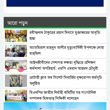
আরো পড়ুন
রবীন্দ্রনাথ ঠাকুরের প্রয়াণ দিবসে মুক্তাক্ষরের আবৃত্তি
শ্রদ্ধা
অ্যাডমিরাল মাহবুব আলীর মৃত্যুবার্ষিকী উপলক্ষে দোয়া
মাহফিল
‎আইনজীবীদের পেশাগত দক্ষতা বৃদ্ধিতে প্রশিক্ষণ
কর্মশালা অপরিহার্য: এমপি এমরান আহমদ চৌধুরী
রোটারী ক্লাব অব সিলেট সিনার্জির বৃক্ষরোপণ কর্মসূচি
অনুষ্ঠিত
বিএনপির জাতীয় নির্বাহী কমিটির সহ সাংগঠনিক
সম্পাদক মিফতাহ্ সিদ্দিকী বলেছেন
সিলেট জেলা জামায়াতে ইসলামীর এ্যাসিস্ট্যান্ট