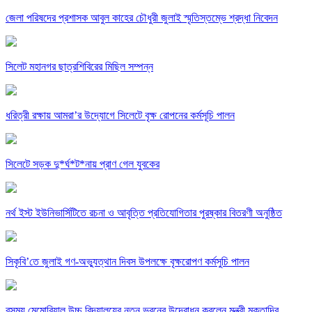
জেলা পরিষদের প্রশাসক আবুল কাহের চৌধুরী জুলাই স্মৃতিস্তম্ভে শ্রদ্ধা নিবেদন
সিলেট মহানগর ছাত্রশিবিরের মিছিল সম্পন্ন
ধরিত্রী রক্ষায় আমরা’র উদ্যোগে সিলেটে বৃক্ষ রোপনের কর্মসূচি পালন
সিলেটে সড়ক দু*র্ঘ*ট*নায় প্রাণ গেল যুবকের
নর্থ ইস্ট ইউনিভার্সিটিতে রচনা ও আবৃত্তি প্রতিযোগিতার পুরষ্কার বিতরণী অনুষ্ঠিত
সিকৃবি’তে জুলাই গণ-অভ্যুত্থান দিবস উপলক্ষে বৃক্ষরোপণ কর্মসুচি পালন
রসময় মেমোরিয়াল উচ্চ বিদ্যালয়ের নতুন ভবনের উদ্বোধন করলেন মন্ত্রী মুক্তাদির