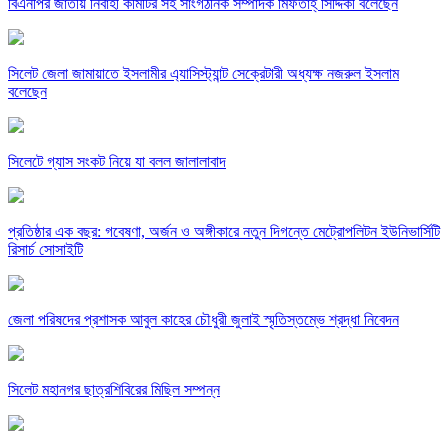
বিএনপির জাতীয় নির্বাহী কমিটির সহ সাংগঠনিক সম্পাদক মিফতাহ্ সিদ্দিকী বলেছেন
সিলেট জেলা জামায়াতে ইসলামীর এ্যাসিস্ট্যান্ট সেক্রেটারী অধ্যক্ষ নজরুল ইসলাম
বলেছেন
সিলেটে গ্যাস সংকট নিয়ে যা বলল জালালাবাদ
প্রতিষ্ঠার এক বছর: গবেষণা, অর্জন ও অঙ্গীকারে নতুন দিগন্তে মেট্রোপলিটন ইউনিভার্সিটি
রিসার্চ সোসাইটি
জেলা পরিষদের প্রশাসক আবুল কাহের চৌধুরী জুলাই স্মৃতিস্তম্ভে শ্রদ্ধা নিবেদন
সিলেট মহানগর ছাত্রশিবিরের মিছিল সম্পন্ন