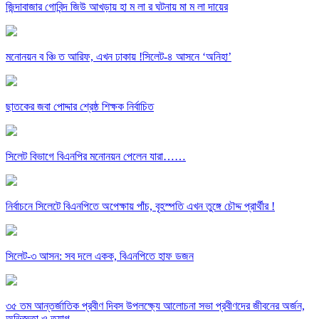
জিন্দাবাজার গোবিন্দ জিউ আখড়ায় হা ম লা র ঘটনায় মা ম লা দায়ের
মনোনয়ন ব ঞ্চি ত আরিফ, এখন ঢাকায় !সিলেট-৪ আসনে ‘অনিহা’
ছাতকের জবা পোদ্দার শ্রেষ্ঠ শিক্ষক নির্বাচিত
সিলেট বিভাগে বিএনপির মনোনয়ন পেলেন যারা……
নির্বাচনে সিলেটে বিএনপিতে অপেক্ষায় পাঁচ, বৃহস্পতি এখন তুঙ্গে চৌদ্দ প্রার্থীর !
সিলেট-৩ আসন: সব দলে একক, বিএনপিতে হাফ ডজন
৩৫ তম আন্তর্জাতিক প্রবীণ দিবস উপলক্ষ্যে আলোচনা সভা প্রবীণদের জীবনের অর্জন,
অভিজ্ঞতা ও ত্যাগ