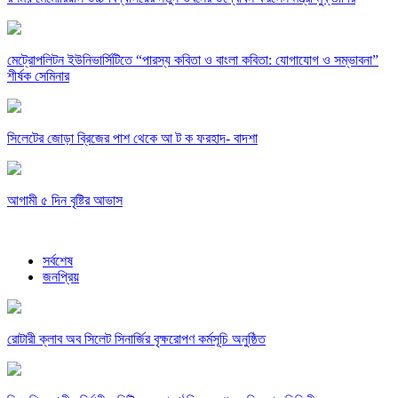
মেট্রোপলিটন ইউনিভার্সিটিতে “পারস্য কবিতা ও বাংলা কবিতা: যোগাযোগ ও সম্ভাবনা”
শীর্ষক সেমিনার
সিলেটের জোড়া ব্রিজের পাশ থেকে আ ট ক ফরহাদ- বাদশা
আগামী ৫ দিন বৃষ্টির আভাস
সর্বশেষ
জনপ্রিয়
রোটারী ক্লাব অব সিলেট সিনার্জির বৃক্ষরোপণ কর্মসূচি অনুষ্ঠিত