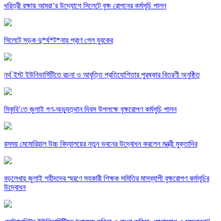
ধরিত্রী রক্ষায় আমরা’র উদ্যোগে সিলেটে বৃক্ষ রোপনের কর্মসূচি পালন
সিলেটে সড়ক দু*র্ঘ*ট*নায় প্রাণ গেল যুবকের
নর্থ ইস্ট ইউনিভার্সিটিতে রচনা ও আবৃত্তি প্রতিযোগিতার পুরষ্কার বিতরণী অনুষ্ঠিত
সিকৃবি’তে জুলাই গণ-অভ্যুত্থান দিবস উপলক্ষে বৃক্ষরোপণ কর্মসুচি পালন
রসময় মেমোরিয়াল উচ্চ বিদ্যালয়ের নতুন ভবনের উদ্বোধন করলেন মন্ত্রী মুক্তাদির
বড়লেখায় জুলাই শহীদদের স্মরণে সহকারী শিক্ষক সমিতির মাসব্যাপী বৃক্ষরোপণ কর্মসূচির
উদ্বোধন