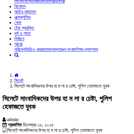
সিলেট
মৌলভীবাজার
সুনামগঞ্জ
হবিগঞ্জ
বিনোদন
আইন-আদালত
এক্সক্লুসিভ
খেলা
টেক প্রযুক্তি
ধর্ম ও পাতা
নির্বাচন
আরো
পরিবেশ
ভিডিও খবর
মতামত
মুক্তাঞ্চল সংবাদ
শিক্ষা-ক্যাম্পাস
সিলেট
সিলেটে সাংবাদিকদের উপর হা ম লা র চেষ্টা, পুলিশ হেফাজতে যুবক
সিলেটে সাংবাদিকদের উপর হা ম লা র চেষ্টা, পুলিশ
হেফাজতে যুবক
admin
প্রকাশিত
ডিসেম্বর ১৯, ২০২৫