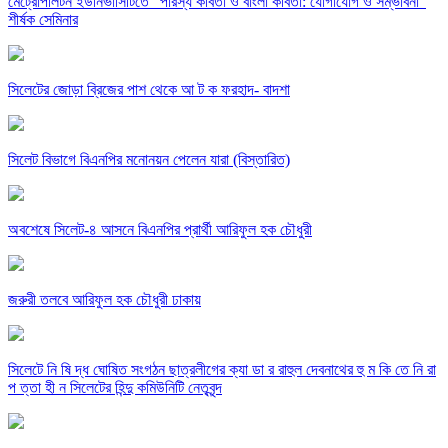
মেট্রোপলিটন ইউনিভার্সিটিতে “পারস্য কবিতা ও বাংলা কবিতা: যোগাযোগ ও সম্ভাবনা”
শীর্ষক সেমিনার
সিলেটের জোড়া ব্রিজের পাশ থেকে আ ট ক ফরহাদ- বাদশা
সিলেট বিভাগে বিএনপির মনোনয়ন পেলেন যারা (বিস্তারিত)
অবশেষে সিলেট-৪ আসনে বিএনপির প্রার্থী আরিফুল হক চৌধুরী
জরুরী তলবে আরিফুল হক চৌধুরী ঢাকায়
সিলেটে নি ষি দ্ধ ঘোষিত সংগঠন ছাত্রলীগের ক্যা ডা র রাহুল দেবনাথের হু ম কি তে নি রা
প ত্তা হী ন সিলেটের হিন্দু কমিউনিটি নেতৃবৃন্দ