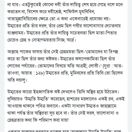
না যার। এতটুকুতেই কোনো নবী তাঁর দায়িত্ব শেষ হয়ে গেছে বলে মনে
করতেন না, বিশেষ করে নবীশ্রেষ্ঠ, শাফিউল মুযনিবিন,
খাতামুন্নাবিয়্যিনের ক্ষেত্রে তো এ কথা একেবারেই প্রযোজ্য নয়।
উম্মতের প্রতি তাঁর দরদ, তাঁর প্রেম ছিল গভীর ভালোবাসার দ্যোতনায়
ব্যঞ্জনাময়। উম্মতের প্রতি তাঁর দায়িত্ব সচেতনতা ছিল মাতা-পিতার
চেয়েও স্নেহ ও সোহাগময়তায় সিক্ত, আর্দ্র।
আল্লাহ পাকের ভাষায় তাঁর সেই স্নেহময়তা ছিল-‘তোমাদের যা বিপন্ন
করে তা ছিল তাঁর জন্য কষ্টকর। উম্মতের কল্যাণকামিতা ছিল তাঁর
লোভের পর্যায়ের। তোমাদের বিষয়ে অতি আগ্রহী, লোভী।’ (সুরা : আত-
তাওবা, আয়াত : ১২৮) উম্মতের প্রতি, মুমিনদের প্রতি তিনি তো ছিলেন
অতি দয়ালু।
উম্মতের কারো ইহজাগতিক কষ্ট দেখলেও তিনি অস্থির হয়ে উঠতেন।
দুনিয়ায়ও ‘উম্মতি উম্মতি’ করেছেন, হাশরের ময়দানেও একই রব, একই
আওয়াজ থাকবে পবিত্র জবানে। একটা সাধারণ উম্মতও জাহান্নামে
থাকা পর্যন্ত তাঁর অস্থিরতা দূর হবে না। তাঁর সেই দরদ, ভালোবাসা ও
স্নেহদ্রতার কথা কি পরিমাপ করা যায়!