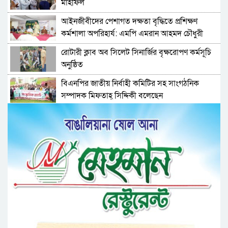
মাহফিল
‎আইনজীবীদের পেশাগত দক্ষতা বৃদ্ধিতে প্রশিক্ষণ
কর্মশালা অপরিহার্য: এমপি এমরান আহমদ চৌধুরী
রোটারী ক্লাব অব সিলেট সিনার্জির বৃক্ষরোপণ কর্মসূচি
অনুষ্ঠিত
বিএনপির জাতীয় নির্বাহী কমিটির সহ সাংগঠনিক
সম্পাদক মিফতাহ্ সিদ্দিকী বলেছেন
সিলেট জেলা জামায়াতে ইসলামীর এ্যাসিস্ট্যান্ট
সেক্রেটারী অধ্যক্ষ নজরুল ইসলাম বলেছেন
সিলেটে গ্যাস সংকট নিয়ে যা বলল জালালাবাদ
প্রতিষ্ঠার এক বছর: গবেষণা, অর্জন ও অঙ্গীকারে নতুন
দিগন্তে মেট্রোপলিটন ইউনিভার্সিটি রিসার্চ সোসাইটি
জেলা পরিষদের প্রশাসক আবুল কাহের চৌধুরী জুলাই
স্মৃতিস্তম্ভে শ্রদ্ধা নিবেদন