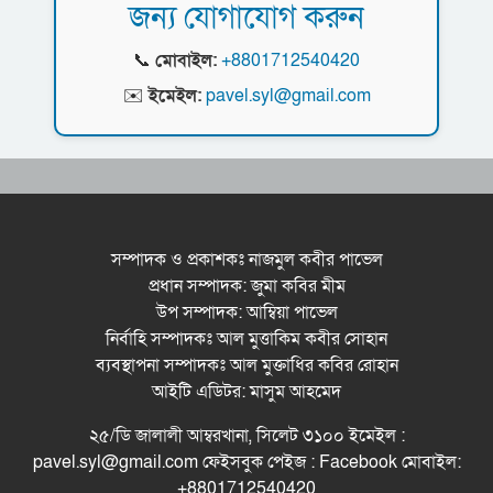
জন্য যোগাযোগ করুন
ধরিত্রী রক্ষায় আমরা’র উদ্যোগে সিলেটে বৃক্ষ রোপনের
কর্মসূচি পালন
📞
মোবাইল:
+8801712540420
সিলেটে সড়ক দু*র্ঘ*ট*নায় প্রাণ গেল যুবকের
✉️
ইমেইল:
pavel.syl@gmail.com
নর্থ ইস্ট ইউনিভার্সিটিতে রচনা ও আবৃত্তি
প্রতিযোগিতার পুরষ্কার বিতরণী অনুষ্ঠিত
সিকৃবি’তে জুলাই গণ-অভ্যুত্থান দিবস উপলক্ষে
বৃক্ষরোপণ কর্মসুচি পালন
সম্পাদক ও প্রকাশকঃ নাজমুল কবীর পাভেল
প্রধান সম্পাদক: জুমা কবির মীম
রসময় মেমোরিয়াল উচ্চ বিদ্যালয়ের নতুন ভবনের
উপ সম্পাদক: আম্বিয়া পাভেল
উদ্বোধন করলেন মন্ত্রী মুক্তাদির
নির্বাহি সম্পাদকঃ আল মুত্তাকিম কবীর সোহান
ব্যবস্থাপনা সম্পাদকঃ আল মুক্তাধির কবির রোহান
আইটি এডিটর: মাসুম আহমেদ
২৫/ডি জালালী আম্বরখানা, সিলেট ৩১০০ ইমেইল :
pavel.syl@gmail.com ফেইসবুক পেইজ : Facebook মোবাইল:
+8801712540420