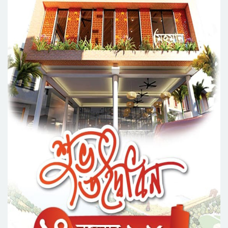
সিলেট মহানগর ছাত্রশিবিরের মিছিল সম্পন্ন
ধরিত্রী রক্ষায় আমরা’র উদ্যোগে সিলেটে বৃক্ষ রোপনের
কর্মসূচি পালন
সিলেটে সড়ক দু*র্ঘ*ট*নায় প্রাণ গেল যুবকের
নর্থ ইস্ট ইউনিভার্সিটিতে রচনা ও আবৃত্তি
প্রতিযোগিতার পুরষ্কার বিতরণী অনুষ্ঠিত
সিকৃবি’তে জুলাই গণ-অভ্যুত্থান দিবস উপলক্ষে
বৃক্ষরোপণ কর্মসুচি পালন
রসময় মেমোরিয়াল উচ্চ বিদ্যালয়ের নতুন ভবনের
উদ্বোধন করলেন মন্ত্রী মুক্তাদির