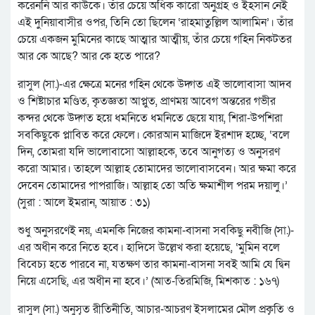
করেননি আর কাউকে। তাঁর চেয়ে অধিক কারো অনুগ্রহ ও ইহসান নেই
এই দুনিয়াবাসীর ওপর, তিনি তো ছিলেন ‘রাহমাতুল্লিল আলামিন’। তাঁর
চেয়ে একজন মুমিনের কাছে আত্মার আত্মীয়, তাঁর চেয়ে গহিন নিকটতর
আর কে আছে? আর কে হতে পারে?
রাসুল (সা.)-এর ক্ষেত্রে মনের গহিন থেকে উদ্গত এই ভালোবাসা আদব
ও শিষ্টাচার মণ্ডিত, কৃতজ্ঞতা আপ্লুত, প্রাণময় আবেগ অন্তরের গভীর
কন্দর থেকে উদ্গত হয়ে ধমনিতে ধমনিতে ছেয়ে যায়, শিরা-উপশিরা
সবকিছুকে প্লাবিত করে ফেলে। কোরআন মাজিদে ইরশাদ হচ্ছে, ‘বলে
দিন, তোমরা যদি ভালোবাসো আল্লাহকে, তবে আনুগত্য ও অনুসরণ
করো আমার। তাহলে আল্লাহ তোমাদের ভালোবাসবেন। আর ক্ষমা করে
দেবেন তোমাদের পাপরাজি। আল্লাহ তো অতি ক্ষমাশীল পরম দয়ালু।’
(সুরা : আলে ইমরান, আয়াত : ৩১)
শুধু অনুসরণেই নয়, এমনকি নিজের কামনা-বাসনা সবকিছু নবীজি (সা.)-
এর অধীন করে নিতে হবে। হাদিসে উল্লেখ করা হয়েছে, ‘মুমিন বলে
বিবেচ্য হতে পারবে না, যতক্ষণ তার কামনা-বাসনা সবই আমি যে দ্বিন
নিয়ে এসেছি, এর অধীন না হবে।’ (আত-তিরমিজি, মিশকাত : ১৬৭)
রাসুল (সা.) অনুসৃত রীতিনীতি, আচার-আচরণ ইসলামের মৌল প্রকৃতি ও