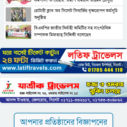
কর্মশালা অপরিহার্য: এমপি এমরান আহমদ চৌধুরী
রোটারী ক্লাব অব সিলেট সিনার্জির বৃক্ষরোপণ কর্মসূচি
অনুষ্ঠিত
বিএনপির জাতীয় নির্বাহী কমিটির সহ সাংগঠনিক
সম্পাদক মিফতাহ্ সিদ্দিকী বলেছেন
সিলেট জেলা জামায়াতে ইসলামীর এ্যাসিস্ট্যান্ট
সেক্রেটারী অধ্যক্ষ নজরুল ইসলাম বলেছেন
সিলেটে গ্যাস সংকট নিয়ে যা বলল জালালাবাদ
প্রতিষ্ঠার এক বছর: গবেষণা, অর্জন ও অঙ্গীকারে নতুন
দিগন্তে মেট্রোপলিটন ইউনিভার্সিটি রিসার্চ সোসাইটি
জেলা পরিষদের প্রশাসক আবুল কাহের চৌধুরী জুলাই
স্মৃতিস্তম্ভে শ্রদ্ধা নিবেদন
সিলেট মহানগর ছাত্রশিবিরের মিছিল সম্পন্ন
আপনার প্রতিষ্ঠানের বিজ্ঞাপনের