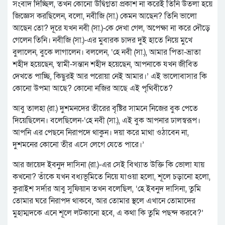
সংবাদ দিচ্ছিল, তখন কোনো উদ্বিগ্নতা প্রকাশ না করেই তিনি উতলা হয়ে
জিজ্ঞেস করছিলেন, বলো, নবীজি (সা.) কেমন আছেন? তিনি ভালো
আছেন তো? দূরে যখন নবী (সা.)-কে দেখা গেল, অপেক্ষা না করে দৌড়ে
গেলেন তিনি। নবীজি (সা.)-এর মুবারক চাদর দুই হাতে নিয়ে মুখে
বুলালেন, বুকে লাগালেন। বললেন, ‘হে নবী (সা.), আমার পিতা-ভ্রাতা
শহীদ হয়েছেন, স্বামী-সন্তান শহীদ হয়েছেন, আপনাকে যখন জীবিত
দেখতে পাচ্ছি, কিছুরই আর পরোয়া নেই আমার।’ এই ভালোবাসার কি
কোনো উপমা আছে? কোনো নজির আছে এই পৃথিবীতে?
আবু তালহা (রা.) দুশমনদের তীরের বৃষ্টির সামনে নিজের বুক পেতে
দিয়েছিলেন। বলেছিলেন-‘হে নবী (সা.), এই বুক আপনার ঢালস্বরূপ।
আপনি এর পেছনে নিরাপদে থাকুন। দয়া করে মাথা ওঠাবেন না,
দুশমনের কোনো তীর এসে লেগে যেতে পারে।’
আর জায়েদ ইবনুদ দাসিনা (রা.)-এর সেই বিখ্যাত উক্তি কি ভোলা যায়
কখনো? তাঁকে যখন বধ্যভূমিতে নিয়ে যাওয়া হলো, শূলে চড়ানো হলো,
কুরাইশ সর্দার আবু সুফিয়ান তখন বলেছিল, ‘হে ইবনুদ দাসিনা, তুমি
তোমার ঘরে নিরাপদ থাকবে, আর তোমার স্থলে এখানে তোমাদের
মুহাম্মদকে এনে শূলে লটকানো হবে, এ কথা কি তুমি পছন্দ করবে?’