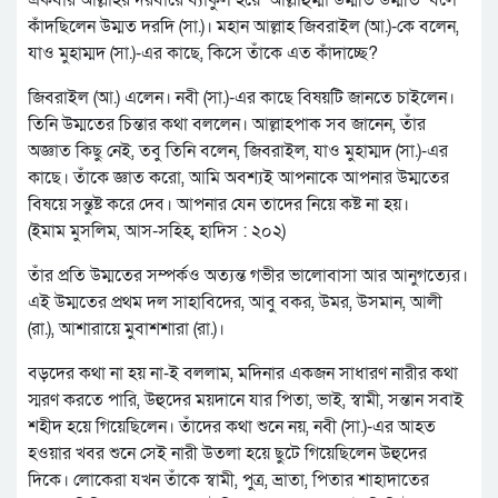
একবার আল্লাহর দরবারে ব্যাকুল হয়ে ‘আল্লাহুম্মা উম্মতি উম্মতি’ বলে
কাঁদছিলেন উম্মত দরদি (সা.)। মহান আল্লাহ জিবরাইল (আ.)-কে বলেন,
যাও মুহাম্মদ (সা.)-এর কাছে, কিসে তাঁকে এত কাঁদাচ্ছে?
জিবরাইল (আ.) এলেন। নবী (সা.)-এর কাছে বিষয়টি জানতে চাইলেন।
তিনি উম্মতের চিন্তার কথা বললেন। আল্লাহপাক সব জানেন, তাঁর
অজ্ঞাত কিছু নেই, তবু তিনি বলেন, জিবরাইল, যাও মুহাম্মদ (সা.)-এর
কাছে। তাঁকে জ্ঞাত করো, আমি অবশ্যই আপনাকে আপনার উম্মতের
বিষয়ে সন্তুষ্ট করে দেব। আপনার যেন তাদের নিয়ে কষ্ট না হয়।
(ইমাম মুসলিম, আস-সহিহ, হাদিস : ২০২)
তাঁর প্রতি উম্মতের সম্পর্কও অত্যন্ত গভীর ভালোবাসা আর আনুগত্যের।
এই উম্মতের প্রথম দল সাহাবিদের, আবু বকর, উমর, উসমান, আলী
(রা.), আশারায়ে মুবাশশারা (রা.)।
বড়দের কথা না হয় না-ই বললাম, মদিনার একজন সাধারণ নারীর কথা
স্মরণ করতে পারি, উহুদের ময়দানে যার পিতা, ভাই, স্বামী, সন্তান সবাই
শহীদ হয়ে গিয়েছিলেন। তাঁদের কথা শুনে নয়, নবী (সা.)-এর আহত
হওয়ার খবর শুনে সেই নারী উতলা হয়ে ছুটে গিয়েছিলেন উহুদের
দিকে। লোকেরা যখন তাঁকে স্বামী, পুত্র, ভ্রাতা, পিতার শাহাদাতের