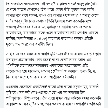
তিনি জবাবে বলেছিলেন, ‘কী বলছ? আল্লাহর কসম! রাসুলুল্লাহ (সা.)
যেখানে আছেন সেখানেও তাঁর গায়ে একটা কাঁটা ফুটবে আর আমি
আমার ঘরে বসে থাকব, তা-ও তো আমার পছন্দ নয়।’ এ অবস্থা দেখে
সর্দার আবু সুফিয়ানের (তখনো তিনি ইসলাম গ্রহণ করেননি) মুখে
স্বতঃস্ফূর্তভাবে বেরিয়ে আসে, মুহাম্মদের সাথিরা যেভাবে তাঁকে
ভালোবাসে, আর কারো মধ্যে এমন ভালোবাসা আমি দেখিনি। (ইবনে
কাসির, আল বিদায়া ৫ : ৫০৫) আর কার কার কথা বলব? প্রতিটি
ফুলের গন্ধ ও রং তো এমনিই ছিল।
সাহাবায়ে কেরামসহ আজ অবধি মুমিনদের জীবনে আমরা এর ভূরি ভূরি
উদাহরণ প্রত্যক্ষ করি। আর হবেই না বা কেন? আমরা জানি, এই
পৃথিবীতে চার কারণে সাধারণত একজনের আরেকজনের প্রতি
ভালোবাসা হয়ে থাকে-ক. জামাল : সৌন্দর্য, খ. কামাল : গুণাবলি, গ.
নিওয়াল : অনুগহ, ঘ. কারাবাত : আত্মীয়তার নৈকট্য।
এগুলোর যেকোনো একটিতেই কারো প্রতি কারো অনুরাগ হয়, আকর্ষণ
সৃষ্টি হয়। আর নবী (সা.)-এর মধ্যে তো এর সব সমাহার ছিল
পরিপূর্ণভাবে, নিখুঁতভাবে। তাঁর চেয়ে সুন্দর আর কাউকে পয়দা করেননি
আল্লাহপাক। সব সৃষ্টির মধ্যে তাঁর চেয়েও কামাল ও গুণাবলির অধিকারী