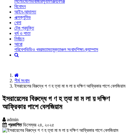
সিলেট
মৌলভীবাজার
সুনামগঞ্জ
হবিগঞ্জ
বিনোদন
আইন-আদালত
এক্সক্লুসিভ
খেলা
টেক প্রযুক্তি
ধর্ম ও পাতা
নির্বাচন
আরো
পরিবেশ
ভিডিও খবর
মতামত
মুক্তাঞ্চল সংবাদ
শিক্ষা-ক্যাম্পাস
শীর্ষ সংবাদ
ইসরায়েলের বিরুদ্ধে গ ণ হ ত্যা মা ম লা য় দক্ষিণ আফ্রিকার পাশে বেলজিয়াম
ইসরায়েলের বিরুদ্ধে গ ণ হ ত্যা মা ম লা য় দক্ষিণ
আফ্রিকার পাশে বেলজিয়াম
admin
প্রকাশিত
ডিসেম্বর ২৪, ২০২৫