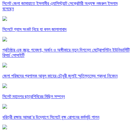
সিলেট জেলা জামায়াতে ইসলামীর এ্যাসিস্ট্যান্ট সেক্রেটারী অধ্যক্ষ নজরুল ইসলাম
বলেছেন
সিলেটে গ্যাস সংকট নিয়ে যা বলল জালালাবাদ
প্রতিষ্ঠার এক বছর: গবেষণা, অর্জন ও অঙ্গীকারে নতুন দিগন্তে মেট্রোপলিটন ইউনিভার্সিটি
রিসার্চ সোসাইটি
জেলা পরিষদের প্রশাসক আবুল কাহের চৌধুরী জুলাই স্মৃতিস্তম্ভে শ্রদ্ধা নিবেদন
সিলেট মহানগর ছাত্রশিবিরের মিছিল সম্পন্ন
ধরিত্রী রক্ষায় আমরা’র উদ্যোগে সিলেটে বৃক্ষ রোপনের কর্মসূচি পালন