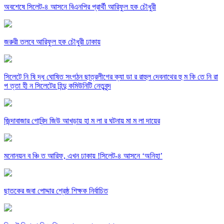
অবশেষে সিলেট-৪ আসনে বিএনপির প্রার্থী আরিফুল হক চৌধুরী
জরুরী তলবে আরিফুল হক চৌধুরী ঢাকায়
সিলেটে নি ষি দ্ধ ঘোষিত সংগঠন ছাত্রলীগের ক্যা ডা র রাহুল দেবনাথের হু ম কি তে নি রা
প ত্তা হী ন সিলেটের হিন্দু কমিউনিটি নেতৃবৃন্দ
জিন্দাবাজার গোবিন্দ জিউ আখড়ায় হা ম লা র ঘটনায় মা ম লা দায়ের
মনোনয়ন ব ঞ্চি ত আরিফ, এখন ঢাকায় !সিলেট-৪ আসনে ‘অনিহা’
ছাতকের জবা পোদ্দার শ্রেষ্ঠ শিক্ষক নির্বাচিত