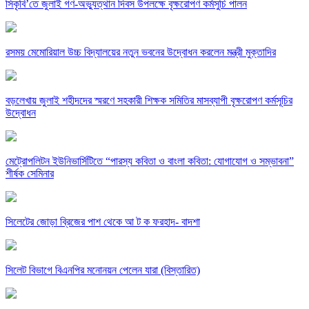
সিকৃবি’তে জুলাই গণ-অভ্যুত্থান দিবস উপলক্ষে বৃক্ষরোপণ কর্মসুচি পালন
রসময় মেমোরিয়াল উচ্চ বিদ্যালয়ের নতুন ভবনের উদ্বোধন করলেন মন্ত্রী মুক্তাদির
বড়লেখায় জুলাই শহীদদের স্মরণে সহকারী শিক্ষক সমিতির মাসব্যাপী বৃক্ষরোপণ কর্মসূচির
উদ্বোধন
মেট্রোপলিটন ইউনিভার্সিটিতে “পারস্য কবিতা ও বাংলা কবিতা: যোগাযোগ ও সম্ভাবনা”
শীর্ষক সেমিনার
সিলেটের জোড়া ব্রিজের পাশ থেকে আ ট ক ফরহাদ- বাদশা
সিলেট বিভাগে বিএনপির মনোনয়ন পেলেন যারা (বিস্তারিত)