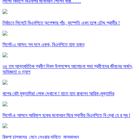
সিলেট বিভাগে বিএনপির মনোনয়ন পেলেন যারা……
নির্বাচনে সিলেটে বিএনপিতে অপেক্ষায় পাঁচ, বৃহস্পতি এখন তুঙ্গে চৌদ্দ প্রার্থীর !
সিলেট-৩ আসন: সব দলে একক, বিএনপিতে হাফ ডজন
৩৫ তম আন্তর্জাতিক প্রবীণ দিবস উপলক্ষ্যে আলোচনা সভা প্রবীণদের জীবনের অর্জন,
অভিজ্ঞতা ও ত্যাগ
বাপের বেটা মুক্তাদির! লোক দেখানো ! হাতে হাত রাখলেন আরিফ-মুক্তাদির
সিলেট-৪ আসনে আরিফুল হকের মনোনয়ন ঘিরে স্থানীয় বিএনপিতে বি দ্রো হে র সুর !
রিকশা চালকদের মেনে নেওয়ার দাবিতে মানববন্ধন