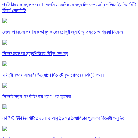
প্রতিষ্ঠার এক বছর: গবেষণা, অর্জন ও অঙ্গীকারে নতুন দিগন্তে মেট্রোপলিটন ইউনিভার্সিটি
রিসার্চ সোসাইটি
জেলা পরিষদের প্রশাসক আবুল কাহের চৌধুরী জুলাই স্মৃতিস্তম্ভে শ্রদ্ধা নিবেদন
সিলেট মহানগর ছাত্রশিবিরের মিছিল সম্পন্ন
ধরিত্রী রক্ষায় আমরা’র উদ্যোগে সিলেটে বৃক্ষ রোপনের কর্মসূচি পালন
সিলেটে সড়ক দু*র্ঘ*ট*নায় প্রাণ গেল যুবকের
নর্থ ইস্ট ইউনিভার্সিটিতে রচনা ও আবৃত্তি প্রতিযোগিতার পুরষ্কার বিতরণী অনুষ্ঠিত