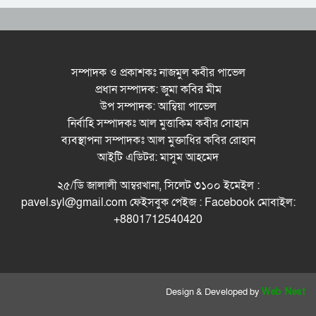
ধরিত্রী রক্ষায় আমরা’র উদ্যোগে সিলেটে বৃক্ষ রোপনের
কর্মসূচি পালন
সিলেটে সড়ক দু*র্ঘ*ট*নায় প্রাণ গেল যুবকের
সম্পাদক ও প্রকাশকঃ নাজমুল কবীর পাভেল
প্রধান সম্পাদক: জুমা কবির মীম
নর্থ ইস্ট ইউনিভার্সিটিতে রচনা ও আবৃত্তি
উপ সম্পাদক: আম্বিয়া পাভেল
প্রতিযোগিতার পুরষ্কার বিতরণী অনুষ্ঠিত
নির্বাহি সম্পাদকঃ আল মুত্তাকিম কবীর সোহান
সিকৃবি’তে জুলাই গণ-অভ্যুত্থান দিবস উপলক্ষে
ব্যবস্থাপনা সম্পাদকঃ আল মুক্তাধির কবির রোহান
বৃক্ষরোপণ কর্মসুচি পালন
আইটি এডিটর: মাসুম আহমেদ
রসময় মেমোরিয়াল উচ্চ বিদ্যালয়ের নতুন ভবনের
২৫/ডি জালালী আম্বরখানা, সিলেট ৩১০০ ইমেইল :
উদ্বোধন করলেন মন্ত্রী মুক্তাদির
pavel.syl@gmail.com ফেইসবুক পেইজ : Facebook মোবাইল:
+8801712540420
Design & Developed by
Web Nest