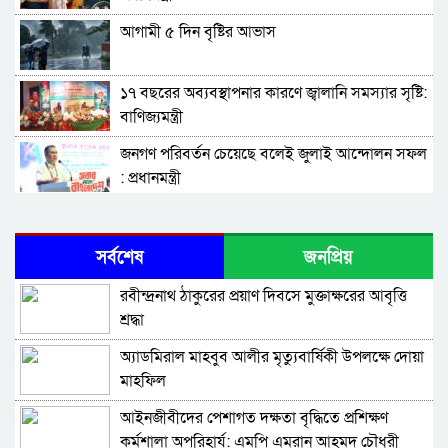
আগামী ৫ দিন বৃষ্টির আভাস
১৭ বছরের অব্যবস্থাপনার কারণে জ্বালানি সমস্যার সৃষ্টি:
বাণিজ্যমন্ত্রী
জনগণ পরিবর্তন চেয়েছে বলেই জুলাই আন্দোলন সফল
: প্রধানমন্ত্রী
৫ আগস্ট গণতন্ত্রকামী মানুষের বিজয়ের দিন: প্রধানমন্ত্রী
সর্বশেষ
জনপ্রিয়
জুলাই স্মৃতি জাদুঘর সকল গণতান্ত্রিক আন্দোলনের
রবীন্দ্রনাথ ঠাকুরের প্রয়াণ দিবসে মুক্তাক্ষরের আবৃত্তি
প্রতিচ্ছবি : প্রধানমন্ত্রী
শ্রদ্ধা
দেশে কেউ কেউ অহেতুক ইস্যুতে অস্থিতিশীল পরিস্থিতি
অ্যাডমিরাল মাহবুব আলীর মৃত্যুবার্ষিকী উপলক্ষে দোয়া
সৃষ্টির চেষ্টা করছে : প্রধানমন্ত্রী
মাহফিল
হাদিস বর্ণনায় সতর্কতা আবশ্যক
‎আইনজীবীদের পেশাগত দক্ষতা বৃদ্ধিতে প্রশিক্ষণ
কর্মশালা অপরিহার্য: এমপি এমরান আহমদ চৌধুরী