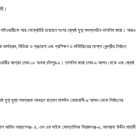
্রহী।
ীন পাটওয়ারীকে আর সেক্রেটারি হয়েছেন দলের জ্যেষ্ঠ যুগ্ম সদস্যসচিব তাসনিম জারা। আরও
র্যক্রম, মিডিয়া ও প্রচারণা এবং প্রশিক্ষণ ও মনিটরিংয়ের লক্ষ্যে কেন্দ্রীয় নির্বাচন
য়ারীর আগ্রহ ঢাকা-১৮ অথবা চাঁদপুর-৫। তাসনিম জারা ঢাকা-৯ আসন থেকে এবং জ্যেষ্ঠ
 যুগ্ম মুখ্য সমন্বয়ক আবদুল হান্নান মাসউদ নোয়াখালী-৬ আসন থেকে নির্বাচনের
।
াহ আল আমিন নারায়ণগঞ্জ- ৪, এস এম সাইফ মোস্তাফিজ সিরাজগঞ্জ-৬, আশরাফ উদ্দীন মাহাদী