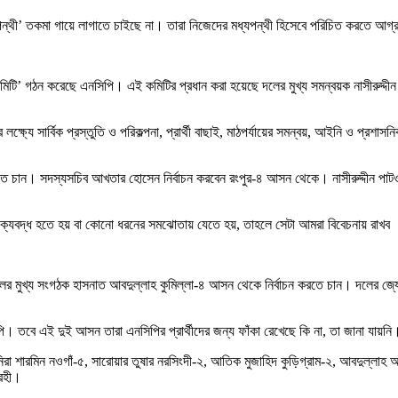
ডানপন্থী’ তকমা গায়ে লাগাতে চাইছে না। তারা নিজেদের মধ্যপন্থী হিসেবে পরিচিত করতে আগ
না কমিটি’ গঠন করেছে এনসিপি। এই কমিটির প্রধান করা হয়েছে দলের মুখ্য সমন্বয়ক নাসীরুদ্দ
যে সার্বিক প্রস্তুতি ও পরিকল্পনা, প্রার্থী বাছাই, মাঠপর্যায়ের সমন্বয়, আইনি ও প্রশাসনিক কা
ে চান। সদস্যসচিব আখতার হোসেন নির্বাচন করবেন রংপুর-৪ আসন থেকে। নাসীরুদ্দীন পাটও
ক্যবদ্ধ হতে হয় বা কোনো ধরনের সমঝোতায় যেতে হয়, তাহলে সেটা আমরা বিবেচনায় রাখব
 মুখ্য সংগঠক হাসনাত আবদুল্লাহ কুমিল্লা-৪ আসন থেকে নির্বাচন করতে চান। দলের জ্যেষ্ঠ
ি। তবে এই দুই আসন তারা এনসিপির প্রার্থীদের জন্য ফাঁকা রেখেছে কি না, তা জানা যায়নি
মনিরা শারমিন নওগাঁ-৫, সারোয়ার তুষার নরসিংদী-২, আতিক মুজাহিদ কুড়িগ্রাম-২, আবদুল্ল
্রহী।