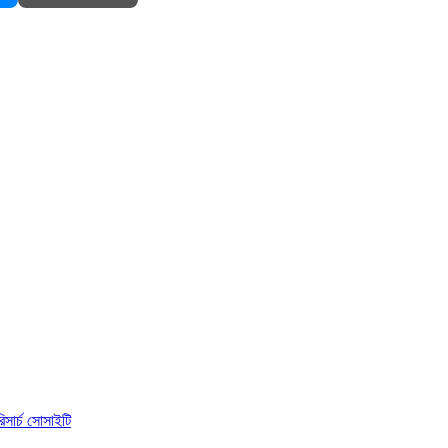
িসার্চ সোসাইটি