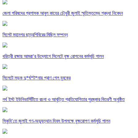
জেলা পরিষদের প্রশাসক আবুল কাহের চৌধুরী জুলাই স্মৃতিস্তম্ভে শ্রদ্ধা নিবেদন
সিলেট মহানগর ছাত্রশিবিরের মিছিল সম্পন্ন
ধরিত্রী রক্ষায় আমরা’র উদ্যোগে সিলেটে বৃক্ষ রোপনের কর্মসূচি পালন
সিলেটে সড়ক দু*র্ঘ*ট*নায় প্রাণ গেল যুবকের
নর্থ ইস্ট ইউনিভার্সিটিতে রচনা ও আবৃত্তি প্রতিযোগিতার পুরষ্কার বিতরণী অনুষ্ঠিত
সিকৃবি’তে জুলাই গণ-অভ্যুত্থান দিবস উপলক্ষে বৃক্ষরোপণ কর্মসুচি পালন