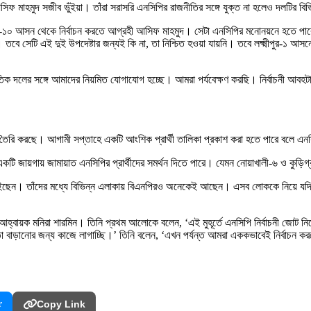
সিফ মাহমুদ সজীব ভুঁইয়া। তাঁরা সরাসরি এনসিপির রাজনীতির সঙ্গে যুক্ত না হলেও দলটির বিভ
১০ আসন থেকে নির্বাচন করতে আগ্রহী আসিফ মাহমুদ। সেটা এনসিপির মনোনয়নে হতে পারে, স
বে সেটি এই দুই উপদেষ্টার জন্যই কি না, তা নিশ্চিত হওয়া যায়নি। তবে লক্ষ্মীপুর-১ আসন
াজনৈতিক দলের সঙ্গে আমাদের নিয়মিত যোগাযোগ হচ্ছে। আমরা পর্যবেক্ষণ করছি। নির্বাচনী আ
 তৈরি করছে। আগামী সপ্তাহে একটি আংশিক প্রার্থী তালিকা প্রকাশ করা হতে পারে বলে এনস
ু-একটি জায়গায় জামায়াত এনসিপির প্রার্থীদের সমর্থন দিতে পারে। যেমন নোয়াখালী-৬ ও কুড়
ইছেন। তাঁদের মধ্যে বিভিন্ন এলাকায় বিএনপিরও অনেকেই আছেন। এসব লোককে নিয়ে যদি সম
আহ্বায়ক মনিরা শারমিন। তিনি প্রথম আলোকে বলেন, ‘এই মুহূর্তে এনসিপি নির্বাচনী জোট নিয়
 বাড়ানোর জন্য কাজে লাগাচ্ছি।’ তিনি বলেন, ‘এখন পর্যন্ত আমরা এককভাবেই নির্বাচন ক
r
Copy Link