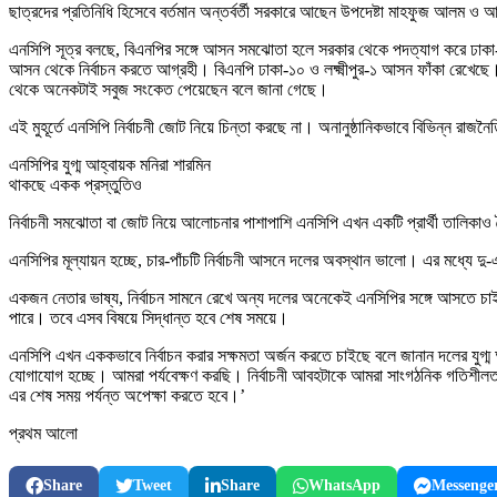
ছাত্রদের প্রতিনিধি হিসেবে বর্তমান অন্তর্বর্তী সরকারে আছেন উপদেষ্টা মাহফুজ আলম ও আ
এনসিপি সূত্র বলছে, বিএনপির সঙ্গে আসন সমঝোতা হলে সরকার থেকে পদত্যাগ করে ঢাকা-
আসন থেকে নির্বাচন করতে আগ্রহী। বিএনপি ঢাকা-১০ ও লক্ষ্মীপুর-১ আসন ফাঁকা রেখেছে। ত
থেকে অনেকটাই সবুজ সংকেত পেয়েছেন বলে জানা গেছে।
এই মুহূর্তে এনসিপি নির্বাচনী জোট নিয়ে চিন্তা করছে না। অনানুষ্ঠানিকভাবে বিভিন্ন র
এনসিপির যুগ্ম আহ্বায়ক মনিরা শারমিন
থাকছে একক প্রস্তুতিও
নির্বাচনী সমঝোতা বা জোট নিয়ে আলোচনার পাশাপাশি এনসিপি এখন একটি প্রার্থী তালিকাও
এনসিপির মূল্যায়ন হচ্ছে, চার-পাঁচটি নির্বাচনী আসনে দলের অবস্থান ভালো। এর মধ্যে দ
একজন নেতার ভাষ্য, নির্বাচন সামনে রেখে অন্য দলের অনেকেই এনসিপির সঙ্গে আসতে চা
পারে। তবে এসব বিষয়ে সিদ্ধান্ত হবে শেষ সময়ে।
এনসিপি এখন এককভাবে নির্বাচন করার সক্ষমতা অর্জন করতে চাইছে বলে জানান দলের যুগ্ম 
যোগাযোগ হচ্ছে। আমরা পর্যবেক্ষণ করছি। নির্বাচনী আবহটাকে আমরা সাংগঠনিক গতিশীলতা
এর শেষ সময় পর্যন্ত অপেক্ষা করতে হবে।’
প্রথম আলো
Share
Tweet
Share
WhatsApp
Messenge