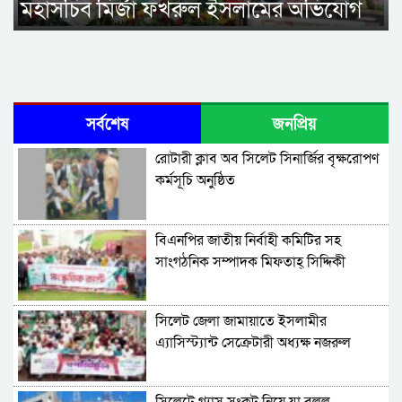
মহাসচিব মির্জা ফখরুল ইসলামের অভিযোগ
সর্বশেষ
জনপ্রিয়
রোটারী ক্লাব অব সিলেট সিনার্জির বৃক্ষরোপণ
কর্মসূচি অনুষ্ঠিত
বিএনপির জাতীয় নির্বাহী কমিটির সহ
সাংগঠনিক সম্পাদক মিফতাহ্ সিদ্দিকী
বলেছেন
সিলেট জেলা জামায়াতে ইসলামীর
এ্যাসিস্ট্যান্ট সেক্রেটারী অধ্যক্ষ নজরুল
ইসলাম বলেছেন