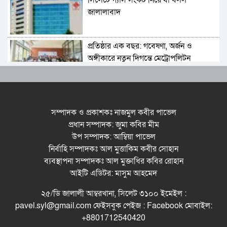
সিলেটে গ্যাস সংকট নিয়ে যা বলল
জালালাবাদ
প্রতিষ্ঠার এক বছর: গবেষণা, অর্জন ও
অঙ্গীকারে নতুন দিগন্তে মেট্রোপলিটন
ইউনিভার্সিটি রিসার্চ সোসাইটি
জেলা পরিষদের প্রশাসক আবুল কাহের
চৌধুরী জুলাই স্মৃতিস্তম্ভে শ্রদ্ধা নিবেদন
সম্পাদক ও প্রকাশকঃ নাজমুল কবীর পাভেল
প্রধান সম্পাদক: জুমা কবির মীম
উপ সম্পাদক: আম্বিয়া পাভেল
সিলেট মহানগর ছাত্রশিবিরের মিছিল সম্পন্ন
নির্বাহি সম্পাদকঃ আল মুত্তাকিম কবীর সোহান
ব্যবস্থাপনা সম্পাদকঃ আল মুক্তাধির কবির রোহান
আইটি এডিটর: মাসুম আহমেদ
ধরিত্রী রক্ষায় আমরা’র উদ্যোগে সিলেটে বৃক্ষ
২৫/ডি জালালী আম্বরখানা, সিলেট ৩১০০ ইমেইল :
রোপনের কর্মসূচি পালন
pavel.syl@gmail.com ফেইসবুক পেইজ : Facebook মোবাইল:
+8801712540420